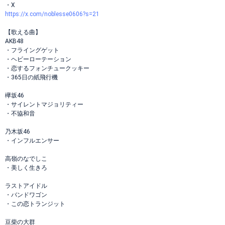
・X
https://x.com/noblesse0606?s=21
【歌える曲】
AKB48
・フライングゲット
・ヘビーローテーション
・恋するフォンチュークッキー
・365日の紙飛行機
欅坂46
・サイレントマジョリティー
・不協和音
乃木坂46
・インフルエンサー
高嶺のなでしこ
・美しく生きろ
ラストアイドル
・バンドワゴン
・この恋トランジット
豆柴の大群