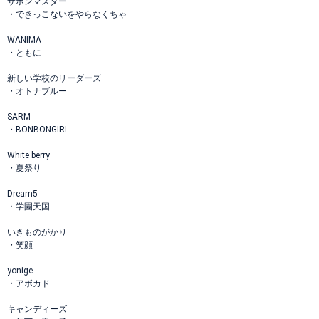
サボンマスター
・できっこないをやらなくちゃ
WANIMA
・ともに
新しい学校のリーダーズ
・オトナブルー
SARM
・BONBONGIRL
White berry
・夏祭り
Dream5
・学園天国
いきものがかり
・笑顔
yonige
・アボカド
キャンディーズ