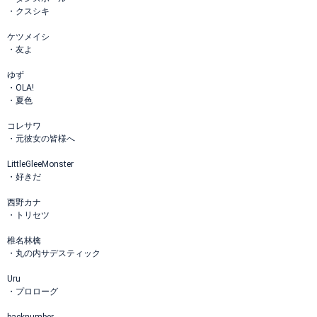
・クスシキ
ケツメイシ
・友よ
ゆず
・OLA!
・夏色
コレサワ
・元彼女の皆様へ
LittleGleeMonster
・好きだ
西野カナ
・トリセツ
椎名林檎
・丸の内サデスティック
Uru
・プロローグ