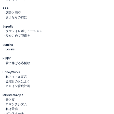
AAA
・恋音と雨空
・さよならの前に
Superfly
・タマシイレボリューション
・愛をこめて花束を
sumika
・Lovers
HIPPY
・君に捧げる応援歌
HoneyWorks
・私アイドル宣言
・金曜日のおはよう
・ヒロイン育成計画
MrsGreenApple
・青と夏
・ロマンチシズム
・私は最強
・ダンスホール