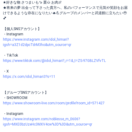
★好きな物 さつまいも🍠 栗🌰 お肉🍖
★将来の夢 出会って下さった貴方へ、私のパフォーマンスで元気や笑顔をお届
けできるような存在になりたい🔥💪グループのメンバーと武道館に立ちたい🥹
💕
【個人SNSアカウント】
・Instagram
https://www.instagram.com/idol_himari?
igsh=a3Z1d2dpcTdrM3ho&utm_source=qr
・TikTok
https://www.tiktok.com/@idol_himari?_r=1&_t=ZS-97GBLZVfvTL
・X
https://x.com/idol_himari3?s=11
【グループSNSアカウント】
・SHOWROOM
https://www.showroom-live.com/room/profile?room_id=571427
・Instagram
https://www.instagram.com/noblesse_m_0606?
igsh=MXE0bzUzeHc3MXV4cw%3D%3D&utm_source=qr