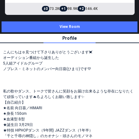
±0
73.2K
+1
98.9K
+2
146.4K
View Room
Profile
こんにちは☺️見つけて下さりありがとうございます💓‪
オーディション番組から誕生した
5人組アイドルグループ
ノブレス・ミネットのメンバー向日葵(ひまり)です💛
私の歌やダンス、トークで皆さんに笑顔をお届け出来るような存在になりたく
て頑張っています🔥💪よろしくお願い致します✨️
【自己紹介】
★名前 向日葵／HIMARI
★身長 150cm
★血液型 B型
★誕生日 3月29日
★特技 HIPHOPダンス（9年間) JAZZダンス（1年半）
「千と千尋の神隠し」のカオナシ・頭さんのモノマネ