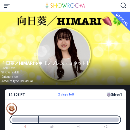
OFFICIAL
向日葵／HIMARI🍠🍀︎【ノブレス・ミネット】
Room Level 15
SHOW rank B
Category idol
Account Type Individual
14,803 PT
2 days
left
Silver1
-1
±0
+1
+2