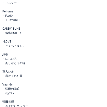
・リスタート
Perfume
・FLASH
・TOKYOGIRL
CANDY TUNE
・倍倍FIGHT！
=LOVE
・とくベチュして
絢香
・にじいろ
・ありがとうの輪
家入レオ
・君がくれた夏
Vaundy
・怪獣の花唄
・花占い
菅田将暉
・さよならエレジー