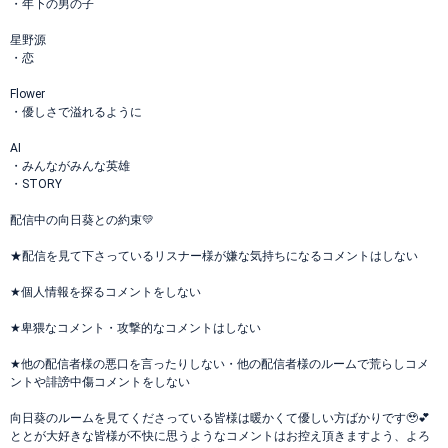
・年下の男の子
星野源
・恋
Flower
・優しさで溢れるように
AI
・みんながみんな英雄
・STORY
配信中の向日葵との約束︎💛
★配信を見て下さっているリスナー様が嫌な気持ちになるコメントはしない
★個人情報を探るコメントをしない
★卑猥なコメント・攻撃的なコメントはしない
★他の配信者様の悪口を言ったりしない・他の配信者様のルームで荒らしコメ
ントや誹謗中傷コメントをしない
向日葵のルームを見てくださっている皆様は暖かくて優しい方ばかりです🥹︎💕︎
ととが大好きな皆様が不快に思うようなコメントはお控え頂きますよう、よろ