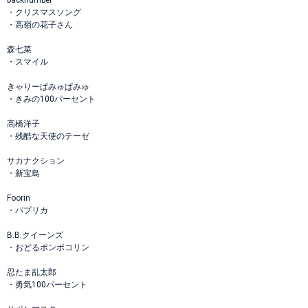
backnumber
・クリスマスソング
・高嶺の花子さん
森七菜
・スマイル
きゃりーぱみゅぱみゅ
・きみの100パーセント
高橋洋子
・残酷な天使のテーゼ
サカナクション
・新宝島
Foorin
・パプリカ
B.B.クイーンズ
・おどるポンポコリン
忍たま乱太郎
・勇気100パーセント