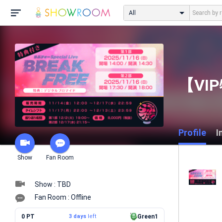
All
【VI
Profile
I
Show
Fan Room
Show : TBD
Fan Room : Offline
0 PT
3 days
left
Green1