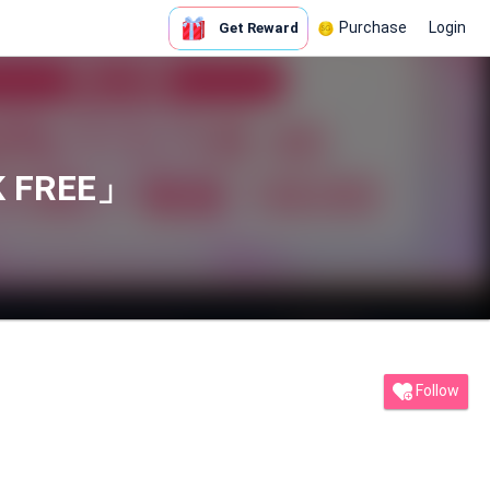
Purchase
Login
Get Reward
FREE」
Follow