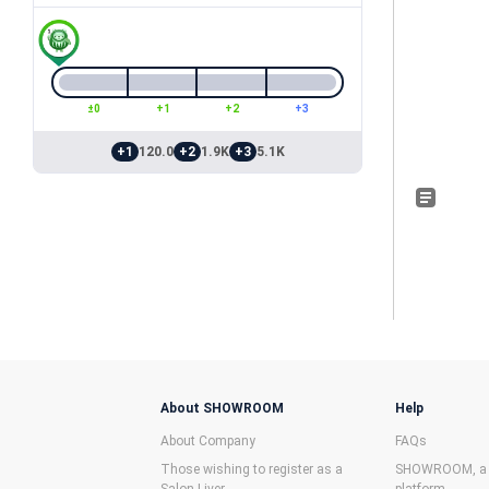
±0
+1
+2
+3
+1
120.0
+2
1.9K
+3
5.1K
About SHOWROOM
Help
About Company
FAQs
Those wishing to register as a
SHOWROOM, a f