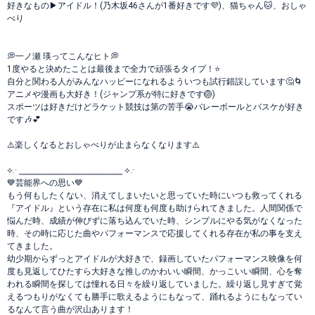
好きなもの▶︎アイドル！(乃木坂46さんが1番好きです💜)、猫ちゃん🐱、おしゃ
べり
💭一ノ瀬 瑛ってこんなヒト💭
1度やると決めたことは最後まで全力で頑張るタイプ！⭐️
自分と関わる人がみんなハッピーになれるよういつも試行錯誤しています🤔🌀
アニメや漫画も大好き！(ジャンプ系が特に好きです🏐)
スポーツは好きだけどラケット競技は第の苦手😭バレーボールとバスケが好き
です🎶💕
⚠️楽しくなるとおしゃべりが止まらなくなります⚠️
⟡.· ⎯⎯⎯⎯⎯⎯⎯⎯⎯⎯⎯⎯⎯⎯⎯⎯⎯⎯⎯⎯⎯ ⟡.·
💙芸能界への思い💙
もう何もしたくない、消えてしまいたいと思っていた時にいつも救ってくれる
『アイドル』という存在に私は何度も何度も助けられてきました。人間関係で
悩んだ時、成績が伸びずに落ち込んでいた時、シンプルにやる気がなくなった
時、その時に応じた曲やパフォーマンスで応援してくれる存在が私の事を支え
てきました。
幼少期からずっとアイドルが大好きで、録画していたパフォーマンス映像を何
度も見返してひたすら大好きな推しのかわいい瞬間、かっこいい瞬間、心を奪
われる瞬間を探しては憧れる日々を繰り返していました。繰り返し見すぎて覚
えるつもりがなくても勝手に歌えるようにもなって、踊れるようにもなってい
るなんて言う曲が沢山あります！