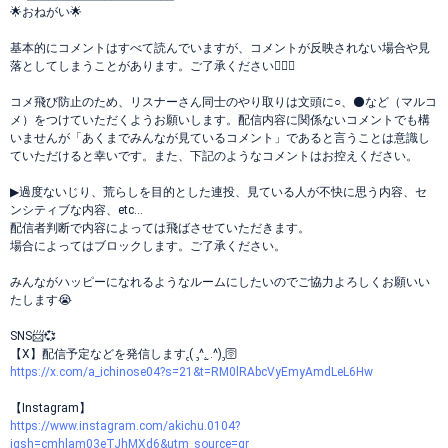
🌟おねがい🌟
基本的にコメントはすべて読んでいますが、コメントが反映されない場合や見
落としてしまうことがあります。ご了承ください🙇🏻‍♀️
コメ飛び防止のため、リスナーさん同士のやり取りは文頭に○、⚫️など（マルコ
メ）をつけていただくようお願いします。配信内容に関係ないコメントでも構
いませんが「あくまでみんなが見ているコメント」であると言うことは意識し
ていただけると幸いです。また、下記のようなコメントはお控えください。
▶︎過度ないじり、荒らしを目的とした連投、見ている人が不快に思う内容、セ
ンシティブな内容、etc…
配信者判断で内容によっては飛ばさせていただきます。
場合によってはブロックします。ご了承ください。
みんながハッピーになれるようなルームにしたいのでご協力よろしくお願いい
たします😭
SNS📨💞
【X】配信予定などを発信します꜀( ꜆^. ̫.^)꜆🛜
https://x.com/a_ichinose04?s=21&t=RM0lRAbcVyEmyAmdLeL6Hw
【Instagram】
https://www.instagram.com/akichu.0104?
igsh=cmhlam03eTJhMXd6&utm_source=qr