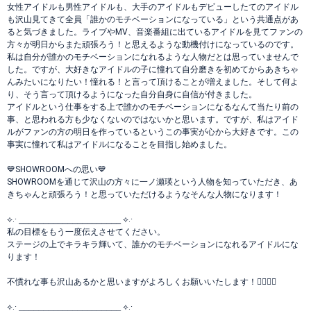
女性アイドルも男性アイドルも、大手のアイドルもデビューしたてのアイドル
も沢山見てきて全員「誰かのモチベーションになっている」という共通点があ
ると気づきました。ライブやMV、音楽番組に出ているアイドルを見てファンの
方々が明日からまた頑張ろう！と思えるような動機付けになっているのです。
私は自分が誰かのモチベーションになれるような人物だとは思っていませんで
した。ですが、大好きなアイドルの子に憧れて自分磨きを初めてからあきちゃ
んみたいになりたい！憧れる！と言って頂けることが増えました。そして何よ
り、そう言って頂けるようになった自分自身に自信が付きました。
アイドルという仕事をする上で誰かのモチベーションになるなんて当たり前の
事、と思われる方も少なくないのではないかと思います。ですが、私はアイド
ルがファンの方の明日を作っているというこの事実が心から大好きです。この
事実に憧れて私はアイドルになることを目指し始めました。
💙SHOWROOMへの思い💙
SHOWROOMを通じて沢山の方々に一ノ瀬瑛という人物を知っていただき、あ
きちゃんと頑張ろう！と思っていただけるようなそんな人物になります！
⟡.· ⎯⎯⎯⎯⎯⎯⎯⎯⎯⎯⎯⎯⎯⎯⎯⎯⎯⎯⎯⎯⎯ ⟡.·
私の目標をもう一度伝えさせてください。
ステージの上でキラキラ輝いて、誰かのモチベーションになれるアイドルにな
ります！
不慣れな事も沢山あるかと思いますがよろしくお願いいたします！🙇🏻‍♀️✨
⟡.· ⎯⎯⎯⎯⎯⎯⎯⎯⎯⎯⎯⎯⎯⎯⎯⎯⎯⎯⎯⎯⎯ ⟡.·