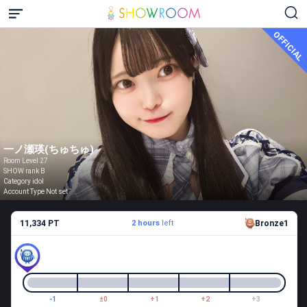
OFFICIAL
一ノ瀬瑛(ちゅちゅ)
Room Level 27
SHOW rank B
Category idol
Account Type Not set
11,334 PT
2 hours
left
Bronze1
-1
±0
+1
+2
+3