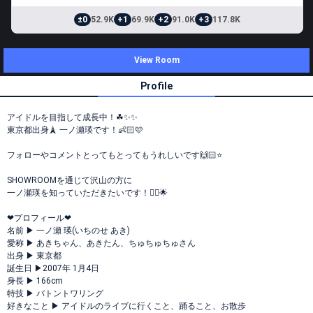
±0
52.9K
+1
69.9K
+2
91.0K
+3
117.8K
View Room
Profile
アイドルを目指して成長中！☘✨✨
東京都出身🗼 一ノ瀬瑛です！👶🏻‪‪🩷
フォローやコメントとってもとってもうれしいです🙌🏻⭐️
SHOWROOMを通じて沢山の方に
一ノ瀬瑛を知っていただきたいです！✊🏻‪🌟
❤︎プロフィール❤︎
名前 ▶︎ 一ノ瀬 瑛(いちのせ あき)
愛称 ▶︎ あきちゃん、あきたん、ちゅちゅちゅさん
出身 ▶︎ 東京都
誕生日 ▶︎2007年 1月4日
身長 ▶︎ 166cm
特技 ▶︎ バトントワリング
好きなこと ▶︎ アイドルのライブに行くこと、踊ること、お散歩