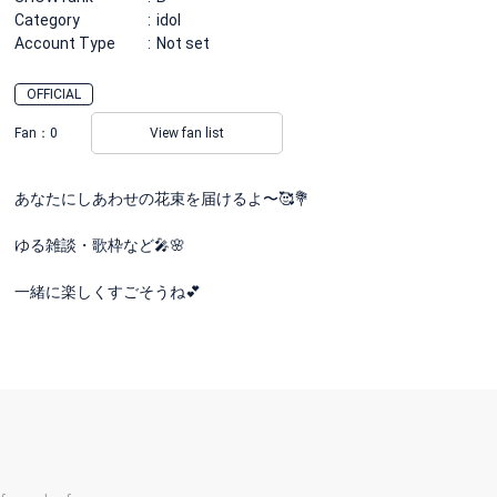
Category
idol
Account Type
Not set
OFFICIAL
Fan：
0
View fan list
あなたにしあわせの花束を届けるよ〜🥰💐
ゆる雑談・歌枠など🎤🌸
一緒に楽しくすごそうね💕