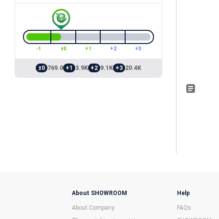
-1
±0
+1
+2
+3
±0
769.0
+1
3.9K
+2
9.1K
+3
20.4K
About SHOWROOM
Help
About Company
FAQs