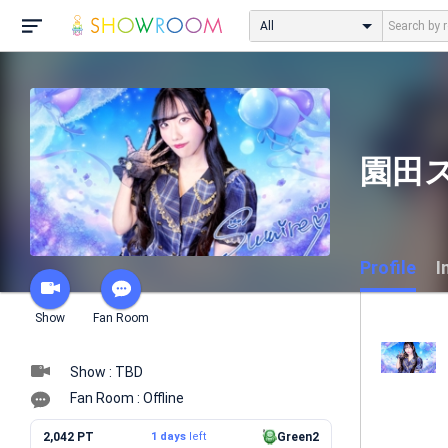
All
園田
Profile
I
Show
Fan Room
Show : TBD
Fan Room : Offline
2,042 PT
1 days
left
Green2