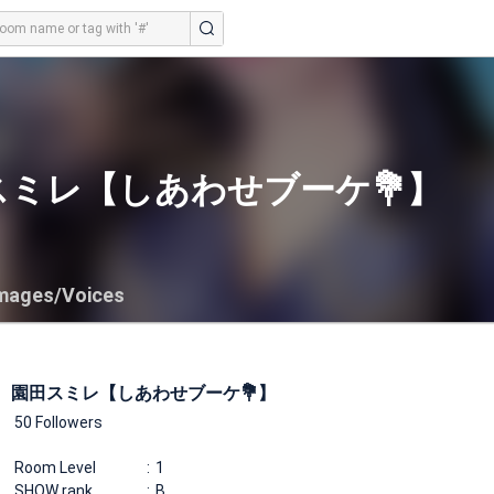
スミレ【しあわせブーケ💐】
mages/Voices
園田スミレ【しあわせブーケ💐】
50 Followers
Room Level
1
SHOW rank
B