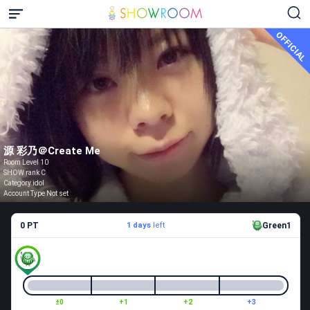
OFFICIAL
源 彩乃＠Create Me
Room Level 10
SHOW rank C
Category idol
Account Type Not set
0 PT
1 days
left
Green1
±0
+1
+2
+3