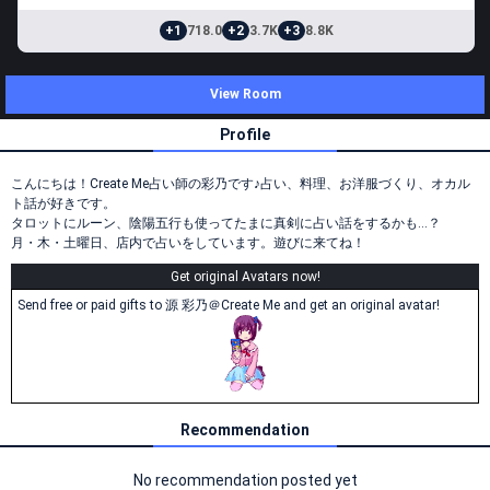
+1
718.0
+2
3.7K
+3
8.8K
View Room
Profile
こんにちは！Create Me占い師の彩乃です♪占い、料理、お洋服づくり、オカル
ト話が好きです。
タロットにルーン、陰陽五行も使ってたまに真剣に占い話をするかも…？
月・木・土曜日、店内で占いをしています。遊びに来てね！
Get original Avatars now!
Send free or paid gifts to 源 彩乃＠Create Me and get an original avatar!
Recommendation
No recommendation posted yet