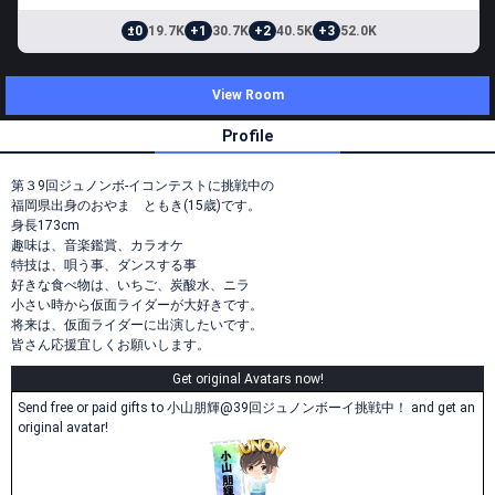
±0
19.7K
+1
30.7K
+2
40.5K
+3
52.0K
View Room
Profile
第３9回ジュノンボ-イコンテストに挑戦中の
福岡県出身のおやま ともき(15歳)です。
身長173cm
趣味は、音楽鑑賞、カラオケ
特技は、唄う事、ダンスする事
好きな食べ物は、いちご、炭酸水、ニラ
小さい時から仮面ライダーが大好きです。
将来は、仮面ライダーに出演したいです。
皆さん応援宜しくお願いします。
Get original Avatars now!
Send free or paid gifts to 小山朋輝@39回ジュノンボーイ挑戦中！ and get an
original avatar!