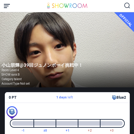
OFFICIAL
小山朋輝@39回ジュノンボーイ挑戦中！
Room Level 4
SHOW rank B
Category talent
Account Type Not set
0 PT
1 days
left
Blue2
-1
±0
+1
+2
+3