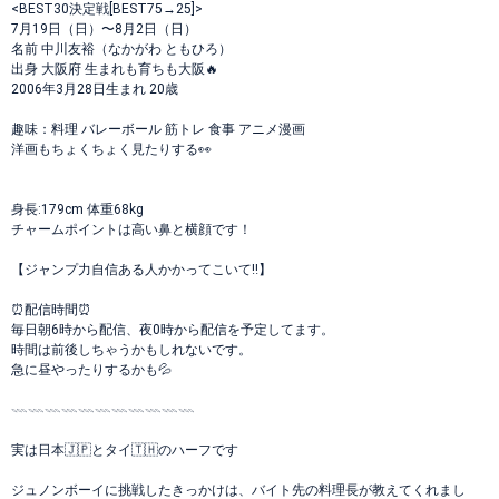
<BEST30決定戦[BEST75→25]>
7月19日（日）〜8月2日（日）
名前 中川友裕（なかがわ ともひろ）
出身 大阪府 生まれも育ちも大阪🔥
2006年3月28日生まれ 20歳
趣味：料理 バレーボール 筋トレ 食事 アニメ漫画
洋画もちょくちょく見たりする👀
身長:179cm 体重68kg
チャームポイントは高い鼻と横顔です！
【ジャンプ力自信ある人かかってこいて‼️】
⏰配信時間⏰
毎日朝6時から配信、夜0時から配信を予定してます。
時間は前後しちゃうかもしれないです。
急に昼やったりするかも💦
𓇠𓇠𓇠𓇠𓇠𓇠𓇠𓇠𓇠𓇠𓇠
実は日本🇯🇵とタイ🇹🇭のハーフです
ジュノンボーイに挑戦したきっかけは、バイト先の料理長が教えてくれまし