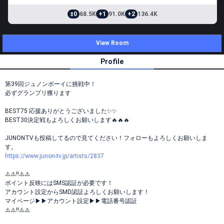
±0
68.5K
+1
91.0K
+2
136.4K
View Room
Profile
第39回ジュノンボーイに挑戦中！
必ずグランプリ獲ります
BEST75 応援ありがとうございました✨✨
BEST30決定戦もよろしくお願いします🔥🔥🔥
JUNONTVも投稿してるので見てください！フォローもよろしくお願いしま
す。
https://www.junon-tv.jp/artists/2837
⚠️⚠️‼️⚠️⚠️
ポイント反映にはSMS認証が必要です！
アカウント設定からSMD認証よろしくお願いします！
マイページ▶︎▶︎アカウント設定▶︎▶︎電話番号認証
⚠️⚠️‼️⚠️⚠️