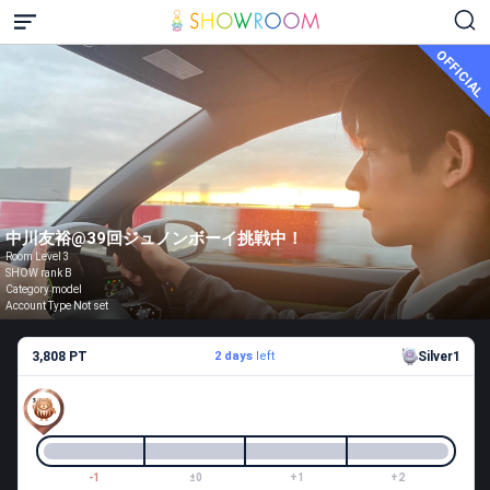
OFFICIAL
中川友裕@39回ジュノンボーイ挑戦中！
Room Level 3
SHOW rank B
Category model
Account Type Not set
3,808 PT
2 days
left
Silver1
-1
±0
+1
+2