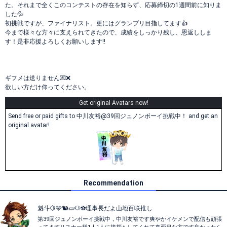
た。それまで全くこのコンテストの存在を知らず、応募締切の1週間前に知りま
した💦
初挑戦ですが、ファイナリスト。更にはグランプリ目指してます👍
今まで様々な方々に支えられてきたので、成績をしっかり残し、恩返ししま
す！是非応援よろしくお願いします‼️
ギフメは送りません💌❌
欲しい方だけ仰ってください。
Get original Avatars now!
Send free or paid gifts to 中川友裕@39回ジュノンボーイ挑戦中！ and get an
original avatar!
Recommendation
魁斗🍋🩵🐿️🥒🐶⚽️理事長だよ山地百咲推し
第39回ジュノンボーイ挑戦中，中川友裕です爽やかイケメンで配信も頑張