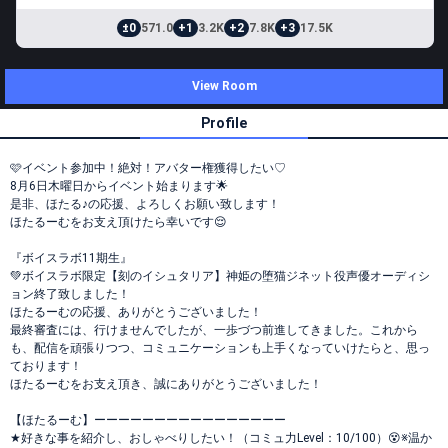
±0
571.0
+1
3.2K
+2
7.8K
+3
17.5K
View Room
Profile
🩷イベント参加中！絶対！アバター権獲得したい♡
8月6日木曜日からイベント始まります🌟
是非、ほたる♪の応援、よろしくお願い致します！
ほたるーむをお支え頂けたら幸いです😌
『ボイスラボ11期生』
💚ボイスラボ限定【刻のイシュタリア】神姫の堕猫ジネット役声優オーディシ
ョン終了致しました！
ほたるーむの応援、ありがとうございました！
最終審査には、行けませんでしたが、一歩づつ前進してきました。これから
も、配信を頑張りつつ、コミュニケーションも上手くなっていけたらと、思っ
ております！
ほたるーむをお支え頂き、誠にありがとうございました！
【ほたるーむ】ーーーーーーーーーーーーーーーー
★好きな事を紹介し、おしゃべりしたい！（コミュ力Level：10/100）😵※温か