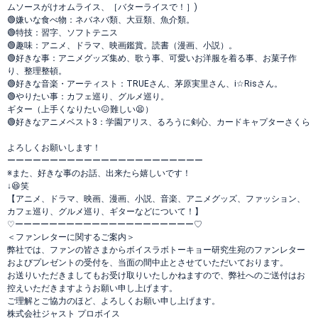
ムソースがけオムライス、［バターライスで！］)
🟢嫌いな食べ物：ネバネバ類、大豆類、魚介類。
🟢特技：習字、ソフトテニス
🟢趣味：アニメ、ドラマ、映画鑑賞。読書（漫画、小説）。
🟢好きな事：アニメグッズ集め、歌う事、可愛いお洋服を着る事、お菓子作
り、整理整頓。
🟢好きな音楽・アーティスト：TRUEさん、茅原実里さん、i☆Risさん。
🟢やりたい事：カフェ巡り、グルメ巡り。
ギター（上手くなりたい😖難しい😫）
🟢好きなアニメベスト3：学園アリス、るろうに剣心、カードキャプターさくら
よろしくお願いします！
ーーーーーーーーーーーーーーーーーーーーーーー
※また、好きな事のお話、出来たら嬉しいです！
↓😆笑
【アニメ、ドラマ、映画、漫画、小説、音楽、アニメグッズ、ファッション、
カフェ巡り、グルメ巡り、ギターなどについて！】
♡ーーーーーーーーーーーーーーーーーーーーー♡
＜ファンレターに関するご案内＞
弊社では、ファンの皆さまからボイスラボトーキョー研究生宛のファンレター
およびプレゼントの受付を、当面の間中止とさせていただいております。
お送りいただきましてもお受け取りいたしかねますので、弊社へのご送付はお
控えいただきますようお願い申し上げます。
ご理解とご協力のほど、よろしくお願い申し上げます。
株式会社ジャスト プロボイス