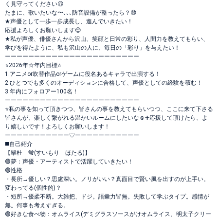
く見守ってください😌
たまに、歌いたいな〜､､､防音設備が整ったら？😅
★声優として一歩一歩成長し、進んでいきたい！
応援よろしくお願いします😊
★私が声優、俳優さんから沢山、笑顔と日常の彩り、人間力を教えてもらい、
学びを得たように、私も沢山の人に、毎日の「彩り」を与えたい！
ーーーーーーーーーーーーーーーーーーーーーーー
⭐️2026年☆年内目標⭐️
1.アニメor吹替作品orゲームに役名あるキャラで出演する！
2.ひとつでも多くのオーディションに合格して、声優としての経験を積む！
3.年内にフォロアー100名！
ーーーーーーーーーーーーーーーーーーーーーーー
⭐️私の事を知って頂きつつ、皆さんの事を教えてもらいつつ、ここに来て下さる
皆さんが、楽しく繋がれる温かいルームにしたいな☺️➕応援して頂けたら、よ
り嬉しいです！よろしくお願いします！
ーーーーーーーーーーー♡ーーーーーーーーーーー
◼️自己紹介
【翠杜 蛍(すいもり ほたる)】
🟢夢：声優・アーティストで活躍していきたい！
🟢性格
・長所→優しい？思慮深い。ノリがいい？真面目で賢い風を出すのが上手い。
変わってる(個性的)？
・短所→優柔不断。大雑把、ドジ。語彙力皆無。失敗して学ぶタイプ。感情が
無。何事も考えすぎる。
🟢好きな食べ物：オムライス(デミグラスソースがけオムライス、明太子クリー