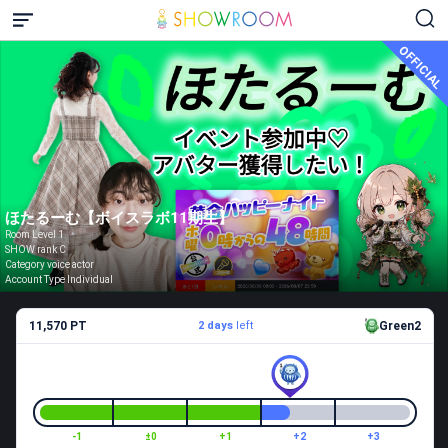
OFFICIAL
ほたるーむ【ボイスラボ11期生】
Room Level 1
SHOW rank C
Category voice actor
Account Type Individual
11,570 PT
2 days
left
Green2
-1
±0
+1
+2
+3