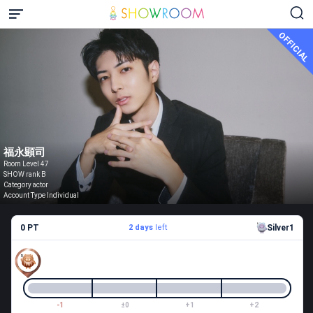
OFFICIAL
福永顕司
Room Level 47
SHOW rank B
Category actor
Account Type Individual
0 PT
2 days
left
Silver1
-1
±0
+1
+2