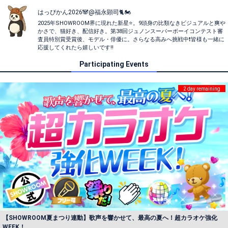
はっぴかん2026🐼@福永顕司🐈🏍️
2025年SHOWROOM界に現れた新星⭐️。9頭身の比類なきビジュアルと爽や
かさで、猫好き、配信好き。第38回ジュノンスーパーボーイコンテスト審
査員特別賞受賞後、モデル・俳優に。さらなる高みへ挑戦中❗️皆様も一緒に
応援してくれたら嬉しいです‼️
Participating Events
2 day remaining
【SHOWROOM夏まつり連動】歌声を響かせて、最高の夏へ！超カラオケ強化
WEEK！