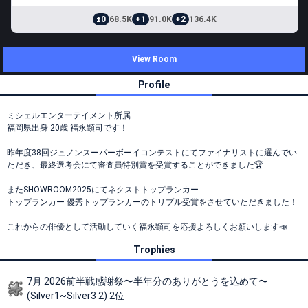
±0
68.5K
+1
91.0K
+2
136.4K
View Room
Profile
ミシェルエンターテイメント所属
福岡県出身 20歳 福永顕司です！
昨年度38回ジュノンスーパーボーイコンテストにてファイナリストに選んでい
ただき、最終選考会にて審査員特別賞を受賞することができました🏆
またSHOWROOM2025にてネクストトップランカー
トップランカー 優秀トップランカーのトリプル受賞をさせていただきました！
これからの俳優として活動していく福永顕司を応援よろしくお願いします📣
Trophies
7月 2026前半戦感謝祭〜半年分のありがとうを込めて〜
(Silver1~Silver3 2) 2位