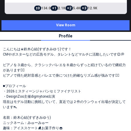
±0
134.0
+1
2.1K
+2
5.4K
+3
12.9K
View Room
Profile
こんにちは☀️鈴木心結(すずきみゆう)です！
CMやポスターなどの広告モデル、タレントなどマルチに活動したいです😌💭
ピアノを３歳から、クラシックバレエを８歳からずっと続けているので継続力
があります❤️‍🔥
ピアノで得た絶対音感とバレエで身につけた的確なリズム感が強みです✊🏻
■プロフィール
・2026ミスティーンジャパンセミファイナリスト
・DesignZoo主催digmytone出演
現在はモデル活動に挑戦していて、直近では２件のランウェイ出場が決定して
います👠
名前：鈴木心結(すずきみゆう)
ニックネーム：みゅーみゅー
趣味：アイススケート⛸️お菓子作り🧁