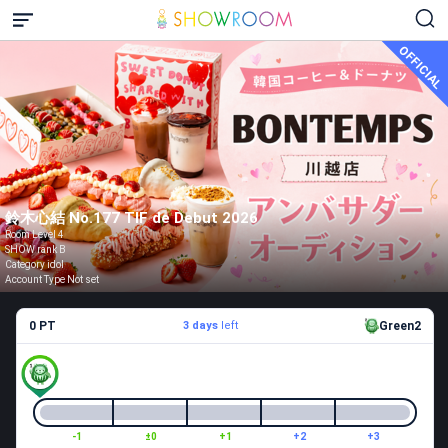
OFFICIAL
鈴木心結 No.177 TIF de Debut 2026
Room Level 4
SHOW rank B
Category idol
Account Type Not set
0 PT
3 days
left
Green2
-1
±0
+1
+2
+3