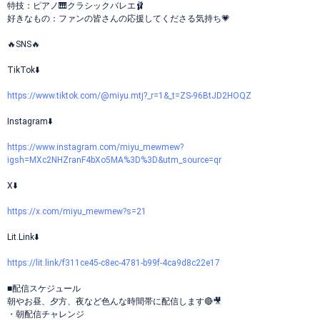
特技：ピアノ🎹クラシックバレエ🩰
好きなもの：ファンの皆さんの応援してくださる気持ち💗
🔥SNS🔥
TikTok⬇️
https://www.tiktok.com/@miyu.mtj?_r=1&_t=ZS-96BtJD2HOQZ
Instagram⬇️
https://www.instagram.com/miyu_mewmew?
igsh=MXc2NHZranF4bXo5MA%3D%3D&utm_source=qr
X⬇️
https://x.com/miyu_mewmew?s=21
Lit.Link⬇️
https://lit.link/f311ce45-c8ec-4781-b99f-4ca9d8c22e17
■配信スケジュール
朝やお昼、夕方、夜など色んな時間帯に配信します🔴🎥
・朝配信チャレンジ