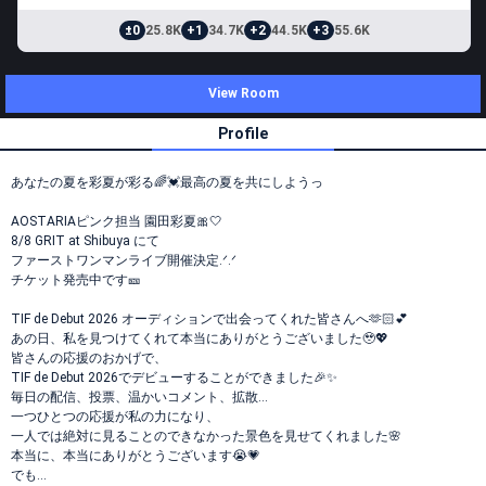
±0
25.8K
+1
34.7K
+2
44.5K
+3
55.6K
View Room
Profile
あなたの夏を彩夏が彩る🌈💓最高の夏を共にしようっ
AOSTARIAピンク担当 園田彩夏🎀🤍
8/8 GRIT at Shibuya にて
ファーストワンマンライブ開催決定.ᐟ.ᐟ
チケット発売中です🎫
TIF de Debut 2026 オーディションで出会ってくれた皆さんへ🫶🏻💕
あの日、私を見つけてくれて本当にありがとうございました🥹💖
皆さんの応援のおかげで、
TIF de Debut 2026でデビューすることができました🎉✨
毎日の配信、投票、温かいコメント、拡散…
一つひとつの応援が私の力になり、
一人では絶対に見ることのできなかった景色を見せてくれました🌸
本当に、本当にありがとうございます😭💗
でも…