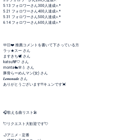
5.3 フォロワーさん200人達成⟡.*
5.13 フォロワーさん300人達成⟡.*
5.21 フォロワーさん400人達成⟡.*
5.31 フォロワーさん500人達成⟡.*
6.14 フォロワーさん600人達成⟡.*
‪🫶🏻︎‪❤️ 推薦コメントを書いて下さっている方
ラッ★スー さん
ますきち🕊️ さん
katsu🐼🤍 さん
monta🐇🌸💧 さん
豚骨らーめんマン(女) さん
𝑳𝒆𝒎𝒐𝒏𝒂𝒅𝒆 さん
ありがとうございます!!!キュンです💓
🎧歌える曲リスト🎤
💘リクエスト大歓迎です💘
🌙アニメ・定番