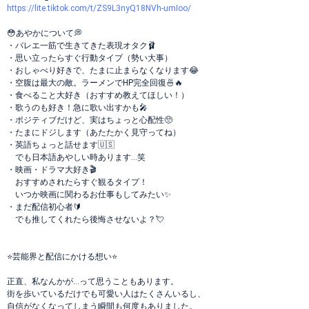
https://lite.tiktok.com/t/ZS9L3nyQ18NVh-umIoo/
😳あやかについて💭
・バレエ一筋で生きてきた表現オタク🩰
・思い立ったらすぐ行動タイプ（勢い大事）
・おしゃべり好きで、たまに止まらなくなります😂
・空腹は最大の敵。ラーメンでHP完全回復🍜🔥
・食べること大好き（おすすめ教えてほしい！）
・歌うのも好き！急に歌い出すかも🎤
・ポジティブだけど、実はちょっと心配性🥺
・たまにドジします（あたたかく見守ってね）
・英語ちょっと話せます🇺🇸
でも日本語あやしい時あります…笑
・映画・ドラマ大好き🎬
おすすめされたらすぐ観るタイプ！
いつか映画に関わるお仕事もしてみたい✨
・まだ配信初心者🔰
でも推してくれたら後悔させないよ？💘
⭐️芸能界と配信にかける想い⭐️
正直、私なんかが…って思うこともあります。
街を歩いているだけでも可愛い人はたくさんいるし、
自信がなくなってしまう瞬間も何度もありました。