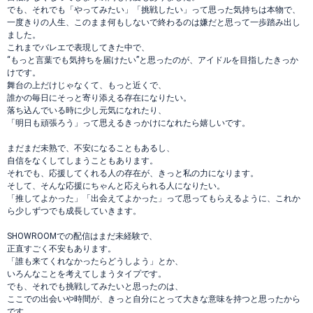
でも、それでも「やってみたい」「挑戦したい」って思った気持ちは本物で、
一度きりの人生、このまま何もしないで終わるのは嫌だと思って一歩踏み出し
ました。
これまでバレエで表現してきた中で、
“もっと言葉でも気持ちを届けたい”と思ったのが、アイドルを目指したきっか
けです。
舞台の上だけじゃなくて、もっと近くで、
誰かの毎日にそっと寄り添える存在になりたい。
落ち込んでいる時に少し元気になれたり、
「明日も頑張ろう」って思えるきっかけになれたら嬉しいです。
まだまだ未熟で、不安になることもあるし、
自信をなくしてしまうこともあります。
それでも、応援してくれる人の存在が、きっと私の力になります。
そして、そんな応援にちゃんと応えられる人になりたい。
「推してよかった」「出会えてよかった」って思ってもらえるように、これか
ら少しずつでも成長していきます。
SHOWROOMでの配信はまだ未経験で、
正直すごく不安もあります。
「誰も来てくれなかったらどうしよう」とか、
いろんなことを考えてしまうタイプです。
でも、それでも挑戦してみたいと思ったのは、
ここでの出会いや時間が、きっと自分にとって大きな意味を持つと思ったから
です。