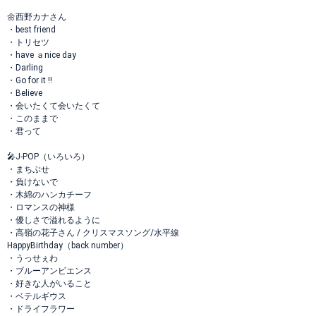
🌼西野カナさん
・best friend
・トリセツ
・have ａnice day
・Darling
・Go for it !!
・Believe
・会いたくて会いたくて
・このままで
・君って
🎤J-POP（いろいろ）
・まちぶせ
・負けないで
・木綿のハンカチーフ
・ロマンスの神様
・優しさで溢れるように
・高嶺の花子さん / クリスマスソング/水平線
HappyBirthday（back number）
・うっせぇわ
・ブルーアンビエンス
・好きな人がいること
・ベテルギウス
・ドライフラワー