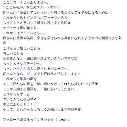
ここはゴールじゃありません。
✨ここからが、本当のスタートです✨
皆さんが「応援してよかった」と思えるようなアイドルになるために、
これからも歌もダンスもパフォーマンスも、
もっともっと努力して成長し続けます💪🏻🔥
デビューは夢の始まり。
これからはアイドルとして、
皆さんに勇気や笑顔、幸せを届けられる存在になれるよう全力で頑張ります🎤
🌈
これからは嬉しいことも、
悔しいことも、
全部みんなと一緒に乗り越えていきたいです🥹💞
もっと大きなステージへ。
もっとたくさんの人に愛されるグループへ。
皆さんとなら、どこまでも行けると信じています✨
これからも彩夏の夢を、
そして私たちの夢を一緒に追いかけてくれたら嬉しいです💐💖
ここから始まる物語も、一緒に歩いてください。
これからもずっと、
ついてきてね🤝🏻🌈💕
本当にありがとう！！
そして、これからもよろしくお願いします🫶🏻💗🌸
フォローと応援すっごく喜びます（⸝⸝>ω<⸝⸝）