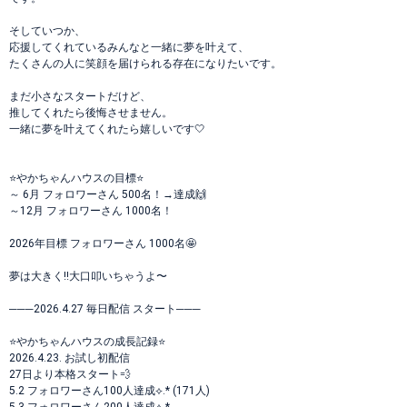
そしていつか、
応援してくれているみんなと一緒に夢を叶えて、
たくさんの人に笑顔を届けられる存在になりたいです。
まだ小さなスタートだけど、
推してくれたら後悔させません。
一緒に夢を叶えてくれたら嬉しいです🤍
⭐️やかちゃんハウスの目標⭐️
～ 6月 フォロワーさん 500名！→達成🙌
～12月 フォロワーさん 1000名！
2026年目標 フォロワーさん 1000名🤩
夢は大きく!!大口叩いちゃうよ〜
───2026.4.27 毎日配信 スタート───
⭐️やかちゃんハウスの成長記録⭐️
2026.4.23. お試し初配信
27日より本格スタート💨
5.2 フォロワーさん100人達成⟡.* (171人)