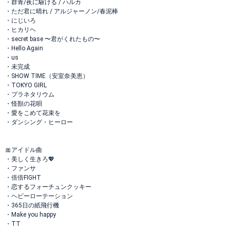
・群青/夜に駆ける / ハルカ
・ただ君に晴れ / アルジャーノン/春泥棒
・にじいろ
・ヒカリヘ
・secret base 〜君がくれたもの〜
・Hello Again
・us
・未完成
・SHOW TIME（安室奈美恵）
・TOKYO GIRL
・プラネタリウム
・怪獣の花唄
・愛をこめて花束を
・ダンシング・ヒーロー
🎀アイドル曲
・美しく生きろ💖
・ファンサ
・倍倍FIGHT
・恋するフォーチュンクッキー
・ヘビーローテーション
・365日の紙飛行機
・Make you happy
・TT