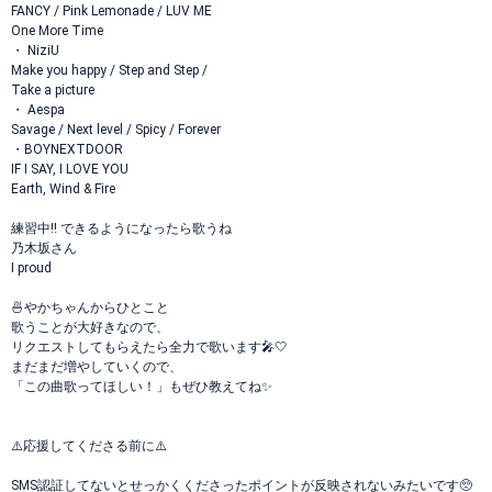
FANCY / Pink Lemonade / LUV ME
One More Time
・ NiziU
Make you happy / Step and Step /
Take a picture
・ Aespa
Savage / Next level / Spicy / Forever
・BOYNEXTDOOR
IF I SAY, I LOVE YOU
Earth, Wind & Fire
練習中‼️ できるようになったら歌うね
乃木坂さん
I proud
🍜やかちゃんからひとこと
歌うことが大好きなので、
リクエストしてもらえたら全力で歌います🎤🤍
まだまだ増やしていくので、
「この曲歌ってほしい！」もぜひ教えてね✨
⚠️応援してくださる前に⚠️
SMS認証してないとせっかくくださったポイントが反映されないみたいです🥺