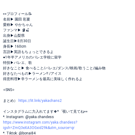
👀プロフィール📝
名前▶ 園田 彩夏
愛称▶ やかちゃん
ファンマ▶︎ 🩰🍒
出身▶山梨県
誕生日▶8月30日
身長▶ 160cm
言語▶英語もちょっとできるよ
●1年半アメリカのバレエ学校に留学
特技▶バレエ、歌
好きなこと▶ 食べること/バレエ/ダンス/映画/歌うこと/編み物
好きなたべもの▶ラーメン!! /アイス
得意料理▶辛ラーメンを最高に美味しく作れるよ
⭐️SNS⭐️
まとめ）
https://lit.link/yakachans2
インスタグラムに力入れてます🍀*゜覗いて見てね👀
*. Instagram: @yaka.chandess
https://www.instagram.com/yaka.chandess?
igsh=ZmQ3eXA3OGxid29k&utm_source=qr
*. Tiktok: @bonai84