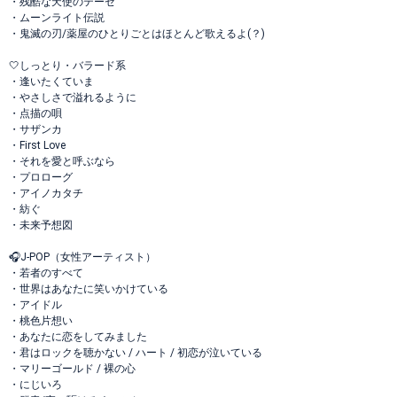
・残酷な天使のテーゼ
・ムーンライト伝説
・鬼滅の刃/薬屋のひとりごとはほとんど歌えるよ(？)
🤍しっとり・バラード系
・逢いたくていま
・やさしさで溢れるように
・点描の唄
・サザンカ
・First Love
・それを愛と呼ぶなら
・プロローグ
・アイノカタチ
・紡ぐ
・未来予想図
🎧J-POP（女性アーティスト）
・若者のすべて
・世界はあなたに笑いかけている
・アイドル
・桃色片想い
・あなたに恋をしてみました
・君はロックを聴かない / ハート / 初恋が泣いている
・マリーゴールド / 裸の心
・にじいろ