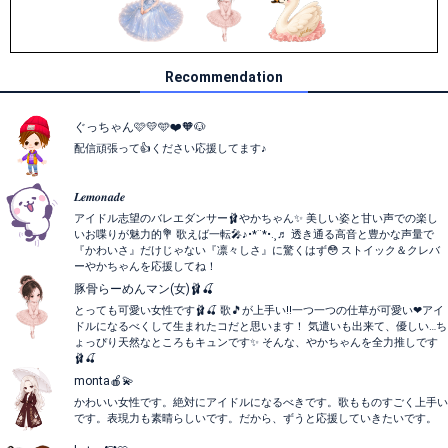
Recommendation
ぐっちゃん🩷💛🩵❤️🧡🐶
配信頑張って👍ください応援してます♪
𝑳𝒆𝒎𝒐𝒏𝒂𝒅𝒆
アイドル志望のバレエダンサー🩰やかちゃん✨ 美しい姿と甘い声での楽し
いお喋りが魅力的💐 歌えば一転🎤♪•*¨*•.¸♬︎ 透き通る高音と豊かな声量で
『かわいさ』だけじゃない『凛々しさ』に驚くはず😳 ストイック＆クレバ
ーやかちゃんを応援してね！
豚骨らーめんマン(女)🩰🍒
とっても可愛い女性です🩰🍒 歌🎵が上手い!!一つ一つの仕草が可愛い❤アイ
ドルになるべくして生まれたコだと思います！ 気遣いも出来て、優しい…ち
ょっぴり天然なところもキュンです✨ そんな、やかちゃんを全力推しです
🩰🍒
monta🍎💫
かわいい女性です。絶対にアイドルになるべきです。歌もものすごく上手い
です。表現力も素晴らしいです。だから、ずうと応援していきたいです。