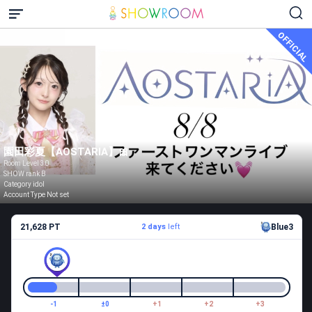
OFFICIAL
園田彩夏【AOSTARIA】🎀
Room Level 30
SHOW rank B
Category idol
Account Type Not set
21,628 PT
2 days
left
Blue3
-1
±0
+1
+2
+3