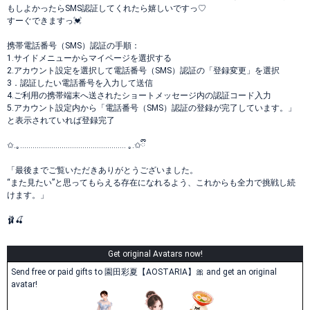
もしよかったらSMS認証してくれたら嬉しいですっ♡
すーぐできますっ💓
携帯電話番号（SMS）認証の手順：
1.サイドメニューからマイページを選択する
2.アカウント設定を選択して電話番号（SMS）認証の「登録変更」を選択
3．認証したい電話番号を入力して送信
4.ご利用の携帯端末へ送されたショートメッセージ内の認証コード入力
5.アカウント設定内から「電話番号（SMS）認証の登録が完了しています。」
と表示されていれば登録完了
✩.｡…………………………………………… ｡.✩ྀི
「最後までご覧いただきありがとうございました。
“また見たい”と思ってもらえる存在になれるよう、これからも全力で挑戦し続
けます。」
🩰🍒
Get original Avatars now!
Send free or paid gifts to 園田彩夏【AOSTARIA】🎀 and get an original
avatar!