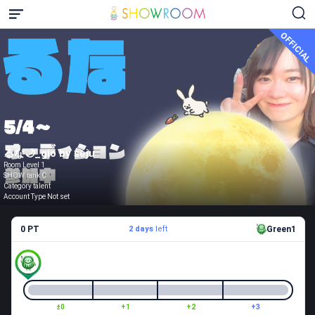
OFFICIAL
るな🌙_gio by seju
Room Level 1
SHOW rank C
Category talent
Account Type Not set
0 PT
2 days
left
Green1
±0
+1
+2
+3