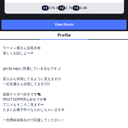
+1
378.0
+2
2.7K
+3
6.8K
View Room
Profile
ラーメン屋さん店長🍜🍥
楽しくお話しよ〜🌱
gio by sejuに所属しているるなです🌙
芸人さん目指してるように見えますが
一応女優さん目指してます✌🏻✨️
仮面ライダー好きです🎭
FRUITSZIPPERも好きです🍓
アニメもそこそこ見ます👀
たまにお菓子作りなんかしちゃいます🍪
一生懸命頑張るので応援してください！