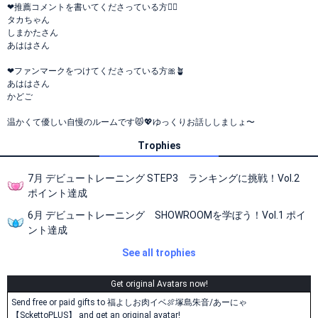
❤︎推薦コメントを書いてくださっている方✍🏻
タカちゃん
しまかたさん
あははさん
❤︎ファンマークをつけてくださっている方🎀🪴
あははさん
かどご
温かくて優しい自慢のルームです😾💖ゆっくりお話ししましょ〜
Trophies
7月 デビュートレーニング STEP3 ランキングに挑戦！Vol.2
ポイント達成
6月 デビュートレーニング SHOWROOMを学ぼう！Vol.1 ポイ
ント達成
See all trophies
Get original Avatars now!
Send free or paid gifts to 福よしお肉イベ🍖塚島朱音/あーにゃ
【SckettoPLUS】 and get an original avatar!