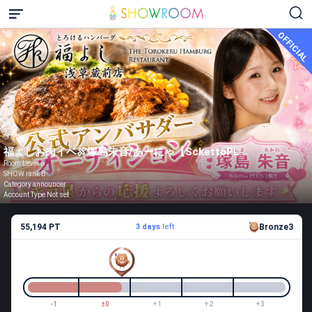
OFFICIAL
福よしお肉イベ🍖塚島朱音/あーにゃ【SckettoPLUS】
Room Level 6
SHOW rank B
Category announcer
Account Type Not set
55,194 PT
3 days
left
Bronze3
-1
±0
+1
+2
+3