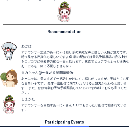
Recommendation
あはは
アナウンサー志望のあーにゃは癒し系の素敵な声と優しい人柄が魅力です。
時々見せる声真似も楽しいですよ😂 朝の配信では天気予報原稿の読み上げ
をコツコツ頑張る努力家な一面も見れます。素直でピュアでちょっと愉快な
あーにゃを一緒に応援しませんか？
タカちゃん@🫛🎀🪈🐰🌸🩻🥞🧸👓
あーにゃは、美人すぎて一見話しかけにくい感じがしますが、実はとても変
な面白い子です。 是非一度配信に来ていただけると魅力が伝わると思いま
す。 また、ほぼ毎朝お天気予報配信しているのでお気軽にお立ち寄りくだ
さい。
しまかた
アナウンサーを目指すあーにゃさん！ いつもまったり配信で癒されていま
す。
Participating Events