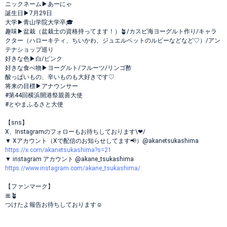
ニックネーム▶︎あーにゃ
誕生日▶︎7月29日
大学▶︎青山学院大学卒🎓
趣味▶︎盆栽（盆栽士の資格持ってます！）🪴/カスピ海ヨーグルト作り/キャラ
クター（ハローキティ、ちいかわ、ジュエルペットのルビーなどなど♡）/アン
テナショップ巡り
好きな色▶︎白/ピンク
好きな食べ物▶︎ヨーグルト/フルーツ/リンゴ酢
酸っぱいもの、辛いものも大好きです♡
将来の目標▶︎アナウンサー
#第44回横浜開港祭親善大使
#とやまふるさと大使
【sns】
X、Instagramのフォローもお待ちしております\❤︎/
▼ Xアカウント（Xで配信のお知らせしてます📢）@akanetsukashima
https://x.com/akanetsukashima?s=21
▼ instagram アカウント @akane_tsukashima
https://www.instagram.com/akane_tsukashima/
【ファンマーク】
🎀🪴
つけたよ報告お待ちしております☺︎