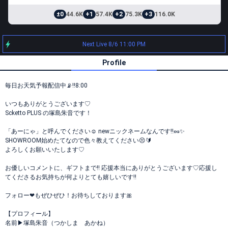
±0
44.6K
+1
57.4K
+2
75.3K
+3
116.0K
Next Live 8/6 11:00 PM
Profile
毎日お天気予報配信中📡‼️8:00
いつもありがとうございます♡
Scketto PLUS の塚島朱音です！
「あーにゃ」と呼んでください☺︎ newニックネームなんです‼︎🥜✨
SHOWROOM始めたてなので色々教えてください😣🔰
よろしくお願いいたします♡
お優しいコメントに、ギフトまで‼︎ 応援本当にありがとうございます♡応援し
てくださるお気持ちが何よりとても嬉しいです‼︎
フォロー❤︎もぜひぜひ！お待ちしております🎀
【プロフィール】
名前▶︎塚島朱音（つかしま あかね）