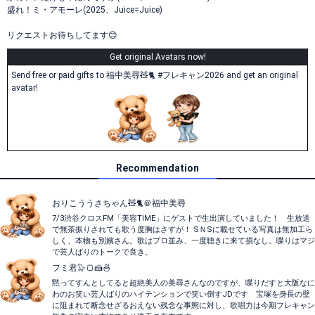
盛れ！ミ・アモーレ(2025、Juice=Juice)
リクエストお待ちしてます😊
Get original Avatars now!
Send free or paid gifts to 福中美尋🧸🐈 #フレキャン2026 and get an original
avatar!
Recommendation
おりこううさちゃん🧸🐈＠福中美尋
7/3渋谷クロスFM「美容TIME」にゲストで生出演していました！ 生放送
で無茶振りされても歌う度胸はさすが！ SＮSに載せている写真は無加工ら
しく、本物も別嬪さん。歌はプロ並み、一度聴きに来て損なし。喋りはマジ
で芸人ばりのトークで良き。
フミ君🦭🍞🍰🍜
黙ってすんとしてると超絶美人の美尋さんなのですが、喋りだすと大阪なに
わのお笑い芸人ばりのハイテンションで笑い倒すJDです 宝塚を身長の壁
に阻まれて断念せざるおえない残念な事態に対し、歌唱力は今期フレキャン