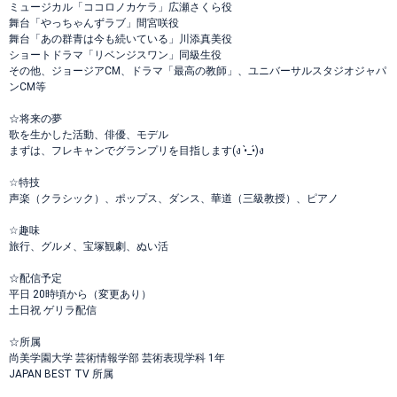
ミュージカル「ココロノカケラ」広瀬さくら役
舞台「やっちゃんずラブ」間宮咲役
舞台「あの群青は今も続いている」川添真美役
ショートドラマ「リベンジスワン」同級生役
その他、ジョージアCM、ドラマ「最高の教師」、ユニバーサルスタジオジャパ
ンCM等
☆将来の夢
歌を生かした活動、俳優、モデル
まずは、フレキャンでグランプリを目指します(ง •̀_•́)ง
☆特技
声楽（クラシック）、ポップス、ダンス、華道（三級教授）、ピアノ
☆趣味
旅行、グルメ、宝塚観劇、ぬい活
☆配信予定
平日 20時頃から（変更あり）
土日祝 ゲリラ配信
☆所属
尚美学園大学 芸術情報学部 芸術表現学科 1年
JAPAN BEST TV 所属