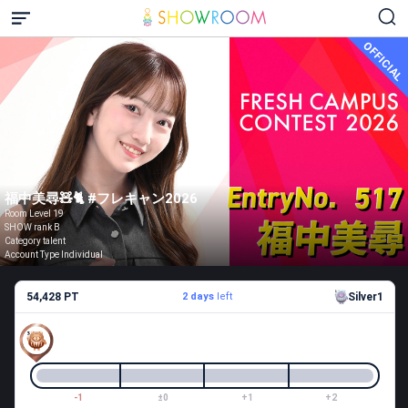
OFFICIAL
福中美尋🧸🐈 #フレキャン2026
Room Level 19
SHOW rank B
Category talent
Account Type Individual
54,428 PT
2 days
left
Silver1
-1
±0
+1
+2