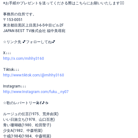
※お手紙やプレゼントを送ってくださる際はこちらにお願いいたします🙇‍♀️
事務所の住所です。
〒153-0051
東京都目黒区上目黒3-6-5中目ビル2F
JAPAN BEST TV株式会社 福中美尋宛
☆リンク先 💕︎フォローしてね💕︎
X↓↓↓
http://x.com/mihhy3160
Tiktok↓↓↓
http://www.tiktok.com/@mihhy3160
Instagram↓↓↓
http://www.Instagram.com/fuku._.ny07
☆歌のレパートリー🎤💃🎵☕
ルージュの伝言(1975、荒井由実)
いい日旅立ち(1978、山口百恵)
青い珊瑚礁(1980、松田聖子)
少女A(1982、中森明菜)
十戒(1984)(1984、中森明菜)