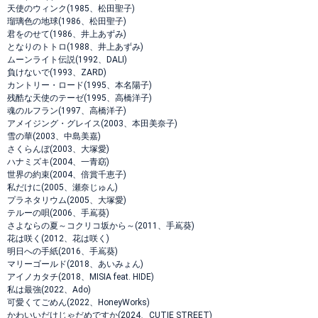
天使のウィンク(1985、松田聖子)
瑠璃色の地球(1986、松田聖子)
君をのせて(1986、井上あずみ)
となりのトトロ(1988、井上あずみ)
ムーンライト伝説(1992、DALI)
負けないで(1993、ZARD)
カントリー・ロード(1995、本名陽子)
残酷な天使のテーゼ(1995、高橋洋子)
魂のルフラン(1997、高橋洋子)
アメイジング・グレイス(2003、本田美奈子)
雪の華(2003、中島美嘉)
さくらんぼ(2003、大塚愛)
ハナミズキ(2004、一青窈)
世界の約束(2004、倍賞千恵子)
私だけに(2005、瀬奈じゅん)
プラネタリウム(2005、大塚愛)
テルーの唄(2006、手嶌葵)
さよならの夏～コクリコ坂から～(2011、手嶌葵)
花は咲く(2012、花は咲く)
明日への手紙(2016、手嶌葵)
マリーゴールド(2018、あいみょん)
アイノカタチ(2018、MISIA feat. HIDE)
私は最強(2022、Ado)
可愛くてごめん(2022、HoneyWorks)
かわいいだけじゃだめですか(2024、CUTIE STREET)