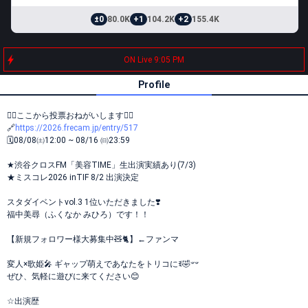
±0
80.0K
+1
104.2K
+2
155.4K
ON Live 9:05 PM
Profile
👇🏻ここから投票おねがいします👇🏻⁡
⁡🔗
https://2026.frecam.jp/entry/517
⁡⁡🗓08/08㈯12:00 ~ 08/16 ㈰23:59
★渋谷クロスFM「美容TIME」生出演実績あり(7/3)
★ミスコレ2026 inTIF 8/2 出演決定
スタダイベントvol.3 1位いただきました❣️
福中美尋（ふくなか みひろ）です！！
【新規フォロワー様大募集中🧸🐈】←ファンマ
変人×歌姫🎤 ギャップ萌えであなたをトリコにꉂ🤣𐤔‪𐤔
ぜひ、気軽に遊びに来てください😊
☆出演歴