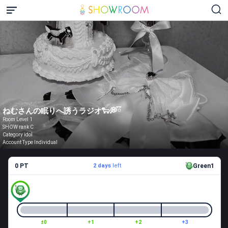
ねむさんの眠りへ誘うラジオ🐑💭ྀི
Room Level 1
SHOW rank C
Category idol
Account Type Individual
0 PT
2 days
left
Green1
±0
+1
+2
+3