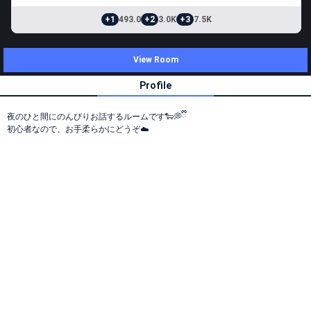
+1
493.0
+2
3.0K
+3
7.5K
View Room
Profile
夜のひと間にのんびりお話するルームです🐑💭ྀི
初心者なので、お手柔らかにどうぞ☁️