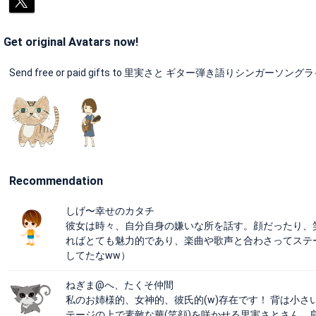
Get original Avatars now!
Send free or paid gifts to 里実さと ギター弾き語りシンガーソングライター a
Recommendation
しげ〜幸せのカタチ
彼女は時々、自分自身の嫌いな所を話す。顔だったり、
ればとても魅力的であり、楽曲や歌声と合わさってステ
してたなww）
ねぎま@へ、たくそ仲間
私のお姉様的、女神的、彼氏的(w)存在です！ 背は小
テージの上で素敵な華(笑顔)を咲かせる里実さとさん。