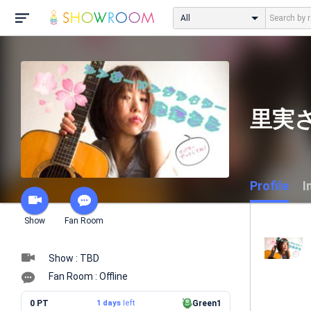
All
里実
Profile
I
Show
Fan Room
Show : TBD
Fan Room : Offline
0 PT
1 days
left
Green1