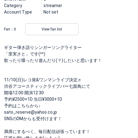
Category
streamer
Account Type
Not set
Fan：
0
View fan list
ギター弾き語りシンガーソングライター
「里実さと」です(^^)
歌ったり喋ったり遊んだり(？)したいと思います！
11/10(日)レコ発&ワンマンライブ決定♬
渋谷アコースティックライブバー七面鳥にて
開場12:00 開演12:30
予約¥2500+1D 当日¥3000+1D
予約はこちらから↓
sato_reserve@yahoo.co.jp
SNSのDMからも受付けます！
満席にするべく、毎日配信頑張っています！
応援お願い致します(＞人＜;)