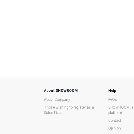
About SHOWROOM
Help
About Company
FAQs
Those wishing to register as a
SHOWROOM, a f
Salon Liver
platform
Contact
Opinion