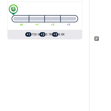
±0
+1
+2
+3
+1
720.0
+2
3.7K
+3
8.8K