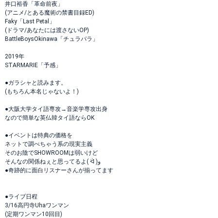
井口裕香「革命前夜」
(アニメ/とある魔術の禁書目録ED)
Faky「Last Petal」
(ドラマ/あなたには渡さないOP)
BattleBoysOkinawa「チュラパラ」
2019年
STARMARIE「予感」
●ガラシャと読みます。
(もちろん本名じゃないよ！)
●大阪大学タイ語専攻→音楽学専攻出身
なので簡単な英仏韓タイ語ならOK
●イベントは特典の価格を
ネットで調べちゃう系の現実主義
そのお陰でSHOWROOMは弱いけど
そんなの関係ねぇと思ってるよ( ᐛ )و
●奇跡的に面白リスナーさんが揃ってます
●ライブ日程
3/16高円寺Uhaワンマン
(定期ワンマン10回目)