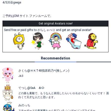
4/5渋谷geege
ご予約はDM.サイト.ファンルームで。
Get original Avatars now!
Send free or paid gifts to がらしゃべり and get an original avatar!
Recommendation
さくら@ＨＫT48指原莉乃=(推しメン)
Jk3
てつし@SeA 🐧🐶
どの曲も素敵で、もうなんと表現したらいいかわからないくらいです！ 面
白くて天才な人だと思います。
みのっち
スモーボードの鬼塚雅ちゃん似ている シンガーソングライター