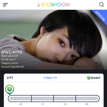
OFFICIAL
がらしゃべり
Room Level 207
SHOW rank C
Category music
Account Type Not set
0 PT
3 days
left
Green1
±0
+1
+2
+3