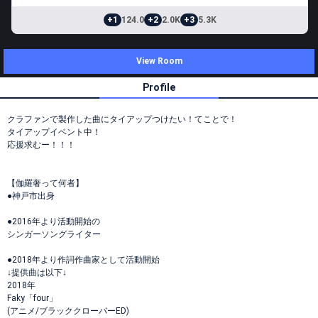
+1
124.0
+2
2.0K
+3
5.3K
View Room
Profile
クラファンで製作した曲にタイアップつけたい！てことで！
タイアップイベント中！
応援求むー！！！
【伽羅奢って何者】
●神戸市出身
●2016年より活動開始の
シンガーソングライター
●2018年より作詞作曲家として活動開始
↓提供曲は以下↓
2018年
Faky「four」
(アニメ/ブラッククローバーED)