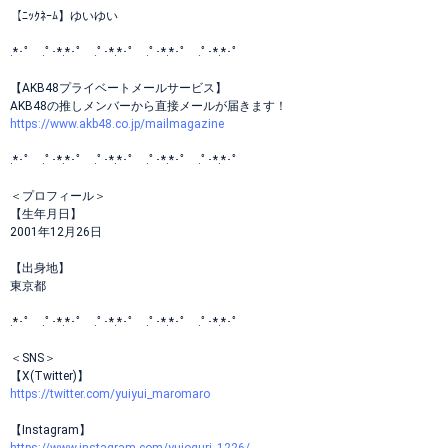
【ﾆｯｸﾈｰﾑ】ゆいゆい
.*･ﾟ .ﾟ･*.*･ﾟ .ﾟ･*.*･ﾟ .ﾟ･*.*･ﾟ .ﾟ･*.*･ﾟ
【AKB48プライベートメールサービス】
AKB48の推しメンバーから直接メールが届きます！
https://www.akb48.co.jp/mailmagazine
.*･ﾟ .ﾟ･*.*･ﾟ .ﾟ･*.*･ﾟ .ﾟ･*.*･ﾟ .ﾟ･*.*･ﾟ
＜プロフィール＞
【生年月日】
2001年12月26日
【出身地】
東京都
.*･ﾟ .ﾟ･*.*･ﾟ .ﾟ･*.*･ﾟ .ﾟ･*.*･ﾟ .ﾟ･*.*･ﾟ
＜SNS＞
【X(Twitter)】
https://twitter.com/yuiyui_maromaro
【Instagram】