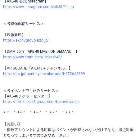
【AKB48 公式Instagram】
https://www.instagram.com/akb48/?hl=ja
＜各映像配信サービス＞
【映像倉庫】
https://akb48group-eizo.jp/
【DMM.com「AKB48 LIVE!! ON DEMAND」】
https://www.dmm.com/lod/akb48/
【VR SQUARE「AKB48＋チャンネル」】
https://livr.jp/monthly-member-add/H372648599
＜各イベント申し込みサービス＞
【AKB48チケットセンター】
https://ticket.akb48-group.com/home/top.php
.*･ﾟ .ﾟ･*.*･ﾟ .ﾟ･*.*･ﾟ .ﾟ･*.*･ﾟ .ﾟ･*.*･ﾟ
【お願い】
・複数アカウントによる応援はポイントが反映されないだけでなく、減点対象
となってしまいますのでおやめ下さい。