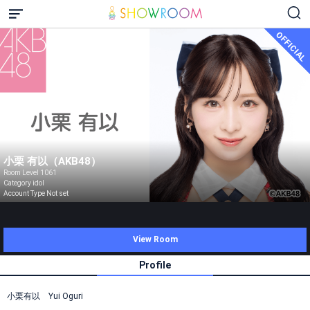
OFFICIAL
小栗 有以（AKB48）
Room Level 1061
Category idol
Account Type Not set
View Room
Profile
小栗有以 Yui Oguri