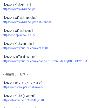
【AKB48 公式サイト】
https://www.akb48.co.jp/
【AKB48 Official Fan Club】
https://www.akb48.co.jp/hashiranokai
【AKB48 Official Shop】
https://shop.akb48.co.jp/
【AKB48 公式YouTube】
https://www.youtube.com/c/akb48
【AKB48/ official LIVE ch】
https://www.youtube.com/channel/UCfmrcEdes7yDtEISGPM1T-A
＜各情報サービス＞
【AKB48 オフィシャルブログ】
https://ameblo.jp/akihabara48/
【AKB48 公式X(Twitter)】
https://twitter.com/AKB48_staff