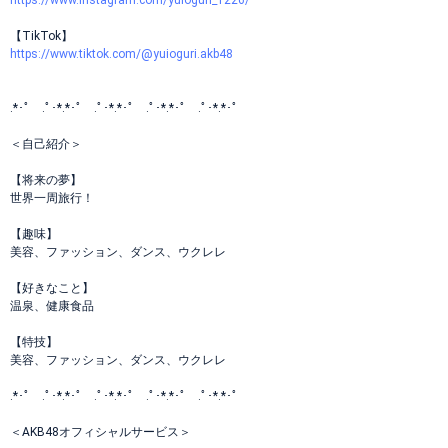
https://www.instagram.com/yuioguri_1226/
【TikTok】
https://www.tiktok.com/@yuioguri.akb48
.*･ﾟ .ﾟ･*.*･ﾟ .ﾟ･*.*･ﾟ .ﾟ･*.*･ﾟ .ﾟ･*.*･ﾟ
＜自己紹介＞
【将来の夢】
世界一周旅行！
【趣味】
美容、ファッション、ダンス、ウクレレ
【好きなこと】
温泉、健康食品
【特技】
美容、ファッション、ダンス、ウクレレ
.*･ﾟ .ﾟ･*.*･ﾟ .ﾟ･*.*･ﾟ .ﾟ･*.*･ﾟ .ﾟ･*.*･ﾟ
＜AKB48オフィシャルサービス＞