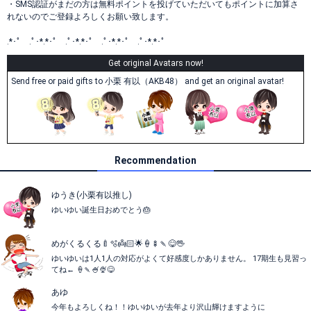
・SMS認証がまだの方は無料ポイントを投げていただいてもポイントに加算さ
れないのでご登録よろしくお願い致します。
.*･ﾟ .ﾟ･*.*･ﾟ .ﾟ･*.*･ﾟ .ﾟ･*.*･ﾟ .ﾟ･*.*･ﾟ
Get original Avatars now!
Send free or paid gifts to 小栗 有以（AKB48） and get an original avatar!
Recommendation
ゆうき(小栗有以推し)
ゆいゆい誕生日おめでとう🎂
めがくるくる🍼🫧👼🏻🌟🍦🍢🍡😋🖖
ゆいゆいは1人1人の対応がよくて好感度しかありません。 17期生も見習っ
てね← 🍦🍡🍧🍨😋
あゆ
今年もよろしくね！！ゆいゆいが去年より沢山輝けますように