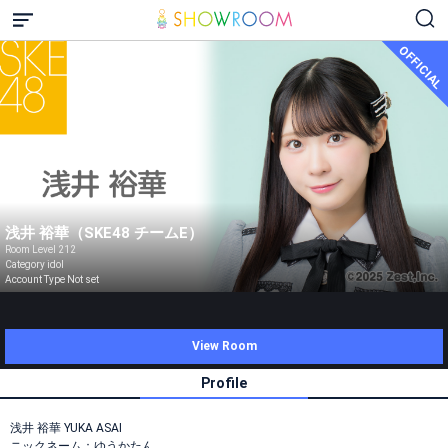
OFFICIAL
浅井 裕華（SKE48 チームE）
Room Level 212
Category idol
Account Type Not set
View Room
Profile
浅井 裕華 YUKA ASAI
ニックネーム：ゆうかたん