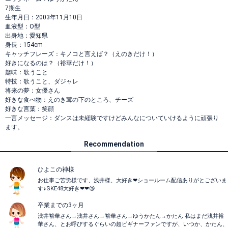
7期生
生年月日：2003年11月10日
血液型：O型
出身地：愛知県
身長：154cm
キャッチフレーズ：キノコと言えば？（えのきだけ！）
好きになるのは？（裕華だけ！）
趣味：歌うこと
特技：歌うこと、ダジャレ
将来の夢：女優さん
好きな食べ物：えのき茸の下のところ、チーズ
好きな言葉：笑顔
一言メッセージ：ダンスは未経験ですけどみんなについていけるように頑張り
ます。
Recommendation
ひよこの神様
お仕事ご苦労様です、浅井様、大好き❤ショールーム配信ありがとございま
す♪SKE48大好き❤❤😘
卒業までの3ヶ月
浅井裕華さん→浅井さん→裕華さん→ゆうかたん→かたん 私はまだ浅井裕
華さん、とお呼びするぐらいの超ビギナーファンですが、いつか、かたん、