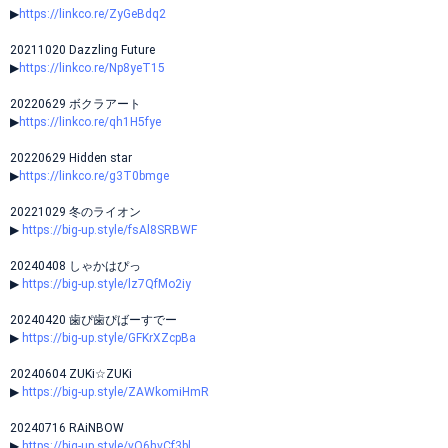
▶
https://linkco.re/ZyGeBdq2
20211020 Dazzling Future
▶
https://linkco.re/Np8yeT15
20220629 ボクラアート
▶
https://linkco.re/qh1H5fye
20220629 Hidden star
▶
https://linkco.re/g3T0bmge
20221029 冬のライオン
▶
https://big-up.style/fsAl8SRBWF
20240408 しゃかはぴっ
▶︎
https://big-up.style/lz7QfMo2iy
20240420 歯ぴ歯ぴばーすでー
▶︎
https://big-up.style/GFKrXZcpBa
20240604 ZUKi☆ZUKi
▶
https://big-up.style/ZAWkomiHmR
20240716 RAiNBOW
▶
https://big-up.style/vO6hvCf3bl