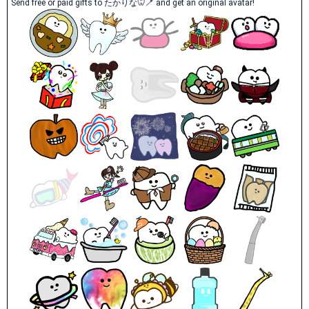
Send free or paid gifts to たかりな🦷🪥 and get an original avatar!