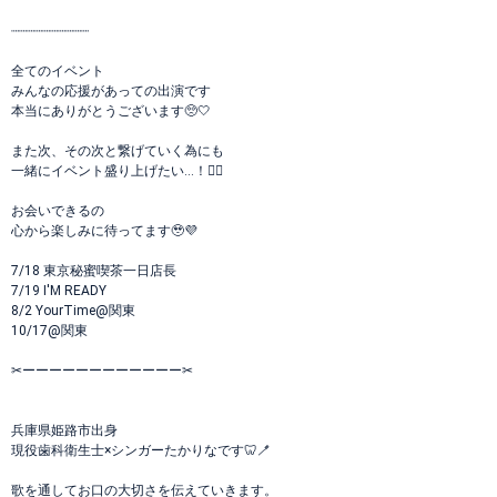
┈┈┈┈┈┈┈┈┈┈
全てのイベント
みんなの応援があっての出演です
本当にありがとうございます🥺🤍
また次、その次と繋げていく為にも
一緒にイベント盛り上げたい…！❤️‍🔥
お会いできるの
心から楽しみに待ってます🥹💜
7/18 東京秘蜜喫茶一日店長
7/19 I'M READY
8/2 YourTime@関東
10/17@関東
✂ーーーーーーーーーーーー✂
兵庫県姫路市出身
現役歯科衛生士×シンガーたかりなです🦷🪥
歌を通してお口の大切さを伝えていきます。