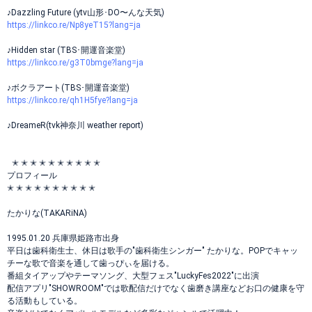
♪Dazzling Future (ytv山形･DO〜んな天気)
https://linkco.re/Np8yeT15?lang=ja
♪Hidden star (TBS･開運音楽堂)
https://linkco.re/g3T0bmge?lang=ja
♪ボクラアート(TBS･開運音楽堂)
https://linkco.re/qh1H5fye?lang=ja
♪DreameR(tvk神奈川 weather report)
✭ ✭ ✭ ✭ ✭ ✭ ✭ ✭ ✭ ✭
プロフィール
✭ ✭ ✭ ✭ ✭ ✭ ✭ ✭ ✭ ✭
たかりな(TAKARiNA)
1995.01.20 兵庫県姫路市出身
平日は歯科衛生士、休日は歌手の"歯科衛生シンガー" たかりな。POPでキャッ
チーな歌で音楽を通して歯っぴぃを届ける。
番組タイアップやテーマソング、大型フェス"LuckyFes2022"に出演
配信アプリ"SHOWROOM"では歌配信だけでなく歯磨き講座などお口の健康を守
る活動もしている。