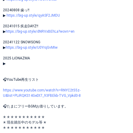
20240808 歯っ‼︎
▶︎
https://big-up.style/qyASF2JMDU
20241015 疾走DAYZ!!
▶︎
https://big-up.style/dNRVxBEhLa?wovn=en
20241122 SNOWSONG
▶
https://big-up.style/U0YrqGvMIw
2025 LiONAZMA
▶
🎧YouTube再生リスト
https://www.youtube.com/watch?v=RNYC2t55z-
U&list=PLiRQKS14GeDt7_93FBEkb-TVG_Vpkd0-8
🎧たまにフリーBGMお借りしています。
✭ ✭ ✭ ✭ ✭ ✭ ✭ ✭ ✭ ✭ ✭
✭ 現在就任中のモデル等 ✭
✭ ✭ ✭ ✭ ✭ ✭ ✭ ✭ ✭ ✭ ✭