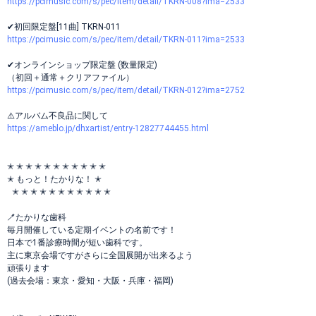
https://pcimusic.com/s/pec/item/detail/TKRN-008?ima=2533
✔︎︎︎︎初回限定盤[11曲] TKRN-011
https://pcimusic.com/s/pec/item/detail/TKRN-011?ima=2533
✔︎︎︎︎オンラインショップ限定盤 (数量限定)
（初回＋通常＋クリアファイル）
https://pcimusic.com/s/pec/item/detail/TKRN-012?ima=2752
⚠️アルバム不良品に関して
https://ameblo.jp/dhxartist/entry-12827744455.html
✭ ✭ ✭ ✭ ✭ ✭ ✭ ✭ ✭ ✭ ✭
✭ もっと！たかりな！ ✭
✭ ✭ ✭ ✭ ✭ ✭ ✭ ✭ ✭ ✭ ✭
🪥たかりな歯科
毎月開催している定期イベントの名前です！
日本で1番診療時間が短い歯科です。
主に東京会場ですがさらに全国展開が出来るよう
頑張ります
(過去会場：東京・愛知・大阪・兵庫・福岡)