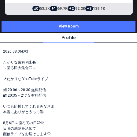
±0
53.2K
+1
69.7K
+2
92.2K
+3
139.1K
View Room
Profile
2026.08.06(木)
たかりな歯科 vol.46
～歯ろ民大集合♡～
📍たかりな YouTubeライブ
🆓 20:06～20:30 無料配信
🔐 20:35～21:15 有料配信
いつも応援してくれるみなさま
本当にありがとうっっ🥰
8月6日＝歯ろ民の日🦷🩵
日頃の感謝を込めて
配信ライブをお届けします♡