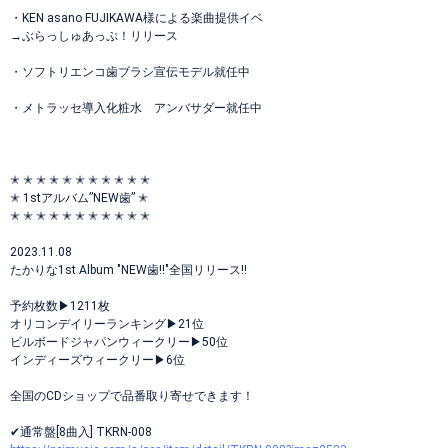
・KEN asano FUJIKAWA様による楽曲提供イベ
→ぶらっしゅあっぷ！リリース
・ソフトリエンコ歯ブラシ宣伝モデル就任中
・メトラッセ導入化粧水 アンバサダー就任中
✭ ✭ ✭ ✭ ✭ ✭ ✭ ✭ ✭ ✭ ✭
✭ 1stアルバム”NEW歯” ✭
✭ ✭ ✭ ✭ ✭ ✭ ✭ ✭ ✭ ✭ ✭
2023.11.08
たかりな1st Album "NEW歯!!"全国リリース‼️
予約枚数▶1211枚
オリコンデイリーランキング▶21位
ビルボードジャパンウィークリー▶50位
インディーズウィークリー▶6位
全国のCDショップで品番取り寄せできます！
✔︎︎︎︎通常盤[8曲入] TKRN-008