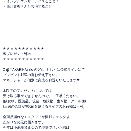
・インフルエンサー、バズること！
・西川貴教さんと共演すること
✭ ✭ ✭ ✭ ✭ ✭ ✭ ✭ ✭ ✭ ✭
🎁プレゼント郵送
✭ ✭ ✭ ✭ ✭ ✭ ✭ ✭ ✭ ✭ ✭
X @TAKARINAinfo のDM、もしくは公式ラインにて
プレゼント郵送の旨お伝え下さい。
マネージャーが個別に宛先をお送りいたします❤︎
⚠️以下のプレゼントについては
受け取る事ができませんので、ご了承ください。
(飲食物、医薬品、現金、危険物、生き物、クール便)
(三辺の合計が90cmを越えるサイズのお荷物は不可)
全商品漏れなくスタッフが開封チェック後
たかりなの元に届きます。
今年は小麦粉禁止なので現場で頂いた際は