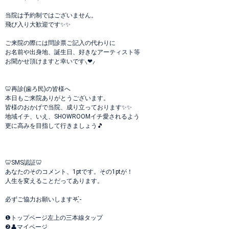
当院は予約制ではございません。
飛び入り大歓迎です✨✨
ご来院の際には問診票ご記入の代わりに
お名前や出身地、誕生日、好きなアーティスト等
お聞かせ頂けますと幸いです⸜❤︎⸝‍
🦷再診(歯ろ民)の皆様へ
本日もご来院ありがとうございます。
皆様のおかげで当院、成り立っております✨️✨️
地域イチ、いえ、SHOWROOMイチ愛されるよう
更に高みを目指して行きましょう🎵
🦷SMS認証🦷
あなたのそのコメント、1ptです。その1ptが！
人生を変えることだってあります。
必ずご協力お願いします‎𖤐 ̖́-‬
❶トップページ左上の三本線タップ
❷👤マイページ