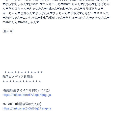
❤︎からす丸しゃん❤︎おSachi ❤︎コレキヨっち❤︎mamiちゃん‪‪❤︎‬たちゅ‪‪❤︎‬おはげちゃ
ん❤︎ Mピロちゃん‪‪❤︎‬きゃなみん‪‪❤︎‬halたん‪‪❤︎‬Yuki‪‪❤︎‬のりたん‪‪❤︎‬うりぼあちょ‪‪❤︎‬
みーちゃん‪‪❤︎‬とおるん‪‪❤︎‬ぽっぽたん‪‪❤︎‬ひぃちゃん‪‪❤︎‬ラボ兄‪‪❤︎‬ともぴー‪‪❤︎‬ススム虫‪‪
❤︎‬みかちゃん‪‪❤︎‬ニンちゃん‪‪❤︎‬G.G.TAKAしゃん‪‪❤︎‬たちゅ‪‪❤︎‬つかさん‪‪❤︎‬きゃなみん‪‪❤︎‬
maronたん‪‪❤︎‬Roseしゃん❤︎
(順不同)
✭ ✭ ✭ ✭ ✭ ✭ ✭ ✭ ✭ ✭ ✭ ✭
配信＆メディア起用曲
✭ ✭ ✭ ✭ ✭ ✭ ✭ ✭ ✭ ✭ ✭ ✭
♪輪廻転生 (ｴﾚｸﾄﾛﾆｯｸ日本ﾁｬｰﾄ12位)
https://linkco.re/mrEAExgp?lang=ja
♪START (山陽放送ゆたんぽ)
https://linkco.re/ZyGeBdq2?lang=ja