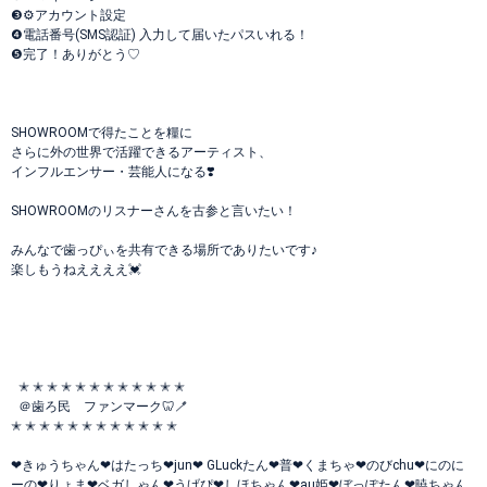
❸⚙️アカウント設定
❹電話番号(SMS認証) 入力して届いたパスいれる！
❺完了！ありがとう♡
SHOWROOMで得たことを糧に
さらに外の世界で活躍できるアーティスト、
インフルエンサー・芸能人になる❣️
SHOWROOMのリスナーさんを古参と言いたい！
みんなで歯っぴぃを共有できる場所でありたいです♪
楽しもうねええええ💓
✭ ✭ ✭ ✭ ✭ ✭ ✭ ✭ ✭ ✭ ✭ ✭
＠歯ろ民 ファンマーク🦷🪥
✭ ✭ ✭ ✭ ✭ ✭ ✭ ✭ ✭ ✭ ✭ ✭
❤︎きゅうちゃん❤︎はたっち❤︎jun❤︎ GLuckたん❤︎普❤︎くまちゃ❤︎のびchu❤︎にのに
ーの❤︎りょま❤︎ベガしゃん❤︎うげぴ❤︎しほちゃん❤︎au姫❤︎ぼっぽたん❤︎暁ちゃん