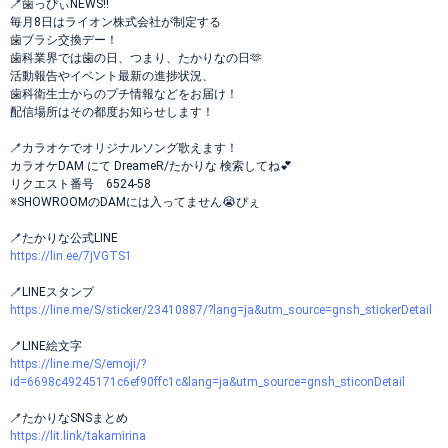
🪥歯っぴぃNEWS!!
毎月8日はライオン株式会社が制定する
歯ブラシ交換デー！
歯科業界では歯の日、つまり、たかりなの日🫶
活動報告やイベント最新の進捗状況、
歯科衛生士からのプチ情報などをお届け！
配信場所はその都度お知らせします！
🪥カラオケでオリジナルソング歌えます！
カラオケDAM にて DreameR/たかりな 検索してね💕︎
リクエスト番号 6524-58
※SHOWROOMのDAMには入ってません😭ぴぇ
🪥たかりな公式LINE
https://lin.ee/7jVGTS1
🪥LINEスタンプ
https://line.me/S/sticker/23410887/?lang=ja&utm_source=gnsh_stickerDetail
🪥LINE絵文字
https://line.me/S/emoji/?
id=6698c49245171c6ef90ffc1c&lang=ja&utm_source=gnsh_sticonDetail
🪥たかりなSNSまとめ
https://lit.link/takamirina