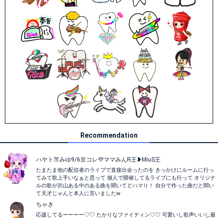
Recommendation
ハヤト🍑みゆ9/6京コレ💜‪‪ママみんR王❥MiuS王
たまたま他の配信者のライブで直接出会ったのを きっかけにルームに行っ
てみて歌上手いなぁと思って 個人で開催してるライブにも行って オリジナ
ルの歌が沢山ある中のある曲を聞いてどハマり！ 自分で作った曲だと聞い
て天才じゃんと本人に言いましたw
ちゃき
応援してるーーーー♡♡ たかりなファイティン♡♡ 可愛いし歌声いいし最