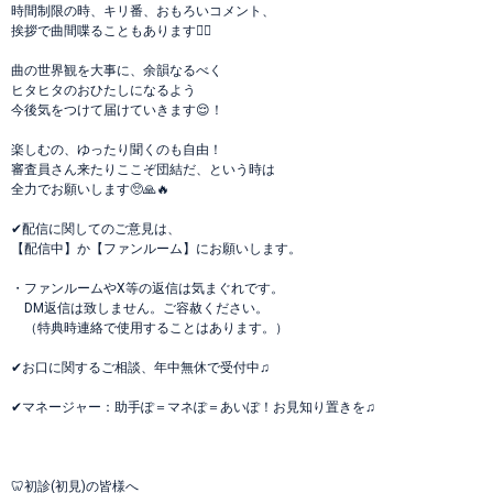
時間制限の時、キリ番、おもろいコメント、
挨拶で曲間喋ることもあります🙆‍♀️
曲の世界観を大事に、余韻なるべく
ヒタヒタのおひたしになるよう
今後気をつけて届けていきます😌！
楽しむの、ゆったり聞くのも自由！
審査員さん来たりここぞ団結だ、という時は
全力でお願いします🥺🙏🔥
✔︎︎︎︎配信に関してのご意見は、
【配信中】か【ファンルーム】にお願いします。
・ファンルームやX等の返信は気まぐれです。
DM返信は致しません。ご容赦ください。
（特典時連絡で使用することはあります。）
✔︎︎︎︎お口に関するご相談、年中無休で受付中♫
✔︎︎︎︎マネージャー：助手ぽ＝マネぽ＝あいぽ！お見知り置きを♫
🦷初診(初見)の皆様へ