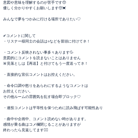
意図や意味を理解するのが苦手です🥺
優しく分かりやすくお願いします🥺💓
みんなで夢をつかみに行ける場所でありたい♡
✔︎︎︎︎コメントに関して
・リスナー様同士の会話は○などを冒頭に付けてネ！
・コメント反映されない事多々あります💦
意図的にコメントを読まないことはありません
🚨見落としは【再送】と付けてもう一度送ってネ！
・直接的な宣伝コメントはお控えください。
・命令口調や怒りをあらわにするようなコメントは
お控えください。
その他ルームの雰囲気を乱す場合即ブロック♡
・連投コメントは平等性を保つために読み飛ばす可能性あり
・曲中や企画中、コメント読めない時があります。
感情が乗る曲はコメ欄閉じることがありますが
終わったら見返してます🙆‍♀️