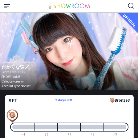
OFFICIAL
たかりな🦷🪥
Room Level 2312
SHOW rank B
Category creator
Account Type Not set
0 PT
2 days
left
Bronze3
-1
±0
+1
+2
+3