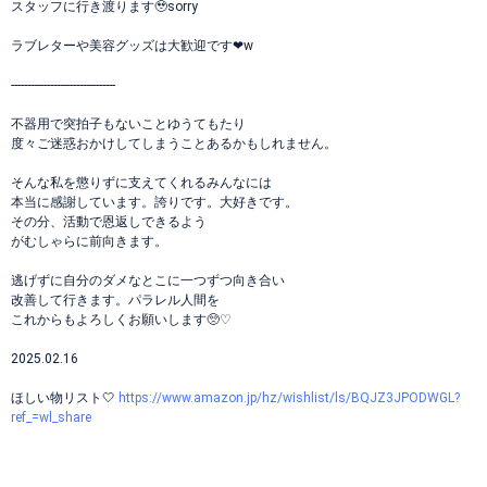
スタッフに行き渡ります🥹sorry
ラブレターや美容グッズは大歓迎です❤︎w
--------------------------------
不器用で突拍子もないことゆうてもたり
度々ご迷惑おかけしてしまうことあるかもしれません。
そんな私を懲りずに支えてくれるみんなには
本当に感謝しています。誇りです。大好きです。
その分、活動で恩返しできるよう
がむしゃらに前向きます。
逃げずに自分のダメなとこに一つずつ向き合い
改善して行きます。パラレル人間を
これからもよろしくお願いします🥺♡
2025.02.16
ほしい物リスト🤍
https://www.amazon.jp/hz/wishlist/ls/BQJZ3JPODWGL?
ref_=wl_share