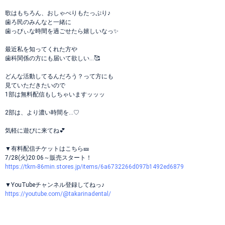
歌はもちろん、おしゃべりもたっぷり♪
歯ろ民のみんなと一緒に
歯っぴぃな時間を過ごせたら嬉しいなっ✨
最近私を知ってくれた方や
歯科関係の方にも届いて欲しい…🥰
どんな活動してるんだろう？って方にも
見ていただきたいので
1部は無料配信もしちゃいますッッッ
2部は、より濃い時間を…♡
気軽に遊びに来てね💕
▼有料配信チケットはこちら🎫
7/28(火)20:06～販売スタート！
https://tkrn-86min.stores.jp/items/6a6732266d097b1492ed6879
▼YouTubeチャンネル登録してねっ♪
https://youtube.com/@takarinadental/