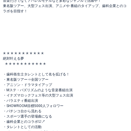
音楽だけでなくアパレルモデルなど多彩なジャンルで活躍中！
東名阪ツアー、大型フェス出演、アニメや 番組のタイアップ、歯科企業とのコ
ラボを目指す！
✭ ✭ ✭ ✭ ✭ ✭ ✭ ✭ ✭ ✭ ✭
絶対叶える夢
✭ ✭ ✭ ✭ ✭ ✭ ✭ ✭ ✭ ✭ ✭
・歯科衛生士タレントとして名を拡げる！
・東名阪ツアー⇒全国ツアー
・アニソン・ドラマタイアップ
・Mステ・バズリズムのような音楽番組出演
・イナズマロックフェス等の大型フェス出演
・バラエティ番組出演
・SHOWROOM目標5000人フォロワー
・パチンコ台から流れる
・スポーツ選手の登場曲になる
・歯科企業とのコラボ🦷🪥
・タレントとしての活動