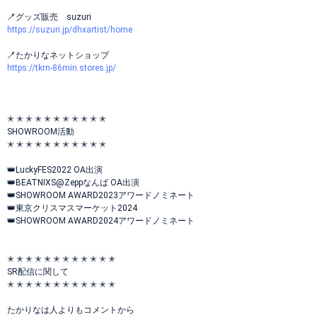
🪥グッズ販売 suzuri
https://suzuri.jp/dhxartist/home
🪥たかりなネットショップ
https://tkrn-86min.stores.jp/
✭ ✭ ✭ ✭ ✭ ✭ ✭ ✭ ✭ ✭ ✭
SHOWROOM活動
✭ ✭ ✭ ✭ ✭ ✭ ✭ ✭ ✭ ✭ ✭
👑LuckyFES2022 OA出演
👑BEATNIXS@Zeppなんば OA出演
👑SHOWROOM AWARD2023アワードノミネート
👑東京クリスマスマーケット2024
👑SHOWROOM AWARD2024アワードノミネート
✭ ✭ ✭ ✭ ✭ ✭ ✭ ✭ ✭ ✭ ✭ ✭
SR配信に関して
✭ ✭ ✭ ✭ ✭ ✭ ✭ ✭ ✭ ✭ ✭ ✭
たかりなは人よりもコメントから