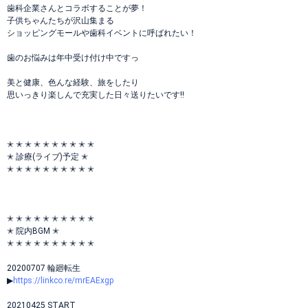
歯科企業さんとコラボすることが夢！
子供ちゃんたちが沢山集まる
ショッピングモールや歯科イベントに呼ばれたい！
歯のお悩みは年中受け付け中ですっ
美と健康、色んな経験、旅をしたり
思いっきり楽しんで充実した日々送りたいです!!
✭ ✭ ✭ ✭ ✭ ✭ ✭ ✭ ✭ ✭
✭ 診療(ライブ)予定 ✭
✭ ✭ ✭ ✭ ✭ ✭ ✭ ✭ ✭ ✭
✭ ✭ ✭ ✭ ✭ ✭ ✭ ✭ ✭ ✭
✭ 院内BGM ✭
✭ ✭ ✭ ✭ ✭ ✭ ✭ ✭ ✭ ✭
20200707 輪廻転生
▶
https://linkco.re/mrEAExgp
20210425 START