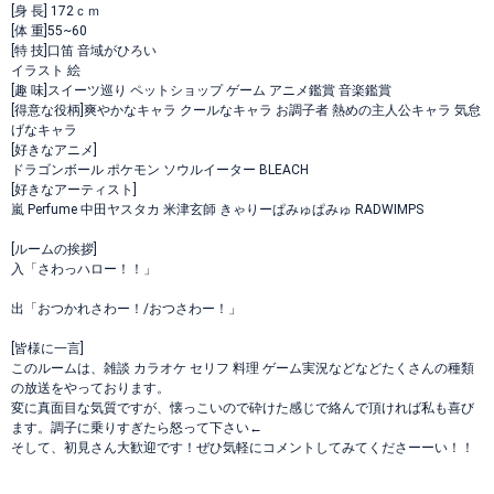
[身 長] 172ｃｍ
[体 重]55~60
[特 技]口笛 音域がひろい
イラスト 絵
[趣 味]スイーツ巡り ペットショップ ゲーム アニメ鑑賞 音楽鑑賞
[得意な役柄]爽やかなキャラ クールなキャラ お調子者 熱めの主人公キャラ 気怠
げなキャラ
[好きなアニメ]
ドラゴンボール ポケモン ソウルイーター BLEACH
[好きなアーティスト]
嵐 Perfume 中田ヤスタカ 米津玄師 きゃりーぱみゅぱみゅ RADWIMPS
[ルームの挨拶]
入「さわっハロー！！」
出「おつかれさわー！/おつさわー！」
[皆様に一言]
このルームは、雑談 カラオケ セリフ 料理 ゲーム実況などなどたくさんの種類
の放送をやっております。
変に真面目な気質ですが、懐っこいので砕けた感じで絡んで頂ければ私も喜び
ます。調子に乗りすぎたら怒って下さい←
そして、初見さん大歓迎です！ぜひ気軽にコメントしてみてくださーーい！！