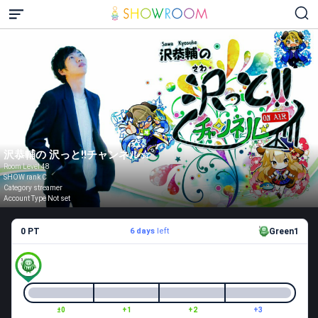
沢恭輔の 沢っと!!チャンネル☆
Room Level 48
SHOW rank C
Category streamer
Account Type Not set
0 PT
6 days
left
Green1
±0
+1
+2
+3