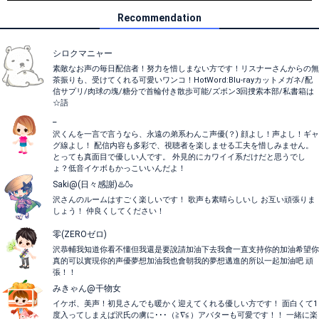
Recommendation
シロクマニャー
素敵なお声の毎日配信者！努力を惜しまない方です！リスナーさんからの無
茶振りも、受けてくれる可愛いワンコ！HotWord:Blu-rayカットメガネ/配
信サプリ/肉球の塊/糖分で首輪付き散歩可能/ズボン3回捜索本部/私書箱は
☆語
_
沢くんを一言で言うなら、永遠の弟系わんこ声優(？) 顔よし！声よし！ギャ
グ線よし！ 配信内容も多彩で、視聴者を楽しませる工夫を惜しみません。
とっても真面目で優しい人です。 外見的にカワイイ系だけだと思うでし
ょ？低音イケボもかっこいいんだよ！
Saki@(日々感謝)♨️🍶
沢さんのルームはすごく楽しいです！ 歌声も素晴らしいし お互い頑張りま
しょう！ 仲良くしてください！
零(ZEROゼロ)
沢恭輔我知道你看不懂但我還是要說請加油下去我會一直支持你的加油希望你
真的可以實現你的声優夢想加油我也會朝我的夢想邁進的所以一起加油吧 頑
張！！
みきゃん@干物女
イケボ、美声！初見さんでも暖かく迎えてくれる優しい方です！ 面白くて1
度入ってしまえば沢氏の虜に･･･（≧∇≦）アバターも可愛です！！ 一緒に楽