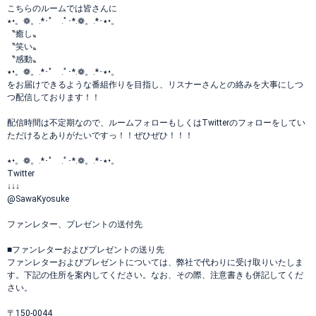
こちらのルームでは皆さんに
٭•。❁。.*･ﾟ .ﾟ･*.❁。.*･٭•。
〝癒し〟
〝笑い〟
〝感動〟
٭•。❁。.*･ﾟ .ﾟ･*.❁。.*･٭•。
をお届けできるような番組作りを目指し、リスナーさんとの絡みを大事にしつ
つ配信しております！！
配信時間は不定期なので、ルームフォローもしくはTwitterのフォローをしてい
ただけるとありがたいですっ！！ぜひぜひ！！！
٭•。❁。.*･ﾟ .ﾟ･*.❁。.*･٭•。
Twitter
↓↓↓
@SawaKyosuke
ファンレター、プレゼントの送付先
■ファンレターおよびプレゼントの送り先
ファンレターおよびプレゼントについては、弊社で代わりに受け取りいたしま
す。下記の住所を案内してください。なお、その際、注意書きも併記してくだ
さい。
〒150-0044