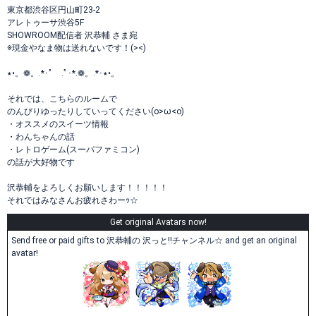
東京都渋谷区円山町23-2
アレトゥーサ渋谷5F
SHOWROOM配信者 沢恭輔 さま宛
※現金やなま物は送れないです！(><)
٭•。❁。.*･ﾟ .ﾟ･*.❁。.*･٭•。
それでは、こちらのルームで
のんびりゆったりしていってください(o>ω<o)
・オススメのスイーツ情報
・わんちゃんの話
・レトロゲーム(スーパファミコン)
の話が大好物です
沢恭輔をよろしくお願いします！！！！！
それではみなさんお疲れさわーｯ☆
Get original Avatars now!
Send free or paid gifts to 沢恭輔の 沢っと!!チャンネル☆ and get an original
avatar!