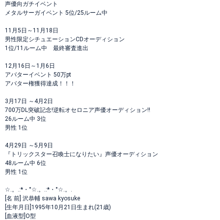
声優向ガチイベント
メタルサーガイベント 5位/25ルーム中
11月5日～11月18日
男性限定シチュエーションCDオーディション
1位/11ルーム中 最終審査進出
12月16日～1月6日
アバターイベント 50万pt
アバター権獲得達成！！！
3月17日 ～4月2日
700万DL突破記念!逆転オセロニア声優オーディション!!
26ルーム中 3位
男性 1位
4月29日 ～5月9日
『トリックスター召喚士になりたい』声優オーディション
48ルーム中 6位
男性 1位
☆.。.:*・°☆.。.:*・°☆.。.
[名 前] 沢恭輔 sawa kyosuke
[生年月日]1995年10月21日生まれ(21歳)
[血液型]O型