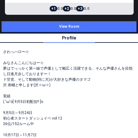
+1
0.0
+2
0.0
+3
0.0
View Room
Profile
さわっハロ〜☆
みなさんこんにちはー☆
夢はでっっかく第一線で声優として幅広く活躍できる、そんな声優さんを目指
し日進月歩しておりますー！
ド甘党、そして動物(特に犬)が大好きな声優のタマゴ
沢 恭輔と申します(沢ㆁωㆁ)
実績
( 'ω'o[ 9月5日初配信!! ]o
9月5日～9月24日
初心者スタートダッシュイベ vol.12
26位/152ルーム中
10月17日～11月7日