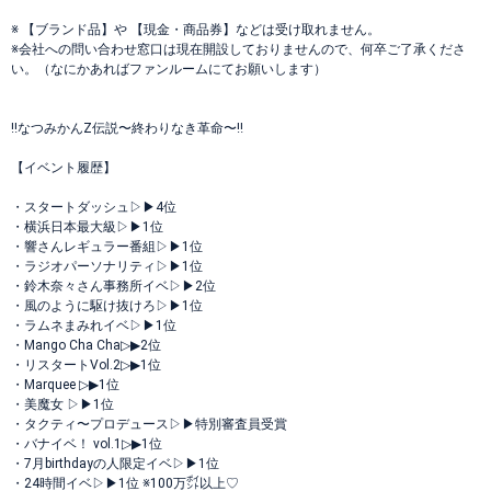
※ 【ブランド品】や 【現金・商品券】などは受け取れません。
※会社への問い合わせ窓口は現在開設しておりませんので、何卒ご了承くださ
い。（なにかあればファンルームにてお願いします）
‼️なつみかんZ伝説〜終わりなき革命〜‼️
【イベント履歴】
・スタートダッシュ▷▶︎4位
・横浜日本最大級▷▶︎1位
・響さんレギュラー番組▷▶︎1位
・ラジオパーソナリティ▷▶︎1位
・鈴木奈々さん事務所イベ▷▶︎2位
・風のように駆け抜けろ▷▶︎1位
・ラムネまみれイベ▷▶︎1位
・Mango Cha Cha▷▶︎2位
・リスタートVol.2▷▶︎1位
・Marquee ▷▶︎1位
・美魔女 ▷▶︎1位
・タクティ〜プロデュース▷▶︎特別審査員受賞
・バナイベ！ vol.1▷▶︎1位
・7月birthdayの人限定イベ▷▶︎1位
・24時間イベ▷▶︎1位 ※100万㌽以上♡