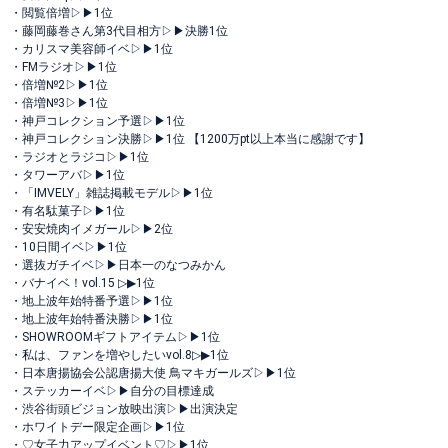
・閲覧倍増▷▶︎1位
・藤岡藤巻さん第3代目相方▷▶︎決勝1位
・カリスマ美容師イベ▷▶︎1位
・FMラジオ▷▶︎1位
・倍増№2▷▶︎1位
・倍増№3▷▶︎1位
・神戸コレクション予選▷▶︎1位
・神戸コレクション決勝▷▶︎1位 【1200万pt以上本当に感謝です】
・ラジオとラジコ▷▶︎1位
・タワーアバ▷▶︎1位
・「IMVELY」雑誌掲載モデル▷▶︎1位
・有名駄菓子▷▶︎1位
・安安焼肉イメガール▷▶︎2位
・10日間イベ▷▶︎1位
・選抜ガチイベ▷▶︎日本一のなつみかん
・バナイベ！vol.15 ▷▶︎1位
・地上波年始特番予選▷▶︎1位
・地上波年始特番決勝▷▶︎1位
・SHOWROOMギフトアイテム▷▶︎1位
・私は、ファンを増やしたいvol.8▷▶︎1位
・日本唐揚協会公認唐揚大使 鳥マキガールズ▷▶︎1位
・ステッカーイベ▷▶︎自分の目標達成
・渋谷街頭ビジョン放映出演▷▶︎出演決定
・ホワイトデー限定企画▷▶︎1位
・♡女子力アップイベント♡▷▶︎1位