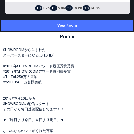
±0
2.7K
+1
6.8K
+2
15.6K
+3
24.8K
View Room
Profile
SHOWROOMから生まれた
スーパースターになる‼☄️‼️☄️‼️☄️
※2018年SHOWROOMアワード最優秀賞受賞
※2019年SHOWROOMアワード特別賞受賞
※TikTok250万人突破
※YouTube50万名様突破
2016年9月20日から
SHOWROOMの配信スタート
その日から毎日連続配信してます！！！
▼『昨日より今日。今日より明日』▼
なつみかんのママがくれた言葉。