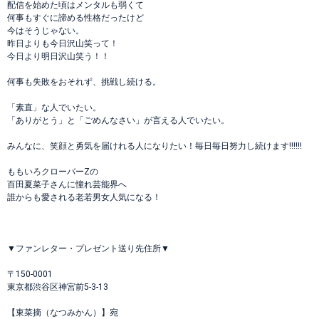
配信を始めた頃はメンタルも弱くて
何事もすぐに諦める性格だったけど
今はそうじゃない。
昨日よりも今日沢山笑って！
今日より明日沢山笑う！！
何事も失敗をおそれず、挑戦し続ける。
「素直」な人でいたい。
「ありがとう」と「ごめんなさい」が言える人でいたい。
みんなに、笑顔と勇気を届けれる人になりたい！毎日毎日努力し続けます‼️‼️‼️
ももいろクローバーZの
百田夏菜子さんに憧れ芸能界へ
誰からも愛される老若男女人気になる！
▼ファンレター・プレゼント送り先住所▼
〒150-0001
東京都渋谷区神宮前5-3-13
【東菜摘（なつみかん）】宛