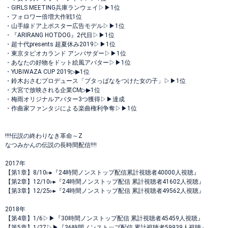
・GIRLS MEETING兵庫ランウェイ▷▶︎1位
・フォロワー倍増大作戦1位
・山手線ドア上ポスター広告モデル▷▶︎1位
・『ARIRANG HOTDOG』2代目▷▶︎1位
・超十代presents 超夏休み2019▷▶︎1位
・東京タピオカランド アンバサダー▷▶︎1位
・あなたの好物をドット絵風アバター▷▶︎1位
・YUBIWAZA CUP 2019▷▶︎1位
・鈴木おさむプロデュース「ブタっぱなをつけた女の子」▷▶︎1位
・大宮で放映される企業CM▷▶︎1位
・梅雨オリジナルアバター3つ獲得▷▶︎達成
・作曲家ファンタジによる楽曲権利争奪▷▶︎1位
‼️‼️伝説の終わりなき革命～Z
なつみかんの伝説の長時間配信‼️‼️
2017年
【第1章】8/10▹▸ 『24時間ノンストップ配信累計視聴者40000人視聴』
【第2章】12/10▹▸ 『24時間ノンストップ配信 累計視聴者41602人視聴』
【第3章】12/25▹▸ 『24時間ノンストップ配信 累計視聴者49562人視聴』
2018年
【第4章】1/6▷▶︎『30時間ノンストップ配信 累計視聴者45459人視聴』
【第5章】1/27▷▶︎『36時間ノンストップ配信 累計視聴者59939人視聴』