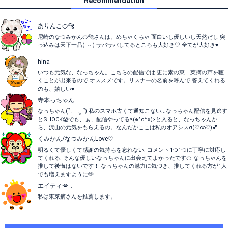
Recommendation
ありんこ🍊🐆
尼崎のなつみかん🍊🐆さんは、めちゃくちゃ 面白いし優しいし天然だし 突
っ込みは天下一品(˙𐃷˙) サバサバしてるところも大好き♡ 全てが大好き♥️
hina
いつも元気な、なっちゃん。こちらの配信では 更に素の東 菜摘の声を聴
くことが出来るので オススメです。リスナーの名前を呼んで 答えてくれる
のも、嬉しい♥
寺本っちゃん
なっちゃん(՞ . _ . ̥ ՞) 私のスマホ古くて通知こない...なっちゃん配信を見逃す
とSHOCK😱でも、ぁ、配信やってる٩(๑^o^๑)۶と入ると、なっちゃんか
ら、沢山の元気をもらえるの。なんだかここは私のオアシスσ(♡∞♡)💕
くみかん/なつみかんLove♡
明るくて優しくて感謝の気持ちを忘れない. コメント1つ1つに丁寧に対応し
てくれる. そんな優しいなっちゃんに出会えてよかったです🍊 なっちゃんを
推して後悔はないです！ なっちゃんの魅力に気づき、推してくれる方が1人
でも増えますように🫶
エイティ💋．
私は東菜摘さんを推薦します。