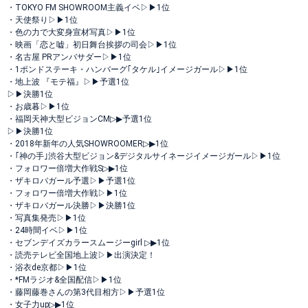
・TOKYO FM SHOWROOM主義イベ▷▶︎1位
・天使祭り▷▶︎1位
・色の力で大変身宣材写真▷▶︎1位
・映画「恋と嘘」初日舞台挨拶の司会▷▶︎1位
・名古屋 PRアンバサダー▷▶︎1位
・1ポンドステーキ・ハンバーグ｢タケル｣イメージガール▷▶︎1位
・地上波 『モテ福』▷▶︎予選1位
▷▶︎決勝1位
・お歳暮▷▶︎1位
・福岡天神大型ビジョンCM▷▶︎予選1位
▷▶︎決勝1位
・2018年新年の人気SHOWROOMER▷▶︎1位
・｢神の手｣渋谷大型ビジョン&デジタルサイネージイメージガール▷▶︎1位
・フォロワー倍増大作戦S▷▶︎1位
・ザキロバガール予選▷▶︎予選1位
・フォロワー倍増大作戦▷▶︎1位
・ザキロバガール決勝▷▶︎決勝1位
・写真集発売▷▶︎1位
・24時間イベ▷▶︎1位
・セブンデイズカラースムージーgirl ▷▶︎1位
・読売テレビ全国地上波▷▶︎出演決定！
・浴衣de京都▷▶︎1位
・*FMラジオ&全国配信▷▶︎1位
・藤岡藤巻さんの第3代目相方▷▶︎予選1位
・女子力up▷▶︎1位