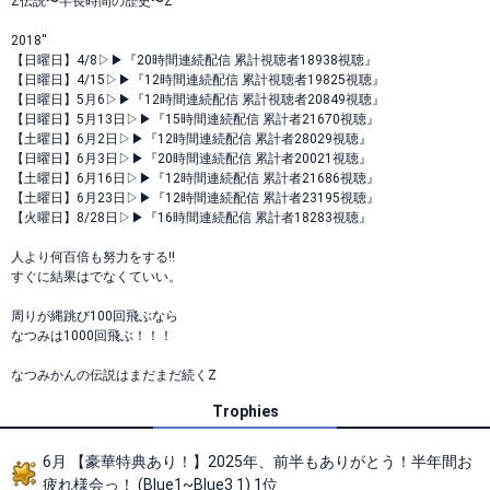
Z伝説〜半長時間の歴史〜Z
2018''
【日曜日】4/8▷▶︎『20時間連続配信 累計視聴者18938視聴』
【日曜日】4/15▷▶︎『12時間連続配信 累計視聴者19825視聴』
【日曜日】5月6▷▶︎『12時間連続配信 累計視聴者20849視聴』
【日曜日】5月13日▷▶︎『15時間連続配信 累計者21670視聴』
【土曜日】6月2日▷▶︎『12時間連続配信 累計者28029視聴』
【日曜日】6月3日▷▶︎『20時間連続配信 累計者20021視聴』
【土曜日】6月16日▷▶︎『12時間連続配信 累計者21686視聴』
【土曜日】6月23日▷▶︎『12時間連続配信 累計者23195視聴』
【火曜日】8/28日▷▶︎『16時間連続配信 累計者18283視聴』
人より何百倍も努力をする‼️
すぐに結果はでなくていい。
周りが縄跳び100回飛ぶなら
なつみは1000回飛ぶ！！！
なつみかんの伝説はまだまだ続くZ
Trophies
6月 【豪華特典あり！】2025年、前半もありがとう！半年間お
疲れ様会っ！ (Blue1~Blue3 1) 1位