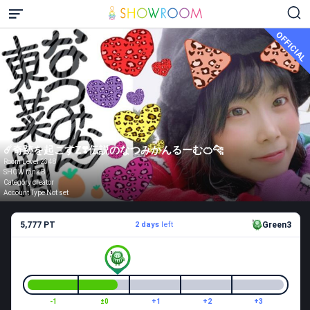
OFFICIAL
☄️奇跡を起こすZ❣️伝説のなつみかんるーむ🍊🐆
Room Level 2348
SHOW rank B
Category creator
Account Type Not set
5,777 PT
2 days
left
Green3
-1
±0
+1
+2
+3