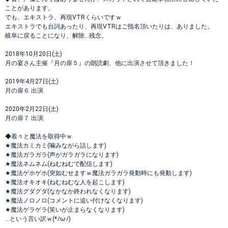
ことがあります。
でも、エキストラ、再現VTRくらいですｗ
エキストラでも台詞あったり、再現VTRはご指名頂いたりは、ありました。
岐阜に戻ることになり、解除…残念。
2018年10月20日(土)
月の宴さん主催『月の扉５』の朗読劇、他に出演させて頂きました！
2019年4月27日(土)
月の扉６ 出演
2020年2月22日(土)
月の扉７ 出演
◆着々と魔法を取得中ｗ
★魔法カミカミ(噛みながら話します)
★魔法ガラガラ(声がガラガラになります)
★魔法ネムネム(ねむねむで配信します)
★魔法ゲホゲホ(突如むせますｗ魔法ガラガラ発動時にも発動します)
★魔法オキオキ(ねむねむな人を起こします)
★魔法グダグダ(なかなか終われなくなります)
★魔法ノロノロ(コメントに追い付けなくなります)
★魔法ゲラゲラ(笑いが止まらなくなります)
…という言い訳ｗ(*ﾉωﾉ)