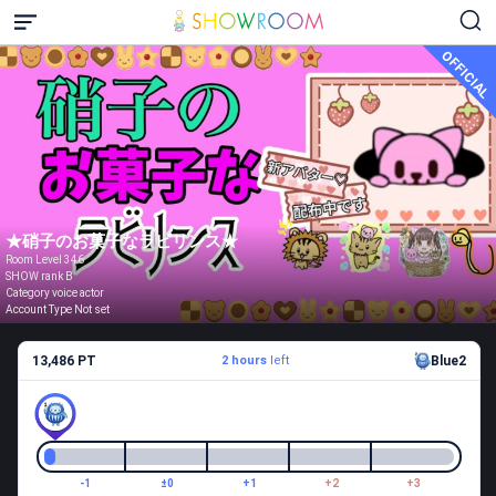
OFFICIAL
★硝子のお菓子なラビリンス★
Room Level 346
SHOW rank B
Category voice actor
Account Type Not set
13,486 PT
2 hours
left
Blue2
-1
±0
+1
+2
+3