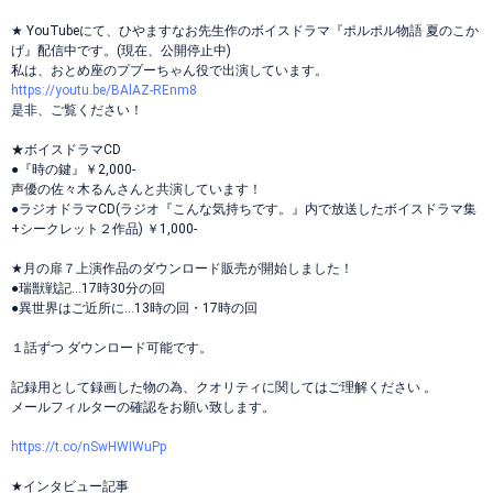
★ YouTubeにて、ひやますなお先生作のボイスドラマ『ポルポル物語 夏のこか
げ』配信中です。(現在、公開停止中)
私は、おとめ座のププーちゃん役で出演しています。
https://youtu.be/BAlAZ-REnm8
是非、ご覧ください！
★ボイスドラマCD
●『時の鍵』￥2,000-
声優の佐々木るんさんと共演しています！
●ラジオドラマCD(ラジオ『こんな気持ちです。』内で放送したボイスドラマ集
+シークレット２作品) ￥1,000-
★月の扉７上演作品のダウンロード販売が開始しました！
●瑞獣戦記…17時30分の回
●異世界はご近所に…13時の回・17時の回
１話ずつ ダウンロード可能です。
️記録用として録画した物の為、クオリティに関してはご理解ください ️。
メールフィルターの確認をお願い致します。
https://t.co/nSwHWIWuPp
★インタビュー記事