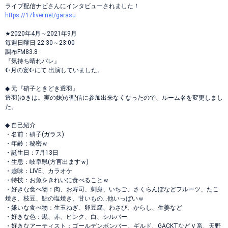
ライブ配信ナビさんにインタビューされました！
https://17liver.net/garasu
★2020年4月～2021年9月
毎週日曜日 22:30～23:00
調布FM83.8
『気持ち晴れバレ』
☪月の宴☪にて 出演していました。
◆ 元『硝子ときどき透羽』
透羽(ゆきは。実の妹)が配信に参加出来なくなったので、ルーム名を変更しまし
た。
◆ 自己紹介
・名前：硝子(ガラス)
・年齢：秘密ｗ
・誕生日：7月13日
・生息：岐阜県(方言出ますｗ)
・趣味：LIVE、カラオケ
・特技：お魚をきれいに食べることｗ
・好きな食べ物：肉、お寿司、刺身、いちご、さくらんぼなどフルーツ、たこ
焼き、枝豆、鮎の塩焼き、甘いもの…他いっぱいｗ
・嫌いな食べ物：生玉ねぎ、卵豆腐、わさび、からし、生姜など
・好きな色：黒、赤、ピンク、白、シルバー
・好きなアーティスト：ゴールデンボンバー、ギルド、GACKTなどＶ系、天野