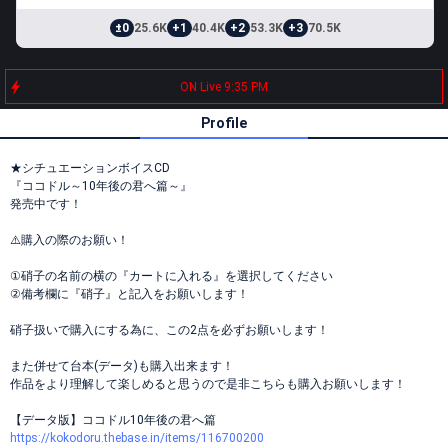
±0
25.6K
+1
40.4K
+2
53.3K
+3
70.5K
ON Live 9:35 PM
Profile
★シチュエーションボイスCD
『ココドル～10年後の君へ篇～』
発売中です！
⚠️購入の際のお願い！
①硝子の名前の横の『カートに入れる』を選択してください
②備考欄に『硝子』と記入をお願いします！
硝子扱いで購入にする為に、この2点を必ずお願いします！
また併せて台本(データ)も購入出来ます！
作品をより理解して楽しめると思うので是非こちらも購入お願いします！
【データ版】ココドル10年後の君へ篇
https://kokodoru.thebase.in/items/116700200