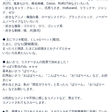
月(子)、鬼束ちひろ、椎名林檎、Cocco、RURUTIAなどいろいろ
・好きなキャラ：グル～ミ～、汎用うさぎ、mofusand、リラックマ、ジャッ
ク、ゼロ
・好きなアニメ：幽遊白書、ローゼンメイデン、ブラックジャック、ノーゲー
ムノーライフなどいろいろ
・好きな服装：ゴスロリ、ロリ、ゴシック系
・好きな動物：猫、犬(柴犬)
◆ 主にラジオ配信、くしゃ(パペット)配信。
たまに、ひなち(愛猫)配信。
まったりと雑談…たまにお絵描きとかクイズとかｗ
いろいろ出来たらいいな。
◆ あいさつ、リスナーさんの投票で決めました！
やっぱり割るのね…ｗｗｗ
基本あいさつ『ぱりーん』
応用あいさつ『おはぱりーん』『こんぱりーん』『おつぱりーん』など、お好
きにｗ
終わるときは、私が『閉店ガラカラ』と言ったら『ぱりーん』『おつぱりー
ん』などお願いします。
⚠️性的なコメントや不快に感じるコメントなど、禁止です。
コメントされてもスルーします。
◆ 昔、声優さんではありませんが、スカウトされて芸能事務所に在籍していた