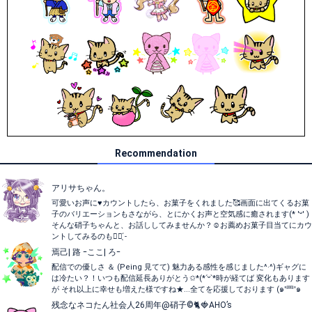
Recommendation
アリサちゃん。
可愛いお声に♥️カウントしたら、お菓子をくれました🥰画面に出てくるお菓
子のバリエーションもさながら、とにかくお声と空気感に癒されます(* 'ᵕ' )
そんな硝子ちゃんと、お話ししてみませんか？☺️お薦めお菓子目当てにカウ
ントしてみるのも👍🏻 ̖́-‬
焉己| 路 ｰここ| ろｰ
配信での優しさ ＆ (Peing 見てて) 魅力ある感性を感じました^·^)ギャグに
は冷たい？！いつも配信延長ありがとう✩*(*´ᵕ`*時が経てば 変化もあります
が それ以上に幸せも増えた様ですね★...全てを応援しております (๑'罒'๑
残念なネコたん社会人26周年@硝子©🐈🍓AHO’s