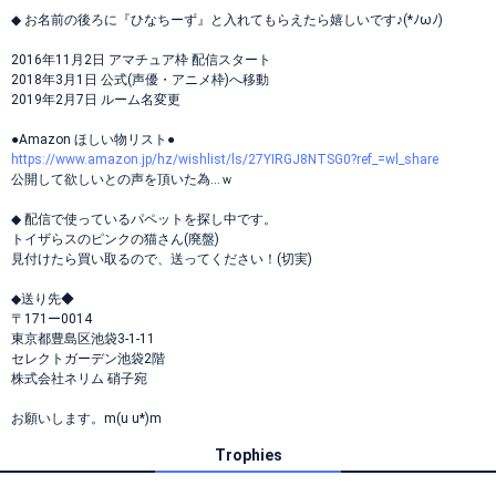
◆ お名前の後ろに『ひなちーず』と入れてもらえたら嬉しいです♪(*ﾉωﾉ)
2016年11月2日 アマチュア枠 配信スタート
2018年3月1日 公式(声優・アニメ枠)へ移動
2019年2月7日 ルーム名変更
●Amazon ほしい物リスト●
https://www.amazon.jp/hz/wishlist/ls/27YIRGJ8NTSG0?ref_=wl_share
公開して欲しいとの声を頂いた為…ｗ
◆ 配信で使っているパペットを探し中です。
トイザらスのピンクの猫さん(廃盤)
見付けたら買い取るので、送ってください！(切実)
◆送り先◆
〒171ー0014
東京都豊島区池袋3-1-11
セレクトガーデン池袋2階
株式会社ネリム 硝子宛
お願いします。m(u u*)m
Trophies