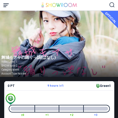
OFFICIAL
舞城モアサの踊りっ話(ぱなし)
Room Level 1
SHOW rank C
Category talent
Account Type Not set
0 PT
9 hours
left
Green1
±0
+1
+2
+3