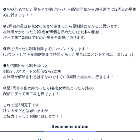
❹MAX貯めていた星を全て投げ切ったら(配信開始から30分以内に)2周目の星集
めに行きます！！
❺2周目の星は各色✖️95個まで溜まったら星制限にかかると思います。
星制限がかかったら(各色✖️95個を貯めたら)また私の配信に
戻って来て2周目で貯めた星を全部投げ切ります。
❻投げ切ったら制限解除までにカウントをします！
(カウントしても制限解除まで時間が余った場合はコメントでお話しましょう)
❼配信開始から30分経つと
例)22:00スタートの配信なら22:30
星制限が解除されるはずなのですぐに3周目の星集めに行きます！
❽星3周目を集め終わったら(各色✖️95集まったら)私の
配信に戻って来て星を投げます！
これで星3周完了です！
凄く大変だとは思いますが
ご協力よろしくお願い致します！！
Recommendation