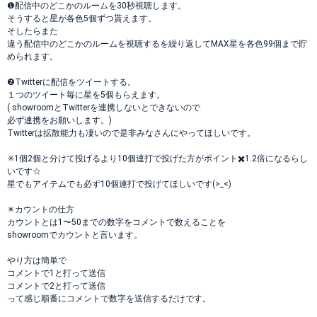
❶配信中のどこかのルームを30秒視聴します。
そうすると星が各色5個ずつ貰えます。
そしたらまた
違う配信中のどこかのルームを視聴するを繰り返してMAX星を各色99個まで貯
められます。
❷Twitterに配信をツイートする。
１つのツイート毎に星を5個もらえます。
( showroomとTwitterを連携しないとできないので
必ず連携をお願いします。)
Twitterは拡散能力も凄いので是非みなさんにやってほしいです。
✳️1個2個と分けて投げるより10個連打で投げた方がポイント✖️1.2倍になるらし
いです☆
星でもアイテムでも必ず10個連打で投げてほしいです(>_<)
✴️カウントの仕方
カウントとは1〜50までの数字をコメントで数えることを
showroomでカウントと言います。
やり方は簡単で
コメントで1と打って送信
コメントで2と打って送信
って感じ順番にコメントで数字を送信するだけです。