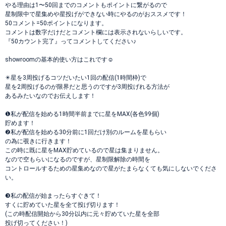
やる理由は1〜50回までのコメントもポイントに繋がるので
星制限中で星集めや星投げができない時にやるのがおススメです！
50コメント=50ポイントになります。
コメントは数字だけだとコメント欄には表示されないらしいです。
『50カウント完了』ってコメントしてください♪
showroomの基本的使い方はこれです☺︎
✴️星を3周投げるコツだいたい1回の配信(1時間枠)で
星を2周投げるのが限界だと思うのですが3周投げれる方法が
あるみたいなのでお伝えします！
❶私が配信を始める1時間半前までに星をMAX(各色99個)
貯めます！
❷私が配信を始める30分前に1回だけ別のルームを星もらい
の為に覗きに行きます！
この時に既に星をMAX貯めているので星は集まりません。
なので空もらいになるのですが、星制限解除の時間を
コントロールするための星集めなので星がたまらなくても気にしないでくださ
い。
❸私の配信が始まったらすぐきて！
すくに貯めていた星を全て投げ切ります！
(この時配信開始から30分以内に元々貯めていた星を全部
投げ切ってください！)