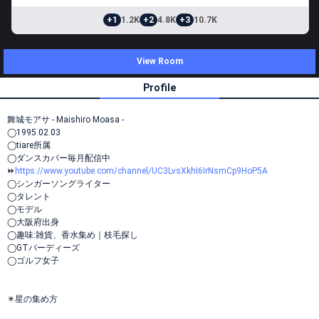
+1
1.2K
+2
4.8K
+3
10.7K
View Room
Profile
舞城モアサ - Maishiro Moasa -
◯1995.02.03
◯tiare所属
◯ダンスカバー毎月配信中
⏩
https://www.youtube.com/channel/UC3LvsXkhI6IrNsmCp9HoP5A
◯シンガーソングライター
◯タレント
◯モデル
◯大阪府出身
◯趣味:雑貨、香水集め｜枝毛探し
◯GTバーディーズ
◯ゴルフ女子
✴️星の集め方