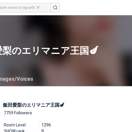
愛梨のエリマニア王国🍆
mages/Voices
飯田愛梨のエリマニア王国🍆
7759 Followers
Room Level
1296
SHOW rank
B