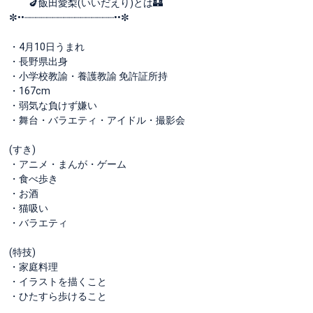
🍆飯田愛梨(いいだえり)とは🏰
✼••┈┈┈┈┈┈┈┈┈┈┈┈┈┈┈┈••✼
・4月10日うまれ
・長野県出身
・小学校教諭・養護教諭 免許証所持
・167cm
・弱気な負けず嫌い
・舞台・バラエティ・アイドル・撮影会
(すき)
・アニメ・まんが・ゲーム
・食べ歩き
・お酒
・猫吸い
・バラエティ
(特技)
・家庭料理
・イラストを描くこと
・ひたすら歩けること