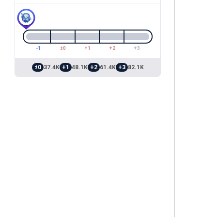
-1
±0
+1
+2
+3
±0
37.4K
+1
48.1K
+2
61.4K
+3
82.1K