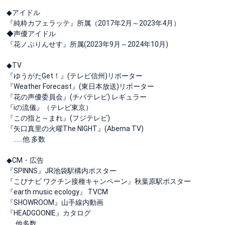
◆アイドル
『純粋カフェラッテ』所属（2017年2月～2023年4月）
◆声優アイドル
『花ノぷりんせす』所属(2023年9月～2024年10月)
◆TV
『ゆうがたGet！』(テレビ信州)リポーター
『Weather Forecast』(東日本放送)リポーター
『花の声優委員会』(チバテレビ) レギュラー
『iの流儀』（テレビ東京）
『この指と～まれ』(フジテレビ)
『矢口真里の火曜The NIGHT』(Abema TV)
……他 多数
◆CM・広告
『SPINNS』JR池袋駅構内ポスター
『こびナビ ワクチン接種キャンペーン』秋葉原駅ポスター
『earth music ecology』 TVCM
『SHOWROOM』山手線内動画
『HEADGOONIE』カタログ
……他多数