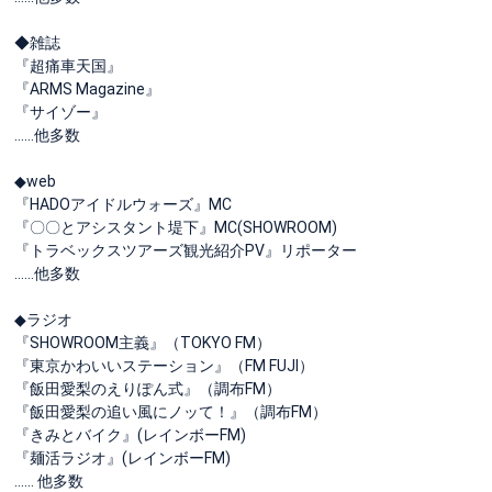
◆雑誌
『超痛車天国』
『ARMS Magazine』
『サイゾー』
……他多数
◆web
『HADOアイドルウォーズ』MC
『〇〇とアシスタント堤下』MC(SHOWROOM)
『トラベックスツアーズ観光紹介PV』リポーター
……他多数
◆ラジオ
『SHOWROOM主義』（TOKYO FM）
『東京かわいいステーション』（FM FUJI）
『飯田愛梨のえりぽん式』（調布FM）
『飯田愛梨の追い風にノッて！』（調布FM）
『きみとバイク』(レインボーFM)
『麺活ラジオ』(レインボーFM)
…… 他多数