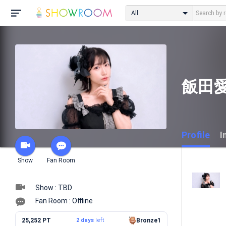
All
飯田
Profile
I
Show
Fan Room
Show : TBD
Fan Room : Offline
25,252 PT
2 days
left
Bronze1