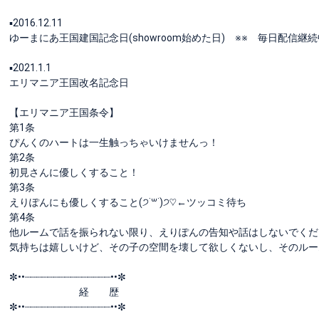
▪️2016.12.11
ゆーまにあ王国建国記念日(showroom始めた日) ※※ 毎日配信継続
▪️2021.1.1
エリマニア王国改名記念日
【エリマニア王国条令】
第1条
ぴんくのハートは一生触っちゃいけませんっ！
第2条
初見さんに優しくすること！
第3条
えりぽんにも優しくすること(੭˙꒳​˙)੭♡←ツッコミ待ち
第4条
他ルームで話を振られない限り、えりぽんの告知や話はしないでくだ
気持ちは嬉しいけど、その子の空間を壊して欲しくないし、そのルー
✼••┈┈┈┈┈┈┈┈┈┈┈┈┈┈┈••✼
経 歴
✼••┈┈┈┈┈┈┈┈┈┈┈┈┈┈┈••✼