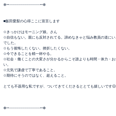
✼••┈┈┈┈┈┈┈┈┈┈┈┈┈┈┈••✼
■飯田愛梨の心得ここに宣言します
✩きっかけはモーニング娘。さん
✩自信もない。親にも反対されてる。諦めなきゃと悩み教員の道にい
でした。
✩もう後悔したくない。挫折したくない。
✩今できることを精一杯やる。
✩社会・働くことの大変さが分かるからこそ誰よりも時間・体力・お
い。
✩元気で謙虚で丁寧であること。
✩期待にそうのではなく、超えること。
とても不器用な私ですが、ついてきてくださるととても嬉しいです😖
✼••┈┈┈┈┈┈┈┈┈┈┈┈┈┈┈••✼