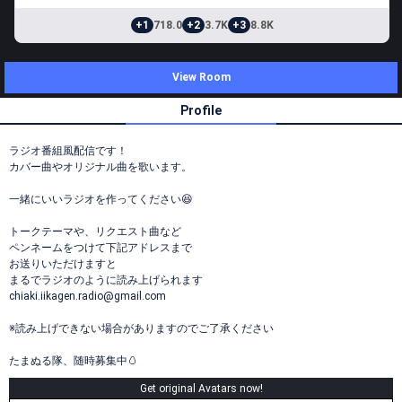
+1
718.0
+2
3.7K
+3
8.8K
View Room
Profile
ラジオ番組風配信です！
カバー曲やオリジナル曲を歌います。
一緒にいいラジオを作ってください😆
トークテーマや、リクエスト曲など
ペンネームをつけて下記アドレスまで
お送りいただけますと
まるでラジオのように読み上げられます
chiaki.iikagen.radio@gmail.com
※読み上げできない場合がありますのでご了承ください
たまぬる隊、随時募集中🥚
Get original Avatars now!