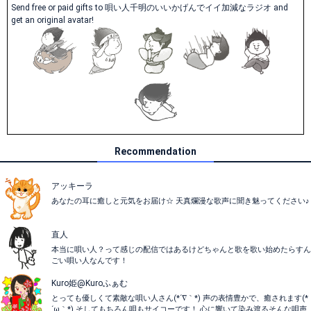
Send free or paid gifts to 唄い人千明のいいかげんでイイ加減なラジオ and
get an original avatar!
Recommendation
アッキーラ
あなたの耳に癒しと元気をお届け☆ 天真爛漫な歌声に聞き魅ってください♪
直人
本当に唄い人？って感じの配信ではあるけどちゃんと歌を歌い始めたらすん
ごい唄い人なんです！
Kuro姫@Kuroふぁむ
とっても優しくて素敵な唄い人さん(*´∇｀*) 声の表情豊かで、癒されます(*
´ω｀*) そしてもちろん唄もサイコーです！ 心に響いて染み渡るそんな唄声