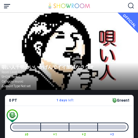
OFFICIAL
唄い人千明のいいかげんでイイ加減なラジオ
Room Level 117
SHOW rank C
Category music
Account Type Not set
0 PT
1 days
left
Green1
±0
+1
+2
+3