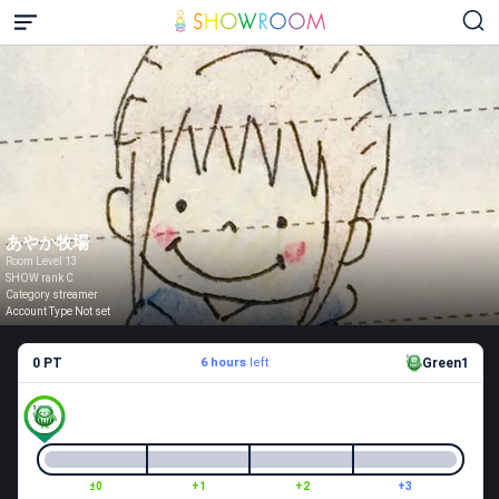
あやか牧場
Room Level 13
SHOW rank C
Category streamer
Account Type Not set
0 PT
6 hours
left
Green1
±0
+1
+2
+3