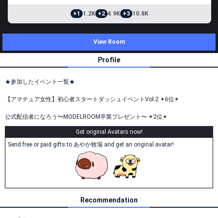
+1
1.2K
+2
4.9K
+3
10.8K
View Room
Profile
★参加したイベント一覧★
【アマチュア女性】初心者スタートダッシュイベントVol.2 ✴︎6位✴︎
公式配信者になろう〜MODELROOM卒業プレゼント〜 ✴︎2位✴︎
Get original Avatars now!
Send free or paid gifts to あやか牧場 and get an original avatar!
Recommendation