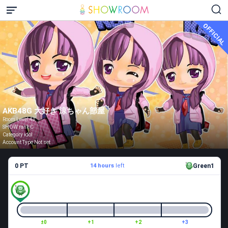
OFFICIAL
AKB48G 大好き 涼ちゃん部屋
Room Level 43
SHOW rank C
Category idol
Account Type Not set
0 PT
14 hours
left
Green1
±0
+1
+2
+3