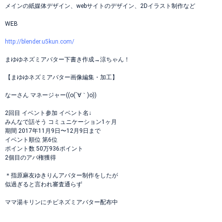
メインの紙媒体デザイン、webサイトのデザイン、2Dイラスト制作など
WEB
http://blender.u5kun.com/
まゆゆネズミアバター下書き作成→涼ちゃん！
【まゆゆネズミアバター画像編集・加工】
なーさん マネージャー((o(´∀｀)o))
2回目 イベント参加 イベント名↓
みんなで話そう コミュニケーション1ヶ月
期間 2017年11月9日〜12月9日まで
イベント順位 第6位
ポイント数 50万936ポイント
2個目のアバ権獲得
＊指原麻友ゆきりんアバター制作をしたが
似過ぎると言われ審査通らず
ママ湯キリンにチビネズミアバター配布中