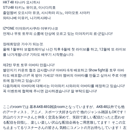
HKT48 타나카 요시히사
STU48 타키노 유미코, 이시다치호
졸업멤버 오오시마 유코, 사시하라 리노, 야마모토 사야카
와타나베 미유키, 나가히사레나
IZ*ONE 미야와키사쿠라 야부키나코
언제나 무토 토무의 쇼룸에 단상에 오르고 있는 미야자키의 료-군입니다!
장래희망은 가수가 되는것.
올해 1월부터 보컬트레이닝 나간 직후 6월에 첫 라이브를 하고, 12월에 또 라이브
를 나가게됩니다! 기타도 배우기 시작했습니다.
제2탄 무토 토무 아바타 만듭니다!
별던지기 카운트 협조 감사합니다! 아바타 6개 배포하고 Show fight풍 토무 아바
타도 배포합니다!! 꼭 받아 가세요! 여러 멤버의 아바타를 만들고 싶어서 주로 이벤
트에 참가하고 있습니다!
다음차례의 아바타에 대해서는 미야와키 사와라의 아바타를 예정하고 있습니다!
꼭 이벤트에 협력해 주시면 감사하겠습니다! 잘 부탁드립니다!
ここのroomでは 基本AKB48G雑談roomとなっていますが、AKB48以外でも他
のアーティスト、アニメ、スポーツ大好きなので 他のジャンル雑談もOKです！
沢山のリスナーさんと仲良く交流を深めて、笑顔で楽しい配信だったと思わせ
る配信を目指し、楽しい楽しい沢山な配信企画をご用意致してます！ そこの立
ち止まってるリスナーさんの皆さん 気軽にコメントの方お待ちしています！ 左