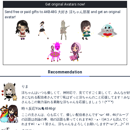
Get original Avatars now!
Send free or paid gifts to AKB48G 大好き 涼ちゃん部屋 and get an original
avatar!
Recommendation
りま
涼ちゃんはいつも優しくて、神対応で、見ててすごく楽しくて、みんなが好
きになれる配信者さんです♡私はずっと涼ちゃんのこと応援してます！みな
さんもこの魅力溢れる素敵な涼ちゃんを応援しましょう！(*´꒳`*)
時々反応You🐈4846gr
ここの主さんは、心も広くて、優しい配信者さんです´•ω•` 48，46グループ
の話題は勿論の事、他の話題も乗ってくれますฅ(ﾐ・ﻌ・ﾐ)ฅコメも読んでく
れますฅﾐ・ﻌ・ﾐ 皆さん、涼ちゃんをよろしくお願いします(*･ω･)*_ _)ﾍﾟｺﾘ