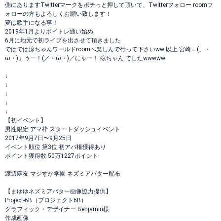
側にありますTwitterマークをポチっと押して頂いて、Twitterフォロー roomフ
ォローの方もよろしくお願い致します！
夢は歌手になる事！
2019年1月よりボイトレ通い始め
6月に地元で初ライブを出させて頂きました
ではでは涼ちゃんワールドroomへ楽しんで行って下さいww 以上 宮崎＝(」・
ω・)」うー！(／・ω・)／にゃー！ 涼ちゃん でしたwwwww
↓
↓
↓
↓
↓
【初イベント】
男性限定 アマ枠 スタートダッシュイベント
2017年9月7日〜9月25日
イベント順位 第3位 初アバ権獲得あり
ポイント獲得数 50万1227ポイント
渡辺麻友 マジすか学園 ネズミアバター配布
【まゆゆネズミアバター画像協力提供】
Project-6B（プロジェクト6B）
グラフィック・デザイナー Benjamin様
作成画像