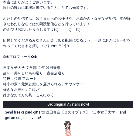
本当にありがとうございます。
憧れの舞台に出場出来ていること、とても光栄です。
わたしの配信では、皆さまからのお便りや、お絵かき・なぞなぞ配信、本が好
きなわたしならではの朗読配信などを行っています！
のんびりお話したりもしますよ(ृ ˘ ꒳ ˘ ृ )ु
応援してくださるみなさんが楽しめる配信になるよう、一緒にあさはるーむを
作ってくださると嬉しいです«٩(*´ ꒳ `*)۶»
❁❀プロフィール✿✾
日本女子大学 文学部 ２年 浅田春奈
趣味：美味しいもの巡り、古書店巡り
特技：弓道 フルート
将来の夢：元気と癒しを届けられるアナウンサー
好きなお寿司：こはだ
好きなおでんの具：こんにゃく
Get original Avatars now!
Send free or paid gifts to 浅田春奈【ミスオブミス】（日本女子大学） and
get an original avatar!