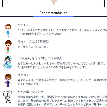
Recommendation
ささやん
NHK BSの英雄たちの選択を観てとても魅了されました｡是非インスタとかX
でご自身の情報発信してくださいね♪
ろっく、さん🎸693👋😊
ありがとうございました。
Gossy@りなミン2軍カウント職人
あさはるーむふんわりやわらかい雰囲気で楽しかったですよ♪お疲れ様でし
た♪お時間ございましたらまたの配信をお待ちしています♪
タケウチ
春奈ちゃんは、外見も美人ですが、内面もとてもしっかりして、魅力的な女
の子だと思います。
かがみ@りなてぃー
笑顔が素敵な女性です。目標設定やそのために何をすればいいかを熱心に研
究したり、配信内容の企画プロデュースに努めていて飽きさせない工夫が毎
回新鮮で楽しめます。将来アナウンサーになったらテレビ買って毎日チェッ