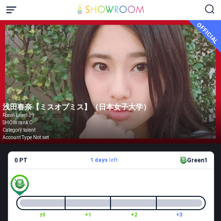
OFFICIAL
浅田春奈【ミスオブミス】（日本女子大学）
Room Level 39
SHOW rank C
Category talent
Account Type Not set
0 PT
1 days
left
Green1
±0
+1
+2
+3