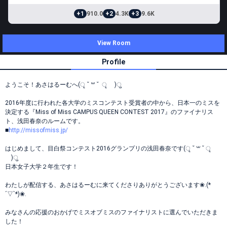
+1
910.0
+2
4.3K
+3
9.6K
View Room
Profile
ようこそ！あさはるーむへ(ृ ˘ ꒳ ˘ ृ )ु
2016年度に行われた各大学のミスコンテスト受賞者の中から、日本一のミスを
決定する『Miss of Miss CAMPUS QUEEN CONTEST 2017』のファイナリス
ト、浅田春奈のルームです。
■
http://missofmiss.jp/
はじめまして、目白祭コンテスト2016グランプリの浅田春奈です(ृ ˘ ꒳ ˘ ृ
)ु
日本女子大学２年生です！
わたしが配信する、あさはるーむに来てくださりありがとうございます❀.(*
´▽`*)❀.
みなさんの応援のおかげでミスオブミスのファイナリストに選んでいただきま
した！