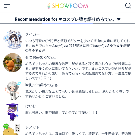
Recommendation for ❤コスプレ弾き語りめろでぃ。❤
タイガー
いつも可愛い( ´艸`)声と笑顔でギターをひいて沢山の人達に癒してくれ
る、めろでぃちゃんp(^-^)q♬????聴きに来てねp(^-^)q🎵🐯🐾🍙🍵🌈🐼
🐱💐🍀🍹🍒🎉
せつお@めろでぃ。
めろでぃちゃんの綺麗な歌声！配信見ると凄く癒され心までが綺麗にな
る。是非多くの人に聞いてもらいたいです。またコスプレ弾き語り配信
するのでそれが可愛い！めろでぃちゃんの配信見てない方、一度見て欲
しいです♪( ´▽｀)
koji_baby@やつふさ
花火がいい曲だなぁとてもいい音色感動しました。 ありがとう尊いで
すありがとうございました。
けいじ
顔も可愛い、歌声最高、てか全てが可愛い！！！
シノット
めろでぃちゃんは、真面目で、優しくて、清楚で、一生懸命で、努力家