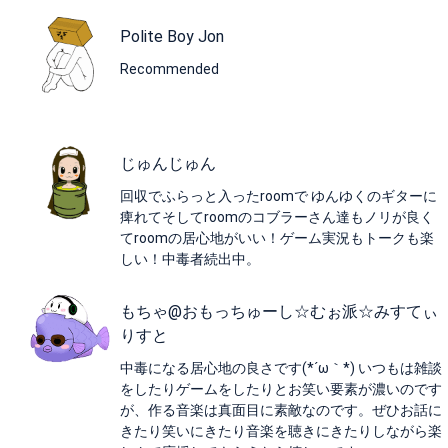
Polite Boy Jon
Recommended
じゅんじゅん
回収でふらっと入ったroomで ゆんゆくのギターに
痺れてそしてroomのコブラーさん達もノリが良く
てroomの居心地がいい！ゲーム実況もトークも楽
しい！中毒者続出中。
もちゃ@おもっちゅーし☆むぉ派☆みすてぃ
りすと
中毒になる居心地の良さです(*´ω｀*) いつもは雑談
をしたりゲームをしたりとお笑い要素が濃いのです
が、作る音楽は真面目に素敵なのです。ぜひお話に
きたり笑いにきたり音楽を聴きにきたりしながら楽