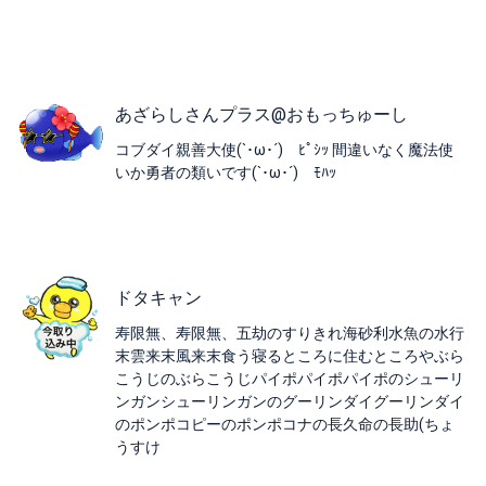
あざらしさんプラス@おもっちゅーし
コブダイ親善大使(`･ω･´)ゞﾋﾟｼｯ 間違いなく魔法使
いか勇者の類いです(`･ω･´)ゞﾓﾊｯ
ドタキャン
寿限無、寿限無、五劫のすりきれ海砂利水魚の水行
末雲来末風来末食う寝るところに住むところやぶら
こうじのぶらこうじパイポパイポパイポのシューリ
ンガンシューリンガンのグーリンダイグーリンダイ
のポンポコピーのポンポコナの長久命の長助(ちょ
うすけ