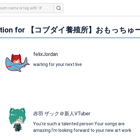
dation for 【コブダイ養殖所】おもっ
felixJordan
waiting for your next live
赤羽 ザック＠新人VTuber
You're such a talented person Your songs are
amazing I'm looking forward to your new art work