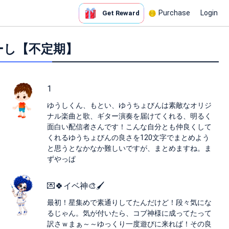
Purchase
Login
Get Reward
ちゅーし【不定期】
1
ゆうしくん、もとい、ゆうちょびんは素敵なオリジ
ナル楽曲と歌、ギター演奏を届けてくれる、明るく
面白い配信者さんです！こんな自分とも仲良くして
くれるゆうちょびんの良さを120文字でまとめよう
と思うとなかなか難しいですが、まとめますね。ま
ずやっぱ
💌🍀イベ神🎨🖌️
最初！星集めで素通りしてたんだけど！段々気にな
るじゃん。気が付いたら、コブ神様に成ってたって
訳さｗまぁ～～ゆっくり一度遊びに来れば！その良