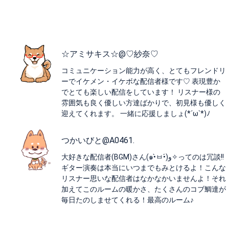
☆アミサキス☆@♡紗奈♡
コミュニケーション能力が高く、とてもフレンドリ
ーでイケメン・イケボな配信者様です♡ 表現豊か
でとても楽しい配信をしています！ リスナー様の
雰囲気も良く優しい方達ばかりで、初見様も優しく
迎えてくれます。 一緒に応援しましょ(*´ω`*)ﾉ
つかいびと@A0461.
大好きな配信者(BGM)さん(๑•̀ㅂ•́)و✧ってのは冗談!!
ギター演奏は本当にいつまでもみとけるよ！こんな
リスナー思いな配信者はなかなかいませんよ！それ
加えてこのルームの暖かさ、たくさんのコブ鯛達が
毎日たのしませてくれる！最高のルーム♪