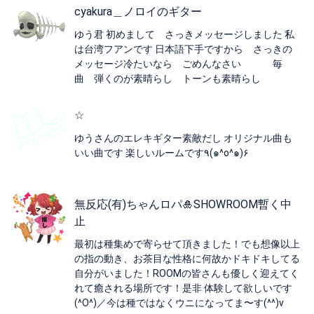
cyakura＿ノロイのギター
ゆう君 初めまして さっきメッセージしました 私
は台湾フアンです 日本語下手ですから さっきの
メッセージ冷たいなら ごめんなさい 毎
曲 弾くのが素晴らし トーンも素晴らし
☆
ゆうさんのエレキギター素敵だし オリジナル曲も
いい曲です 楽しいルームです٩(๑^o^๑)۶
無反応(有)ちゃんロパ🎍SHOWROOM暫く中
止
最初は種集めで寄らせて頂きました！でも想像以上
の指の動き、お茶目な性格に何故かドキドキしてる
自分がいました！ROOMの皆さんも優しく迎えてく
れて癒される場所です！是非 体験して欲しいです
(^O^)／今は種ではなくウニになってま〜す(^^)v