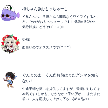
梅ちゃん@おもっちゅーし
初見さんも、常連さんも関係なくワイワイするとこ
ろ。 それがおもっちゅーしです！ 勉強のBGMや、
気分転換にどうぞ(o´・ω-)b
姫樺
面白いのでオススメです( *´꒳`* )
ぐんまのまーくん@お前はまだグンマを知ら
ない！
中途半端な笑いを提供してますが、音楽に対しては
本気です♪しかも、なかなか上手い所が...。まだまだ
若い二人を応援して上げて下さい(๑•̀ㅂ•́)و✧♪