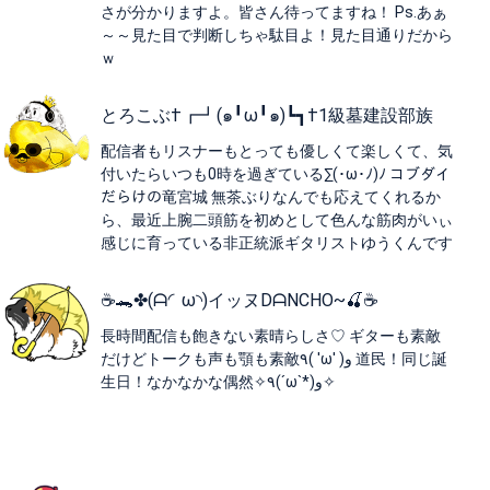
さが分かりますよ。皆さん待ってますね！ Ps.あぁ
～～見た目で判断しちゃ駄目よ！見た目通りだから
ｗ
とろこぶ†┏┛(๑╹ω╹๑)┗┓†1級墓建設部族
配信者もリスナーもとっても優しくて楽しくて、気
付いたらいつも0時を過ぎている∑(･ω･ﾉ)ﾉ コブダイ
だらけの竜宮城 無茶ぶりなんでも応えてくれるか
ら、最近上腕二頭筋を初めとして色んな筋肉がいぃ
感じに育っている非正統派ギタリストゆうくんです
☕️🐊✤(ᗩ◜ω◝)イッヌDᗩNCHO~🍒☕️
長時間配信も飽きない素晴らしさ♡ ギターも素敵
だけどトークも声も顎も素敵٩( 'ω' )و 道民！同じ誕
生日！なかなかな偶然✧٩(ˊωˋ*)و✧