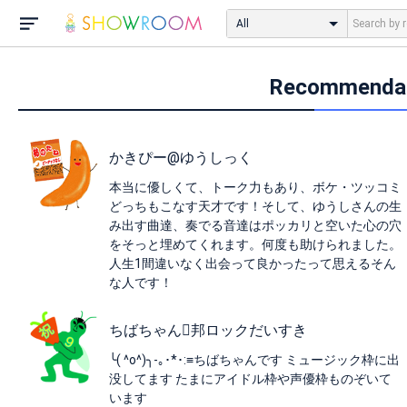
All
Recommen
かきぴー@ゆうしっく
本当に優しくて、トーク力もあり、ボケ・ツッコミ
どっちもこなす天才です！そして、ゆうしさんの生
み出す曲達、奏でる音達はポッカリと空いた心の穴
をそっと埋めてくれます。何度も助けられました。
人生1間違いなく出会って良かったって思えるそん
な人です！
ちばちゃん邦ロックだいすき
╰( ^o^)╮-｡･*･:≡ちばちゃんです ミュージック枠に出
没してます たまにアイドル枠や声優枠ものぞいて
います