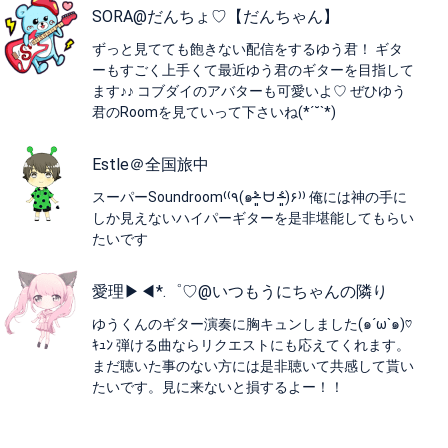
SORA@だんちょ♡【だんちゃん】
ずっと見てても飽きない配信をするゆう君！ ギタ
ーもすごく上手くて最近ゆう君のギターを目指して
ます♪♪ コブダイのアバターも可愛いよ♡ ぜひゆう
君のRoomを見ていって下さいね(*´˘`*)
Estle＠全国旅中
スーパーSoundroom⁽⁽٩(๑˃̶͈̀ ᗨ ˂̶͈́)۶⁾⁾ 俺には神の手に
しか見えないハイパーギターを是非堪能してもらい
たいです
愛理▶◀*.゜♡@いつもうにちゃんの隣り
ゆうくんのギター演奏に胸キュンしました(๑´ω`๑)♡
ｷｭﾝ 弾ける曲ならリクエストにも応えてくれます。
まだ聴いた事のない方には是非聴いて共感して貰い
たいです。見に来ないと損するよー！！