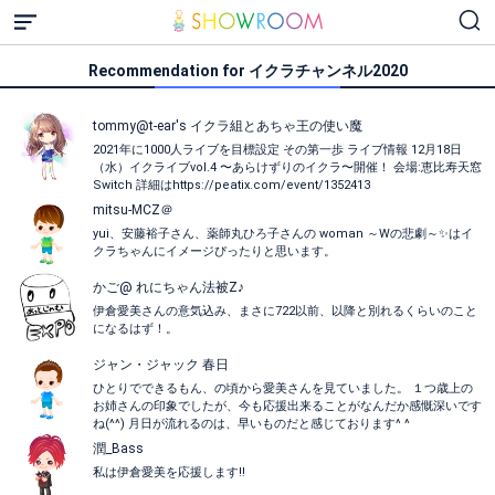
Recommendation for イクラチャンネル2020
tommy@t-ear's イクラ組とあちゃ王の使い魔
2021年に1000人ライブを目標設定 その第一歩 ライブ情報 12月18日
（水）イクライブvol.4 〜あらけずりのイクラ〜開催！ 会場:恵比寿天窓
Switch 詳細はhttps://peatix.com/event/1352413
mitsu-MCZ＠
yui、安藤裕子さん、薬師丸ひろ子さんの woman ～Wの悲劇～✨はイ
クラちゃんにイメージぴったりと思います。
かご@ れにちゃん法被Z♪
伊倉愛美さんの意気込み、まさに722以前、以降と別れるくらいのこと
になるはず！。
ジャン・ジャック 春日
ひとりでできるもん、の頃から愛美さんを見ていました。 １つ歳上の
お姉さんの印象でしたが、今も応援出来ることがなんだか感慨深いです
ね(^^) 月日が流れるのは、早いものだと感じております^ ^
潤_Bass
私は伊倉愛美を応援します‼︎