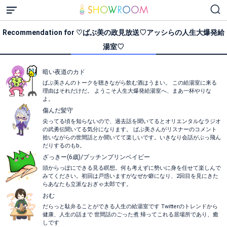
Recommendation for ♡ばぶ美の政見放送♡アッシらの人生大爆発給
湯室♡
暗い夜道のカド
ばぶ美さんのトークを聴きながら飲む酒はうまい。 この給湯室に来る
理由はそれだけだ。 ようこそ人生大爆発給湯室へ、まあ一杯やりな
よ。
傷んだ髪守
尖ってる頃を知らないので、過去話を聞いてるとオリエンタルなラジオ
の武勇伝聞いてる気分になります。 ばぶ美さんがリスナーのコメント
拾いながらの世間話とか聞いてて楽しいです。いきなり会話がぶっ飛ん
だりするのもb。
ざっきー(6歳)/プッチンプリンベイビー
頭からっぽにできる見る瞑想。何も考えずに勢いに身を任せて楽しんで
みてください。初回は戸惑いますがなぜか癖になり、2回目を見にきた
らあなたも立派なおぎゃ太郎です。
おむ
だらっと駄弁ることができる人生の給湯室です Twitterのトレンドから
健康、人生の話まで 世間話のごった煮 帰ってこれる居場所であり、癒
しです