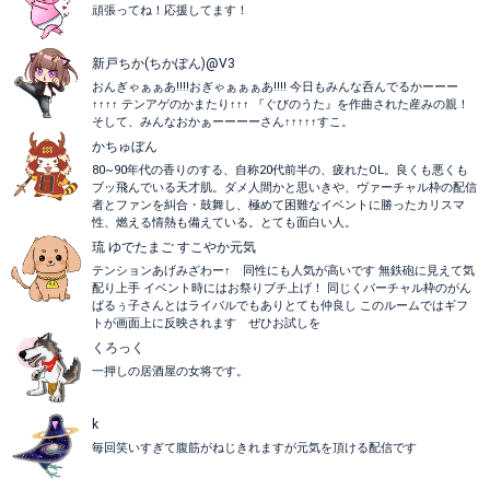
頑張ってね！応援してます！
新戸ちか(ちかぽん)@V3
おんぎゃぁぁあ!!!!おぎゃぁぁぁあ!!!! 今日もみんな呑んでるかーーー
↑↑↑↑ テンアゲのかまたり↑↑↑ 『ぐびのうた』を作曲された産みの親！
そして、みんなおかぁーーーーさん↑↑↑↑↑すこ。
かちゅぼん
80~90年代の香りのする、自称20代前半の、疲れたOL。良くも悪くも
ブッ飛んでいる天才肌。ダメ人間かと思いきや、ヴァーチャル枠の配信
者とファンを糾合・鼓舞し、極めて困難なイベントに勝ったカリスマ
性、燃える情熱も備えている。とても面白い人。
琉 ゆでたまご すこやか元気
テンションあげみざわー↑ 同性にも人気が高いです 無鉄砲に見えて気
配り上手 イベント時にはお祭りブチ上げ！ 同じくバーチャル枠のがん
ばるぅ子さんとはライバルでもありとても仲良し このルームではギフ
トが画面上に反映されます ぜひお試しを
くろっく
一押しの居酒屋の女将です。
k
毎回笑いすぎて腹筋がねじきれますが元気を頂ける配信です