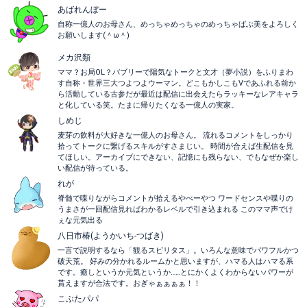
あばれんぼー
自称一億人のお母さん、めっちゃめっちゃのめっちゃばぶ美をよろしく
お願いします(＾ω＾)
メカ沢類
ママ？お局OL？バブリーで陽気なトークと文才（夢小説）をふりまわ
す自称・世界三大つよつよウーマン。どこもかしこもVであふれる前か
ら活動している古参だが最近は配信に出会えたらラッキーなレアキャラ
と化している笑。たまに帰りたくなる一億人の実家。
しめじ
麦芽の飲料が大好きな一億人のお母さん。 流れるコメントをしっかり
拾ってトークに繋げるスキルがすさまじい。 時間が合えば生配信を見
てほしい。アーカイブにできない、記憶にも残らない、でもなぜか楽し
い配信が待っている。
れが
脊髄で喋りながらコメントが拾えるやべーやつ ワードセンスや喋りの
うまさが一回配信見ればわかるレベルで引き込まれる このママ声でけ
ぇな元気出る
八日市椿(ようかいち-つばき)
一言で説明するなら「観るスピリタス」。いろんな意味でパワフルかつ
破天荒。 好みの分かれるルームかと思いますが、ハマる人はハマる系
です。癒しというか元気というか……とにかくよくわからないパワーが
貰えますが合法です。おぎゃぁぁぁぁ！！
こぶたパパ