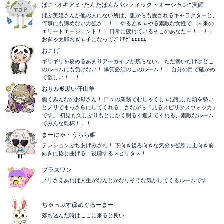
ぽこ･オキアミ･たんたぽん/パシフィック・オーシャン=漁師
ばぶ美姐さんが他の人にない所は、誰からも愛されるキャラクターと、
何事にも諦めない力強さ！！！ やるときゃやる素敵な女性で、未来の
エリートエージェント！！ 日常に疲れているそこのあなたー！！！！
おぎゃ太郎おぎゃ子になってﾌﾞﾁｱｹﾞｪｪｪｪｴ
おこげ
ギリギリを攻めるあまりアーカイブが残らない。 ただ勢いだけはどこ
のルームにも負けない！ 爆笑必須のこのルーム！！ 自分の目で確かめ
て欲しい！！！
おサル®️黒い仔山羊
働くみんなのお母さん！ 日々の業務でむしゃくしゃ混乱した頭を勢い
とノリでまっさらにしてくれる、さながら『見るスピリタスウォッカ』
です。 初見も久しぶりもとにかく明るく迎えてくれる、素敵なルーム
でみんな乾杯！！！
まーにゃ・うらら姫
テンションぶちあげみざわ！ 下向き後ろ向きな気分を強引に上向き前
向きに捻じ曲げる、視聴するスピリタス！
プラスワン
ノリさえあれば人生がなんとかなりそうな気がしてくるルームです
ちゃっぷす@めぐるーまー
落ち込んだ時はここに来ると良い