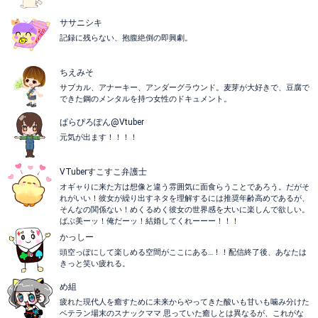
ササニシキ
記録に残らない、抱腹絶倒の即興劇。
ちえみそ
サブカル、アナーキー、アンダーグラウンド。麦芽が大好きで、豆腐で
できた鋼のメンタルを持つ女性のドキュメント。
ぱらぴろぽん@Vtuber
元気が出ます！！！！
VTuberすこすこ弁護士
オギャりに来た方は想像と違う雰囲気に面食らうことであろう。だがそ
れがいい！彼女が繰り出すネタを理解するには推奨年齢高めであるが、
そんなの関係ない！めくるめく彼女の世界感を大いに楽しんで欲しい。
ばぶ美ーッ！俺だーッ！結婚してくれーーー！！！
かっしー
頭空っぽにして楽しめる空間がここにある…！！配信終了後、あなたは
きっと笑い疲れる。
め組
疲れた現代人を癒すために未来からやってきた酸いも甘いも噛み分けた
ベテラン場末のスナックママ 思っていた癒しとは異なるが、これがな