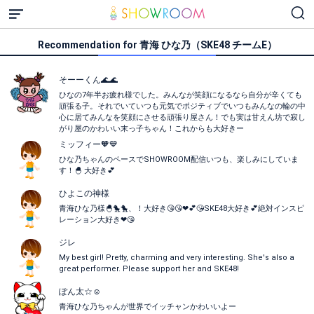
Recommendation for 青海 ひな乃（SKE48 チームE）
そーーくん🌊🌊
ひなの7年半お疲れ様でした。みんなが笑顔になるなら自分が辛くても
頑張る子。それでいていつも元気でポジティブでいつもみんなの輪の中
心に居てみんなを笑顔にさせる頑張り屋さん！でも実は甘えん坊で寂し
がり屋のかわいい末っ子ちゃん！これからも大好きー
ミッフィー🧡💙
ひな乃ちゃんのペースでSHOWROOM配信いつも、楽しみにしていま
す！🐣 大好き💕
ひよこの神様
青海ひな乃様🐣🐤🐤、！大好き😘😘❤💕😘SKE48大好き💕絶対インスピ
レーション大好き❤😘
ジレ
My best girl! Pretty, charming and very interesting. She's also a
great performer. Please support her and SKE48!
ぽん太☆‪‪☺︎‬
青海ひな乃ちゃんが世界でイッチャンかわいいよー