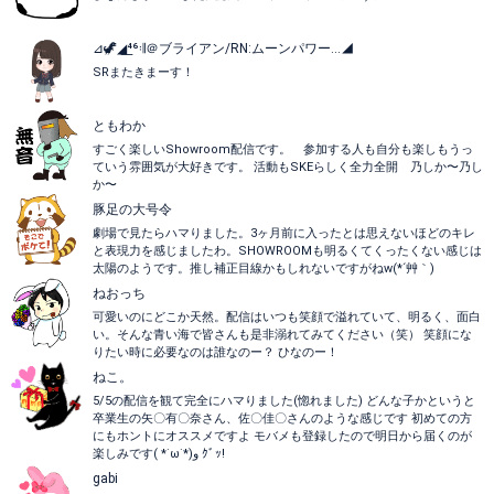
⊿🦖◢͟⁴⁶𝄇＠ブライアン/RN:ムーンパワー...◢
SRまたきまーす！
ともわか
すごく楽しいShowroom配信です。 参加する人も自分も楽しもうっ
ていう雰囲気が大好きです。 活動もSKEらしく全力全開 乃しか〜乃し
か〜
豚足の大号令
劇場で見たらハマりました。3ヶ月前に入ったとは思えないほどのキレ
と表現力を感じましたわ。SHOWROOMも明るくてくったくない感じは
太陽のようです。推し補正目線かもしれないですがねw(*´艸｀)
ねおっち
可愛いのにどこか天然。配信はいつも笑顔で溢れていて、明るく、面白
い。そんな青い海で皆さんも是非溺れてみてください（笑） 笑顔にな
りたい時に必要なのは誰なのー？ ひなのー！
ねこ。
5/5の配信を観て完全にハマりました(惚れました) どんな子かというと
卒業生の矢〇有〇奈さん、佐〇佳〇さんのような感じです 初めての方
にもホントにオススメですよ モバメも登録したので明日から届くのが
楽しみです( *˙ω˙*)و ｸﾞｯ!
gabi