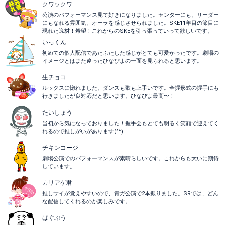
クワックワ
公演のパフォーマンス見て好きになりました。センターにも、リーダー
にもなれる雰囲気、オーラを感じさせられました。SKE11年目の節目に
現れた逸材！希望！これからのSKEを引っ張っていって欲しいです。
いっくん
初めての個人配信であたふたした感じがとても可愛かったです。劇場の
イメージとはまた違ったひなぴよの一面を見られると思います。
生チョコ
ルックスに惚れました。ダンスも歌も上手いです。全握形式の握手にも
行きましたが良対応だと思います。ひなぴよ最高〜！
たいしょう
当初から気になっておりました！握手会もとても明るく笑顔で迎えてく
れるので推しがいがあります(^^)
チキンコージ
劇場公演でのパフォーマンスが素晴らしいです。これからも大いに期待
しています。
カリアゲ君
推しサイが覚えやすいので、青ガ公演で2本振りました。SRでは、どん
な配信してくれるのか楽しみです。
ぱぐぷう