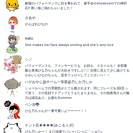
劇場のパフォーマンスに目を奪われて、握手会やshowroomでの神対
応‼︎ 青い海に溺れちゃいました！
さあや
がんばれひなの
Hello
She makes her fans always smiling and she's very nice
シノ
パフォーマンスも、ファンサービスも、お顔も、スタイルも！ 全部素
敵な青海ひな乃ちゃんが大好きです(;_;)♡♡ 完璧に見えて少し抜けてる
かわいいひなのちゃん、是非フォローしてください〜！！
ハゲおやじ@チーム一等星@乃しか乃しか
ショールームでの雰囲気がとても癒されます。同じフレーズを2回言っ
て笑う、その笑顔でドアップとてもたまりません、その他青海さんの魅
力は諸説あり。お疲れSummer
ペン吉🐉
ひな乃ちゃんが一番可愛いよーーーー！！
ケント氏🍀🍀🍀🍀(みこる☆彡)
ひな乃しかー！ まだ浅瀬でパシャパシャ⊂⌒っ´ω`)っ