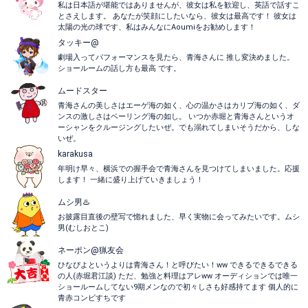
私は日本語が堪能ではありませんが、彼女は私を歓迎し、英語で話すこ
とさえします。 あなたが笑顔にしたいなら、彼女は最高です！ 彼女は
太陽の光の球です、私はみんなにAoumiをお勧めします！
タッキー@
劇場入ってパフォーマンスを見たら、青海さんに 推し変決めました。
ショールームの話し方も最高 です。
ムードスター
青海さんの美しさはエーゲ海の如く、心の温かさはカリブ海の如く、ダ
ンスの激しさはベーリング海の如し。 いつか赤堀と青海さんというオ
ーシャンをクルージングしたいぜ。でも溺れてしまいそうだから、しな
いぜ。
karakusa
年明け早々、横浜での握手会で青海さんを見つけてしまいました。応援
します！ 一緒に盛り上げていきましょう！
ムシ男♨️
お披露目直後の壁写で惚れました、早く実物に会ってみたいです。ムシ
男(むしおとこ)
ネーポン@猟友会
ひなぴよというよりは青海さん！と呼びたい！ww できるできるできる
の人(赤堀君江談) ただ、勉強と料理はアレww オーディションでは唯一
ショールームしてない9期メンなので初々しさも好感持てます 個人的に
青赤コンビすちです