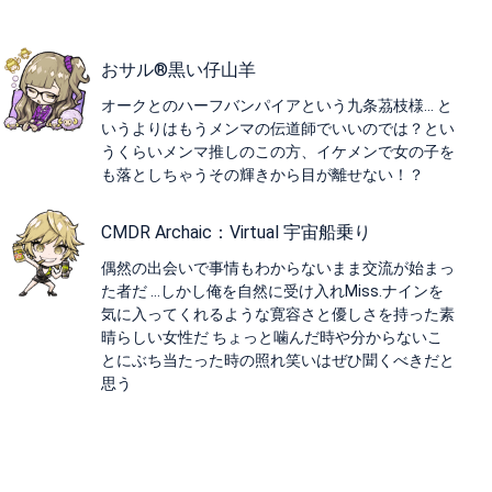
おサル®️黒い仔山羊
オークとのハーフバンパイアという九条茘枝様… と
いうよりはもうメンマの伝道師でいいのでは？とい
うくらいメンマ推しのこの方、イケメンで女の子を
も落としちゃうその輝きから目が離せない！？
CMDR Archaic：Virtual 宇宙船乗り
偶然の出会いで事情もわからないまま交流が始まっ
た者だ …しかし俺を自然に受け入れMiss.ナインを
気に入ってくれるような寛容さと優しさを持った素
晴らしい女性だ ちょっと噛んだ時や分からないこ
とにぶち当たった時の照れ笑いはぜひ聞くべきだと
思う