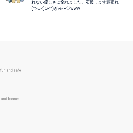
れない優しさに惚れました。応援します頑張れ
(*>ω<)ω<*)ぎゅ〜♡www
un and safe
s and banner