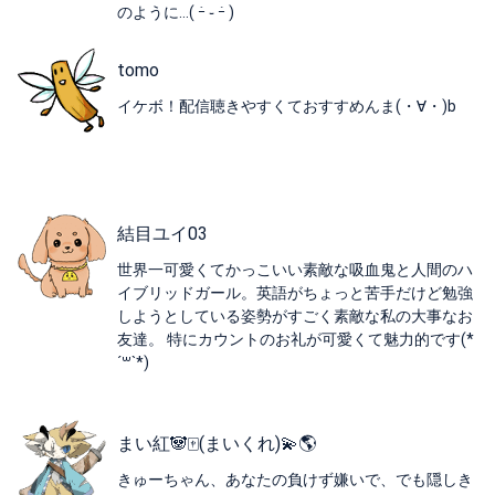
のように…( ｰ̀ ֊ ｰ́ )
tomo
イケボ！配信聴きやすくておすすめんま(・∀・)b
結目ユイ03
世界一可愛くてかっこいい素敵な吸血鬼と人間のハ
イブリッドガール。英語がちょっと苦手だけど勉強
しようとしている姿勢がすごく素敵な私の大事なお
友達。 特にカウントのお礼が可愛くて魅力的です(*
´꒳`*)
まい紅🐼🀄️(まいくれ)💫🌎
きゅーちゃん、あなたの負けず嫌いで、でも隠しき