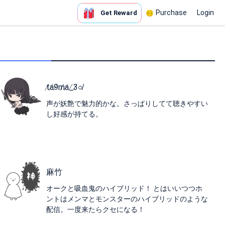
Purchase
Login
Get Reward
t̸a̸9̸m̸a̸_̸3̸○̸
声が妖艶で魅力的かな。さっぱりしてて聴きやすい
し好感が持てる。
麻竹
オークと吸血鬼のハイブリッド！ とはいいつつホ
ントはメンマとモンスターのハイブリッドのような
配信。一度来たらクセになる！