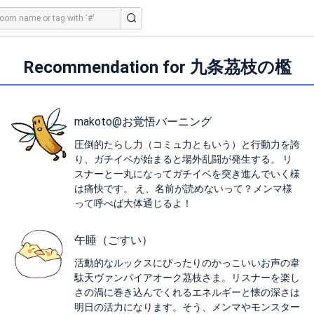
Recommendation for 九条茘枝の檻
makoto@お覚悟バーニング
圧倒的たらし力（コミュ力ともいう）と行動力を誇
り、ガチイベが始まると場外乱闘が発生する。 リ
スナーと一丸になってガチイベを突き進んでいく様
は痛快です。 え、名前が読めないって？メンマ様
って呼べば大体通じるよ！
午睡（ごすい）
活動的なルックスにぴったりのかっこいいお声の韋
駄天ヴァンパイアオーク茘枝さま。リスナーを楽し
さの渦に巻き込んでくれるエネルギーと懐の深さは
明日の活力になります。そう、メンマやモンスター