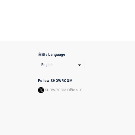
言語 / Language
English
Follow SHOWROOM
SHOWROOM Official X