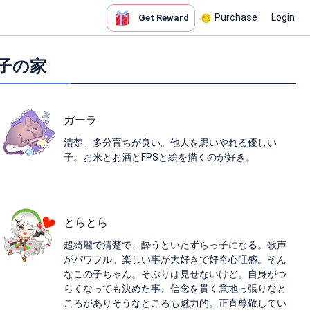
Purchase
Login
Get Reward
の子の家
ガーラ
清楚。多分育ちが良い。他人を思いやれる優しい
子。お米とお酒とFPSと絵を描くのが好き。
とらとら
超綺麗で清楚で、酔うといたずらっ子になる。歌声
がパワフル。楽しい事が大好きで好奇心旺盛。そん
なこの子ちゃん。そぶりは見せないけど。自身がつ
らくなっても決めた事、信念を貫く意地っ張りなと
ころがありそうなところも魅力的。正直尊敬してい