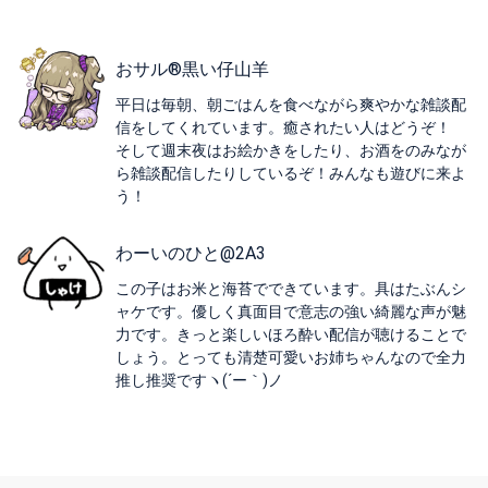
おサル®️黒い仔山羊
平日は毎朝、朝ごはんを食べながら爽やかな雑談配
信をしてくれています。癒されたい人はどうぞ！
そして週末夜はお絵かきをしたり、お酒をのみなが
ら雑談配信したりしているぞ！みんなも遊びに来よ
う！
わーいのひと@2A3
この子はお米と海苔でできています。具はたぶんシ
ャケです。優しく真面目で意志の強い綺麗な声が魅
力です。きっと楽しいほろ酔い配信が聴けることで
しょう。とっても清楚可愛いお姉ちゃんなので全力
推し推奨ですヽ(´ー｀)ノ