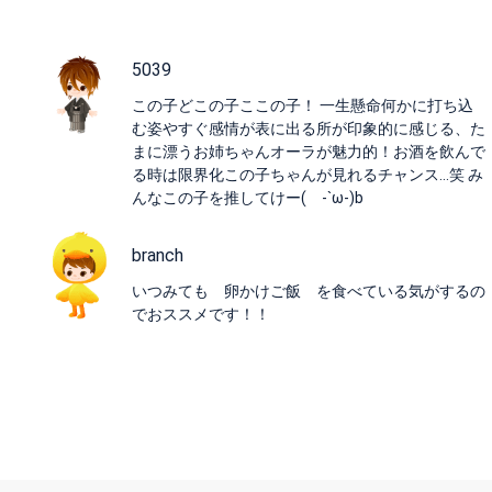
5039
この子どこの子ここの子！ 一生懸命何かに打ち込
む姿やすぐ感情が表に出る所が印象的に感じる、た
まに漂うお姉ちゃんオーラが魅力的！お酒を飲んで
る時は限界化この子ちゃんが見れるチャンス…笑 み
んなこの子を推してけー( -`ω-)b
branch
いつみても 卵かけご飯 を食べている気がするの
でおススメです！！