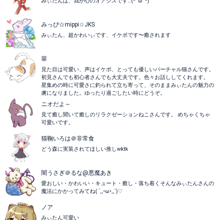
みぃたんは、我が心のオアシスです…(*˘ω˘*)
みっぴ☆mippi☆JKS
みぃたん、超かわいぃです、イケボです〜癒されます
翠
見た目は可愛い、声はイケボ、とっても優しいバーチャル猫さんです。
初見さんでも初心者さんでも大丈夫です。色々お話ししてくれます。
星集めの時に可愛さに釣られて立ち寄って、そのままみぃたんの魅力の
虜になりました。ゆったり過ごしたい時にどうぞ。
ニオだよ～
見て癒し聞いて癒しのリラクゼーションねこさんです。 めちゃくちゃ
可愛いです。
猫鞠いろは＠非常食
どう森に実装されてほしい推しwktk
闇うさぎ＠るな@悪魔あき
愛おしい・かわいい・キュート・癒し・落ち着くそんなみぃたんさんの
魔法にかかってみてね( ´,,•ω•,,`)♡
ノア
みぃたん可愛い