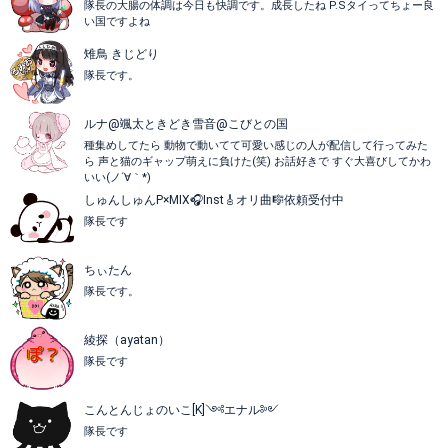
隊長の大腸の体調は今日も快調です。成長したね P.Sタイってちょー良
い国ですよね
雉鳥 きじどり
隊長です。
ルナ@颯太ときどき雪音@こびとの国
種集めしてたら 動物で動いてて可愛い感じの人が配信して行ってみた
ら 声と猫のギャップ萌えに負けた(笑) お話好きで すぐ大喜びしてかわ
いい(ノ´∀｀*)
しゅんしゅんP×MIX🎧Inst🎸オリ曲🎼依頼受付中
隊長です
ちぃたん
隊長です。
綾探（ayatan）
隊長です
こんとんじょのいこ[K]༺エナル༻
隊長です