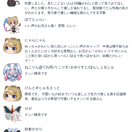
吃驚しました。見たことない人は1回騙されたと思って見てみてほし
い。声とか喋り方からして優しさ溢れてるし、配信観てたら性格の良さ
がわかります。努力家で優しい繊細な猫さんです文字数
ぽてとふらい
いい声のお兄さん猫！ 変態…らしい
にゃん‪にゃん
めっちゃかわいい見た目にかっこいい声のギャップ、中身は獅子姫ろみ
おくんがとにかく大好きな変態おじ…お兄さん！かわいいイケボにゃん
こと割と深い話から薄っぺらい話まで色々話せるの、結構たのしい
ぞ！！
ねこりん@てれ民/りこりす/まゆりすと/ぽんしぇるじゅ
ナンパ隊長です
けんと＠じゅるえっと
隊長です。 可愛いもの好きでいつも楽しんで全力で推しを推す応援隊
長。最近はコラボ希望で可愛い子をナンパする猫さん
ロゼ
ナンパ隊長です
紗倉かがり