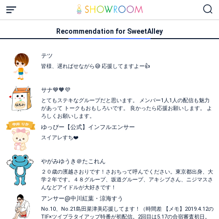
Recommendation for SweetAlley
テツ
皆様、遅ればせながら😅 応援してますよー👍
サナ💙🧡💜
とてもステキなグループだと思います。 メンバー1人1人の配信も魅力
があって トークもおもしろいです。 良かったら応援お願いします。 よ
ろしくお願いします。
ゆっぴー【公式】インフルエンサー
スイアレすち❤️
やがみゆうき＠たこれん
２０歳の濱越さおりです！さおちって呼んでください。東京都出身、大
学２年です。４８グループ、坂道グループ、アキシブさん、ニジマスさ
んなどアイドルが大好きです！
アンサー@中川紅葉・涼海すう
No.10、No.21島田菜津美応援してます！（時間差 【メモ】2019.4.12の
TIF×ツイプラタイアップ特番が初配信。2回目は5.17の合宿審査初日。