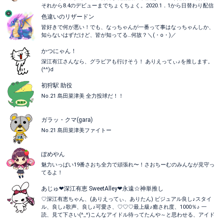
それから8.4のデビューまでちょくちょく。2020.1．1から日替わり配信
色違いのリザードン
皆好きで何が悪い！でも、なっちゃんが一番って事はなっちゃんしか、
知らないはずだけど、皆が知ってる…何故？＼(・o・)／
かつにゃん！
深江有江さんなら、グラビアも行けそう！ ありえってぃ♪を推します。
(^^)d
初狩駅 助役
No.21 島田菜津美 全力投球だ！！
ガラッ・クマ(gara)
No.21 島田菜津美ファイトー
ぽめやん
魅力いっぱい19番さおち全力で頑張れ〜！さおちーむのみんなが見守っ
てるよ！
あじゅ❤深江有恵 SweetAlley❤永遠☆神単推し
♡深江有恵ちゃん、(ありえってぃ、ありたん) ビジュアル良し♪スタイ
ル、良し♪歌声、良し♪可愛さ、♡♡♡最上級♪癒され度、1000％♪ 一
読、見て下さい(^_^)こんなアイドル待ってたんや～と思わせる、アイド