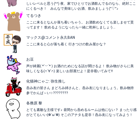
しいレベルと思う(^^) 夜、家でひとりでお酒飲んでるのなら、絶対ここ
にくるべき！ みんなで美味しいお酒、飲みましょう(°▽°♪
てるつき
ここに来るとなんか落ち着いちゃう。 お酒飲めなくても楽しませて貰
ってます！ 飲めるようになったら一緒に乾杯しましょう…
マックス@コメント永久BAN
ここに来ると心が落ち着く 行きつけの飲み屋かな？
お豆
声が綺麗( *´﹀`* ) お酒のためになる話が聞けるよ！ 飲み物がさらに美
味しくなる(∩´∀`∩) 楽しいお部屋だよ！是非覗いてみて!!
化猫神にゃご: 弥生推し
呑み友の皆さん まどろみ姉さんと、呑み友になりましょう。飲み物持
参でかんぱ～い✨????????
各務原 黎
とても素敵な主様です♪ 昼間から呑めるルームは他にない？ まったり感
がとてもいい(❁´ω`❁) そこのアナタも是非！呑み友になってみよう！