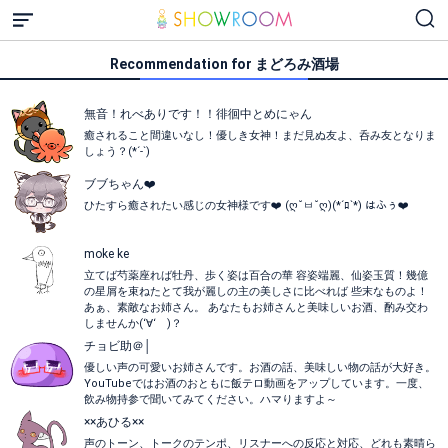
Recommendation for まどろみ酒場
無音！れべありです！！徘徊中とめにゃん
癒されること間違いなし！優しき女神！まだ見ぬ友よ、呑み友となりま
しょう？(*´-`)
ブブちゃん❤️
ひたすら癒されたい感じの女神様です❤️ (ღ˘ㅂ˘ღ)(*´ﾛ`*) はふぅ❤️
moke ke
立てば芍薬座れば牡丹、歩く姿は百合の華 容姿端麗、仙姿玉質！幾億
の星屑を束ねたとて我が麗しの主の美しさに比べれば 些末なものよ！
あぁ、素敵なお姉さん。 あなたもお姉さんと美味しいお酒、酌み交わ
しませんか(‘∀‘ )？
チョビ助＠│
優しい声の可愛いお姉さんです。お酒の話、美味しい物の話が大好き。
YouTubeではお酒のおともに飯テロ動画をアップしています。一度、
飲み物持参で聞いてみてください。ハマりますよ～
××あひる××
声のトーン、トークのテンポ、リスナーへの反応と対応、どれも素晴ら