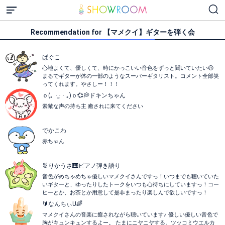
Recommendation for 【マメクイ】ギターを弾く会
ぱぐこ
心地よくて、優しくて、時にかっこいい音色をずっと聞いていたい😌
まるでギターが体の一部のようなスーパーギタリスト。コメント全部笑
ってくれます。やさしー！！！
ｏ(｡・‧̫・｡)ｏ💞💭ドキンちゃん
素敵な声の持ち主 癒されに来てください
でかこわ
赤ちゃん
🐰りかうさ🎹ピアノ弾き語り
音色がめちゃめちゃ優しいマメクイさんですっ！いつまでも聴いていた
いギターと、ゆったりしたトークをいつも心待ちにしていますっ！コー
ヒーとか、お茶とか用意して是非まったり楽しんで欲しいですっ！
🔰なんちぃU🌈
マメクイさんの音楽に癒されながら聴いています♪ 優しい優しい音色で
胸がキュンキュンするよー。 たまにニヤニヤする。ツッコミウエルカ