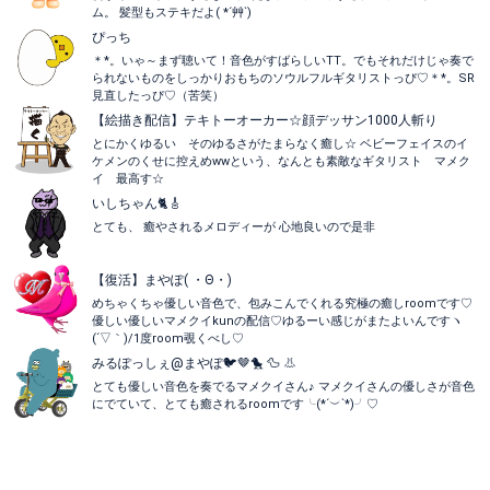
ム。 髪型もステキだよ( *´艸`)
ぴっち
＊*。いゃ～まず聴いて！音色がすばらしいTT。でもそれだけじゃ奏で
られないものをしっかりおもちのソウルフルギタリストっぴ♡＊*。SR
見直したっぴ♡（苦笑）
【絵描き配信】テキトーオーカー☆顔デッサン1000人斬り
とにかくゆるい そのゆるさがたまらなく癒し☆ ベビーフェイスのイ
ケメンのくせに控えめwwという、なんとも素敵なギタリスト マメク
イ 最高す☆
いしちゃん🐈🎸
とても、 癒やされるメロディーが 心地良いので是非
【復活】まやぽ( ・Θ・)
めちゃくちゃ優しい音色で、包みこんでくれる究極の癒しroomです♡
優しい優しいマメクイkunの配信♡ゆるーい感じがまたよいんですヽ
(´▽｀)/1度room覗くべし♡
みるぽっしぇ@まやぽ🐦🤎🐤 🦆 👃
とても優しい音色を奏でるマメクイさん♪ マメクイさんの優しさが音色
にでていて、とても癒されるroomです╰(*´︶`*)╯♡