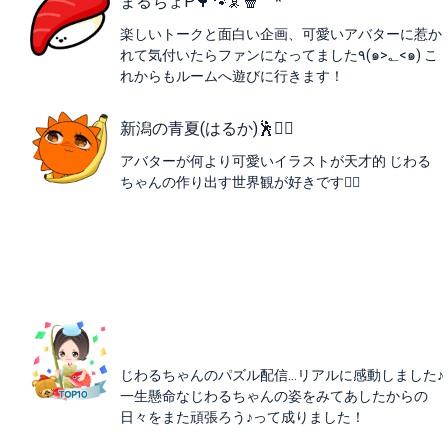
まるちょP🌳🐾🦑🍿⌒*
楽しいトークと面白い企画、可愛いアバターに惹か
れて気付いたらファンになってました‎٩(๑>؂<๑) こ
れからもルームへ遊びに行きます！
新潟の青夏(はるか)🕺❤️‍🔥
アバターが何より可愛いイラストが天才的 じわる
ちゃんの作り出す世界観が好きです❤️‍🔥
じわるちゃんのパズル配信…リアルに感動しました♪
一生懸命なじわるちゃんの姿をみてあしたからの
日々をまた頑張ろう♪って成りました！