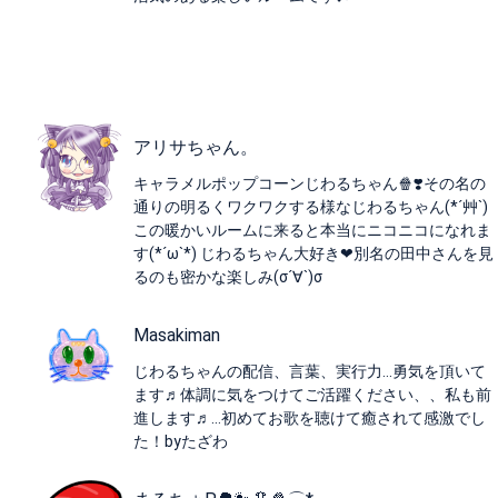
アリサちゃん。
キャラメルポップコーンじわるちゃん🍿❣️その名の
通りの明るくワクワクする様なじわるちゃん(*´艸`)
この暖かいルームに来ると本当にニコニコになれま
す(*´ω`*) じわるちゃん大好き❤別名の田中さんを見
るのも密かな楽しみ(σ´∀`)σ
Masakiman
じわるちゃんの配信、言葉、実行力…勇気を頂いて
ます♬体調に気をつけてご活躍ください、、私も前
進します♬…初めてお歌を聴けて癒されて感激でし
た！byたざわ