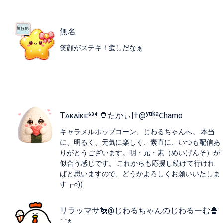
無名
笑顔がステキ！癒しだなぁ
Tᴀᴋᴀiᴋᴇ⁶³⁴ 🌻たかぃ|†@ʸᵘ̄ᵏᵃ𐊢hamo
キャラメルポップコーン、じわるちゃんへ。 本当
に、明るく、元気に楽しく、素直に、いつも配信あ
りがとうございます。明・元・素（めいげんそ）が
似合う感じです。 これからも応援し続けて行けれ
ばと思いますので、どうかよろしくお願いいたしま
す┏○))
リラッマサ🐔@じわるちゃんのじわるーむ🍿
⌒︎*