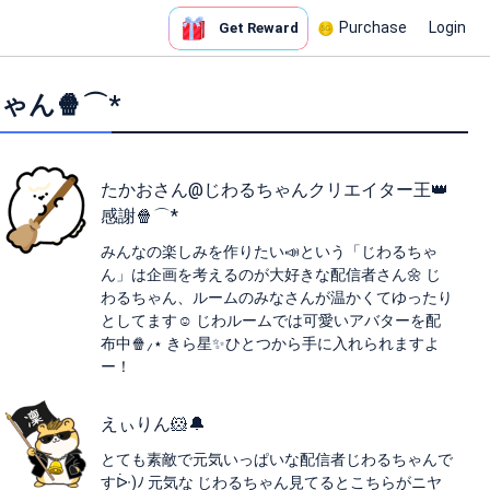
Purchase
Login
Get Reward
ちゃん🍿⌒︎*
たかおさん@じわるちゃんクリエイター王👑
感謝🍿⌒︎*
みんなの楽しみを作りたい📣という「じわるちゃ
ん」は企画を考えるのが大好きな配信者さん🌼 じ
わるちゃん、ルームのみなさんが温かくてゆったり
としてます☺️ じわルームでは可愛いアバターを配
布中🍿⸝⋆ きら星✨ひとつから手に入れられますよ
ー！
えぃりん🐹🔔
とても素敵で元気いっぱいな配信者じわるちゃんで
すᐕ)ﾉ 元気な じわるちゃん見てるとこちらがニヤ