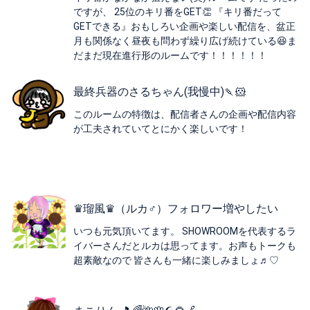
ですが、 25位のキリ番をGET👏 『キリ番だって
GETできる』おもしろい企画や楽しい配信を、盆正
月も関係なく昼夜も問わず繰り広げ続けている😆ま
だまだ現在進行形のルームです！！！！！！
最終兵器のさるちゃん(我慢中)🍡‪🐹
このルームの特徴は、配信者さんの企画や配信内容
が工夫されていてとにかく楽しいです！
♛︎瑠風♛︎（ルカ♂）フォロワー増やしたい
いつも元気頂いてます。 SHOWROOMを代表するラ
イバーさんだとルカは思ってます。お声もトークも
超素敵なので 皆さんも一緒に楽しみましょ♬︎♡