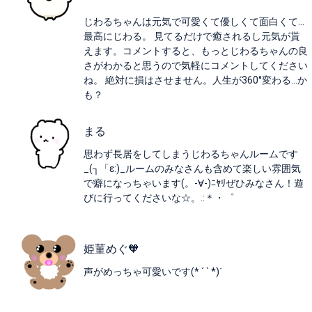
じわるちゃんは元気で可愛くて優しくて面白くて…
最高にじわる。 見てるだけで癒されるし元気が貰
えます。コメントすると、もっとじわるちゃんの良
さがわかると思うので気軽にコメントしてください
ね。 絶対に損はさせません。人生が360°変わる…か
も？
まる
思わず長居をしてしまうじわるちゃんルームです
_(┐「ε:)_ルームのみなさんも含めて楽しい雰囲気
で癖になっちゃいます(。-∀-)ﾆﾔﾘぜひみなさん！遊
びに行ってくださいな☆。.:＊・゜
姫菫めぐ🧡
声がめっちゃ可愛いです(* ´ ` *)ᐝ