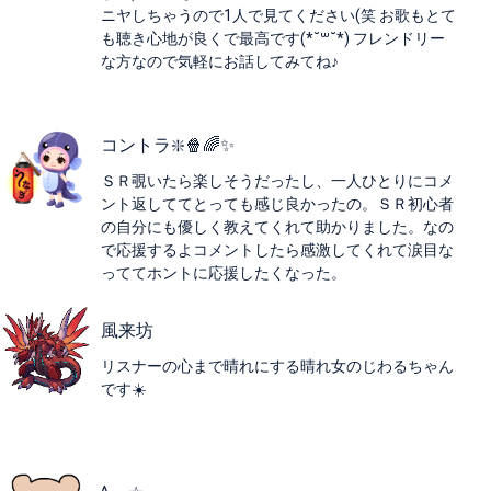
ニヤしちゃうので1人で見てください(笑 お歌もとて
も聴き心地が良くで最高です(*˘꒳​˘*) フレンドリー
な方なので気軽にお話してみてね♪
コントラ❇️🍿🌈✨
ＳＲ覗いたら楽しそうだったし、一人ひとりにコメ
ント返しててとっても感じ良かったの。ＳＲ初心者
の自分にも優しく教えてくれて助かりました。なの
で応援するよコメントしたら感激してくれて涙目な
っててホントに応援したくなった。
風来坊
リスナーの心まで晴れにする晴れ女のじわるちゃん
です☀️