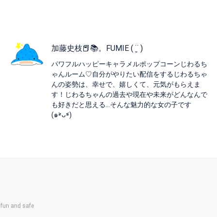
加藤史枝📕📚。FUMIE ( ¨̮ )
パワフルハッピーキャラメルポップコーンじわるち
ゃんルーム♡自分がやりたい配信をするじわるちゃ
んの姿勢は、幸せで、嬉しくて、元気がもらえま
す！じわるちゃんの過去や現在や未来がどんなんで
も好きだと思える…そんな魅力的な女の子です
(๑˃̵ᴗ˂̵)
un and safe