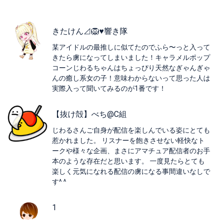
きたけん⊿🦁♥️響き隊
某アイドルの最推しに似てたのでふら〜っと入って
きたら虜になってしまいました！キャラメルポップ
コーンじわるちゃんはちょっぴり天然なぎゃんぎゃ
んの癒し系女の子！意味わからないって思った人は
実際入って聞いてみるのが1番です！
【抜け殻】べち@C組
じわるさんご自身が配信を楽しんでいる姿にとても
惹かれました。 リスナーを飽きさせない軽快なト
ークや様々な企画、まさにアマチュア配信者のお手
本のような存在だと思います。 一度見たらとても
楽しく元気になれる配信の虜になる事間違いなしで
す^ ^
1