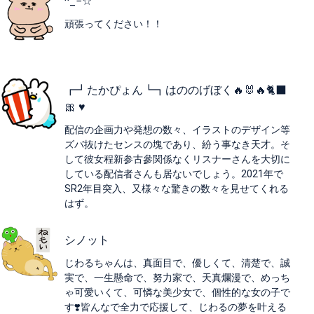
^_−☆
頑張ってください！！
┏┛たかぴょん┗┓はののげぼく🔥🐰🔥🐈‍⬛
🎀 ♥️
配信の企画力や発想の数々、イラストのデザイン等
ズバ抜けたセンスの塊であり、紛う事なき天才。そ
して彼女程新参古參関係なくリスナーさんを大切に
している配信者さんも居ないでしょう。2021年で
SR2年目突入、又様々な驚きの数々を見せてくれる
はず。
シノット
じわるちゃんは、真面目で、優しくて、清楚で、誠
実で、一生懸命で、努力家で、天真爛漫で、めっち
ゃ可愛いくて、可憐な美少女で、個性的な女の子で
す❣️皆んなで全力で応援して、じわるの夢を叶える