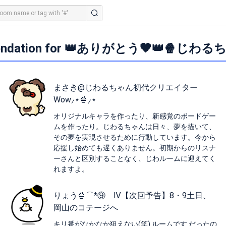
ndation for 👑ありがとう🖤👑🍿じわる
まさき@じわるちゃん初代クリエイター
Wow⸝⋆🍿⸝⋆
オリジナルキャラを作ったり、新感覚のボードゲー
ムを作ったり。じわるちゃんは日々、夢を描いて、
その夢を実現させるために行動しています。今から
応援し始めても遅くありません。初期からのリスナ
ーさんと区別することなく、じわルームに迎えてく
れますよ。
りょう🍿⌒*⑨ Ⅳ【次回予告】8・9土日、
岡山のコテージへ
キリ番がなかなか狙えない(笑) ルームです だったの