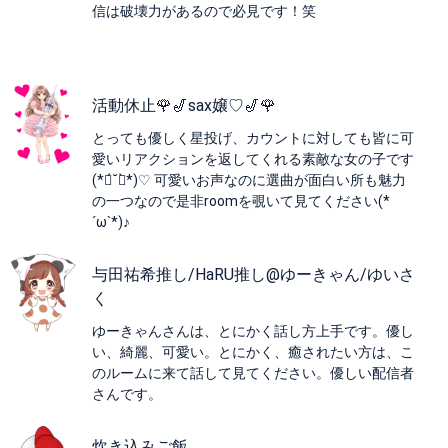
信は破壊力があるので必見です！笑
活動休止🌹🎷sax嬢♡🎷🌹
とっても優しく星投げ、カウントに対しても皆に可
愛いリアクションを返してくれる素敵な女の子です
(*ฅ́˘ฅ̀*)♡ 可愛いお声なのに選曲が面白い所も魅力
の一つなので是非roomを覗いて見てください(*
´ω`*)♪
与田祐希推し/HaRU推し@ゆーきゃん/ゆいさ
く
ゆーきゃんさんは、とにかく話し方上手です。優し
い、綺麗、可愛い。とにかく、癒されたい方は、こ
のルームに来て話して見てください。優しい配信者
さんです。
炊き込みご飯