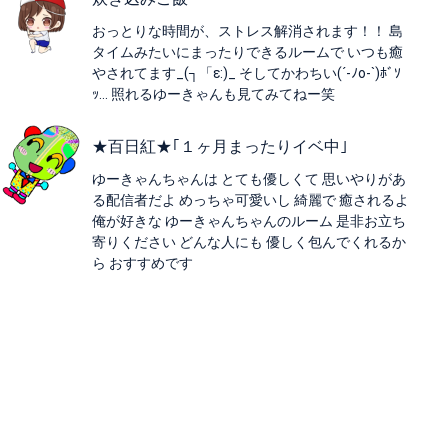
おっとりな時間が、ストレス解消されます！！ 島
タイムみたいにまったりできるルームで いつも癒
やされてます_(┐「ε:)_ そしてかわちい(´-ﾉo-`)ﾎﾞｿ
ｯ... 照れるゆーきゃんも見てみてねー笑
★百日紅★｢１ヶ月まったりイベ中｣
ゆーきゃんちゃんは とても優しくて 思いやりがあ
る配信者だよ めっちゃ可愛いし 綺麗で 癒されるよ
俺が好きな ゆーきゃんちゃんのルーム 是非お立ち
寄りください どんな人にも 優しく包んでくれるか
ら おすすめです