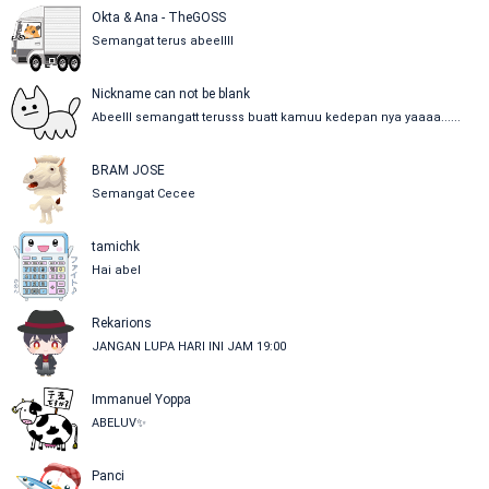
Okta & Ana - TheGOSS
Semangat terus abeellll
Nickname can not be blank
Abeelll semangatt terusss buatt kamuu kedepan nya yaaaa......
BRAM JOSE
Semangat Cecee
tamichk
Hai abel
Rekarions
JANGAN LUPA HARI INI JAM 19:00
Immanuel Yoppa
ABELUV✨
Panci