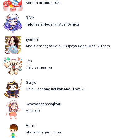
Komen di tahun 2021
R.V.N.
Indonesia Negeriki, Abel Oshiku
ɪyan•tm
Abel Semangat Selalu Supaya Cepat Masuk Team
Leo
Halo semuanya
Genjis
Selalu senang liat kak Abel. Love <3
Kesayangannyajkt48
Halo kak
Arrrrrr
abel main game apa