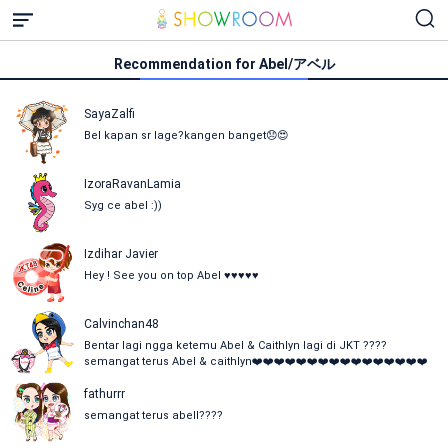
Recommendation for Abel/アベル
SayaZalfi
Bel kapan sr lage?kangen banget😞😍
IzoraRavanLamia
Syg ce abel :))
Izdihar Javier
Hey ! See you on top Abel ♥️♥️♥️♥️♥️
Calvinchan48
Bentar lagi ngga ketemu Abel & Caithlyn lagi di JKT ????
semangat terus Abel & caithlyn❤️❤️❤️❤️❤️❤️❤️❤️❤️❤️❤️❤️❤️❤️❤️❤️
fathurrr
semangat terus abell????