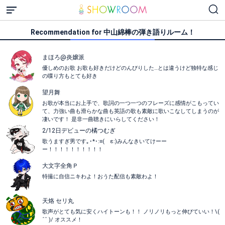
Recommendation for 中山綿棒の弾き語りルーム！
まほろ@炎嬢派
優しめのお歌 お歌も好きだけどのんびりした…とは違うけど独特な感じ
の喋り方もとても好き
望月舞
お歌が本当にお上手で、歌詞の一つ一つのフレーズに感情がこもってい
て、力強い曲も滑らかな曲も英語の歌も素敵に歌いこなしてしまうのが
凄いです！ 是非一曲聴きにいらしてください！
2/12日デビューの橘つむぎ
歌うますぎ男です｡･*･:≡( ε:)みんなきいてけーー
ー！！！！！！！！！！
大文字全角Ｐ
特撮に自信ニキわよ！おうた配信も素敵わよ！
天烙 セリ丸
歌声がとても気に安くハイトーンも！！ ノリノリもっと伸びていい！\(
ˆˆ )/ オススメ！