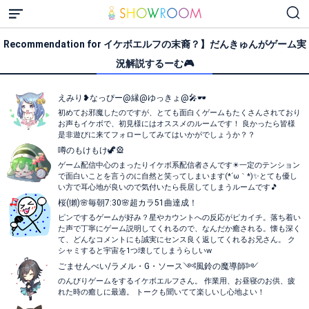
Recommendation for イケボエルフの末裔？】だんきゅんがゲーム実
況解説するーむ🎮
えみり❥なっぴー@縁@ゆっきょ@🎤🕶
初めてお邪魔したのですが、とても面白くゲームもたくさんされており
お声もイケボで、初見様にはオススメのルームです！ 良かったら皆様
是非遊びに来てフォローしてみてはいかがでしょうか？？
噂のもけもけ🦖🎡
ゲーム配信中心のまったりイケボ系配信者さんです☀一定のテンション
で面白いことを言うのに自然と笑ってしまいます(*´ω｀*)✨とても優し
い方で耳心地が良いので気付いたら長居してしまうルームです🎵
桜(獺)🌸毎朝7:30🌸超カラ51曲達成！
ピンでするゲームが好み？星やカウントへの反応がピカイチ。落ち着い
た声で丁寧にゲーム説明してくれるので、なんだか癒される。懐も深く
て、どんなコメントにも誠実にセンス良く返してくれるお兄さん。 ク
シャミすると宇宙を1つ壊してしまうらしいw
ごませんべい/ラメル・G・ソース༺風鈴の魔導師༻
のんびりゲームをするイケボエルフさん。 作業用、お昼寝のお供、疲
れた時の癒しに最適。 トークも聞いてて楽しいし心地よい！