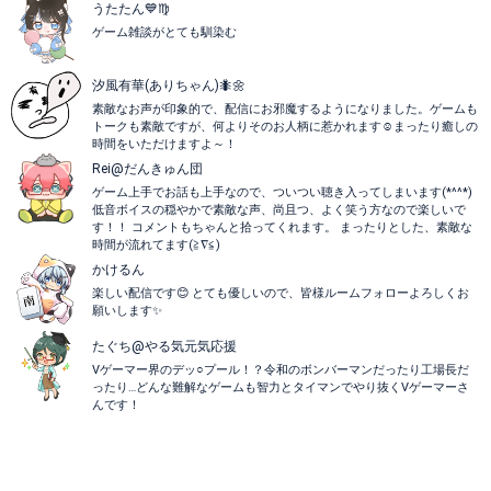
うたたん💙♍️
ゲーム雑談がとても馴染む
汐風有華(ありちゃん)🐜🌼
素敵なお声が印象的で、配信にお邪魔するようになりました。ゲームも
トークも素敵ですが、何よりそのお人柄に惹かれます☺️まったり癒しの
時間をいただけますよ～！
Rei@だんきゅん団
ゲーム上手でお話も上手なので、ついつい聴き入ってしまいます(*^^*)
低音ボイスの穏やかで素敵な声、尚且つ、よく笑う方なので楽しいで
す！！ コメントもちゃんと拾ってくれます。 まったりとした、素敵な
時間が流れてます(≧∇≦)
かけるん
楽しい配信です😊 とても優しいので、皆様ルームフォローよろしくお
願いします✨
たぐち@やる気元気応援
Vゲーマー界のデッ○プール！？令和のボンバーマンだったり工場長だ
ったり…どんな難解なゲームも智力とタイマンでやり抜くVゲーマーさ
んです！