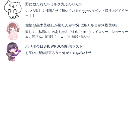
野に放たれた✨ミルク丸ふわりん✨
いつも楽しく拝聴させて頂いています₍˄·͈༝·͈˄₎ฅ˒˒イベント盛り上げてくぞ
ー！！
龍情@高木美穂しか勝たん🌸💛🎤七海ナルミ🌸河蝶美咲♪
楽しく。私流の。のあちゃんです(U´・ェ・) マイスター。ショールー
ム。皆さん。応援( ｀・ω・´)ﾉ ﾖﾛｼｸｰなり✨
ハリボ今日SHOWROOM配信ラスト
お互いに配信頑張ろう✧ ٩( ๑•̀o•́๑ )وｴｲｴｲｵｰ!!