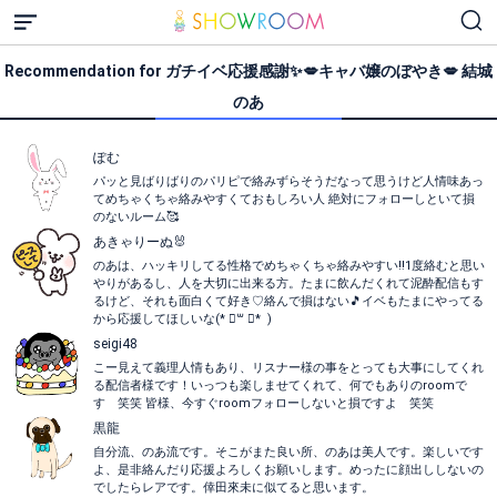
Recommendation for ガチイベ応援感謝✨💋キャバ嬢のぼやき💋 結城
のあ
ぽむ
パッと見ばりばりのパリピで絡みずらそうだなって思うけど人情味あっ
てめちゃくちゃ絡みやすくておもしろい人 絶対にフォローしといて損
のないルーム🥰
あきゃりーぬ🐰
のあは、ハッキリしてる性格でめちゃくちゃ絡みやすい‼️1度絡むと思い
やりがあるし、人を大切に出来る方。たまに飲んだくれて泥酔配信もす
るけど、それも面白くて好き♡絡んで損はない🎵イベもたまにやってる
から応援してほしいな(* ॑꒳ ॑* )
seigi48
こー見えて義理人情もあり、リスナー様の事をとっても大事にしてくれ
る配信者様です！いっつも楽しませてくれて、何でもありのroomで
す 笑笑 皆様、今すぐroomフォローしないと損ですよ 笑笑
黒龍
自分流、のあ流です。そこがまた良い所、のあは美人です。楽しいです
よ、是非絡んだり応援よろしくお願いします。めったに顔出ししないの
でしたらレアです。倖田來未に似てると思います。