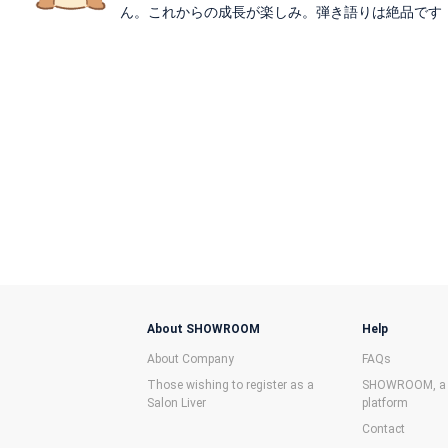
ん。これからの成長が楽しみ。弾き語りは絶品です
About SHOWROOM
Help
About Company
FAQs
Those wishing to register as a
SHOWROOM, a f
Salon Liver
platform
Contact