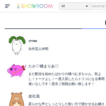
All
🐟💤
自作芸人仲間
たか♡橘まりあ♡
まだ配信を始めたばかりの橘つむぎちゃん。歌よ
し！トークよし！一度入室したらトリコになる事間
違いなしです！是非ご視聴お願い致します！
改社員
柔らかな声としっとりした歌い方で聴かせるお嬢さ