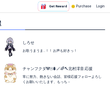
Purchase
Login
Get Reward
屋
しろせ
お歌うまうま…！！ お声も好きっ！
チャンフクダ🐼🀄🐜🪄🌈🔨北村澪音.応援
常に努力、飽きない会話、皆様応援フォローよろし
くお願いいたします、もっち－