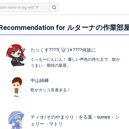
Recommendation for ルターナの作業部
たっくす????( ‘ᾥ’ )☀????何故に
ぐっもーにんにん！ 優しい声色の持ち主で、歌が
うまい、期待の新星。
中山綿棒
歌がカッコ良過ぎる！
ティオ/そのやまりり・をる葉・sumire・シ
ェリー・マトリ