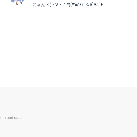
にゃんヾ(・∀・｀*)(*’ω’ﾉﾉﾞ☆ﾊﾟﾁﾊﾟﾁ
un and safe