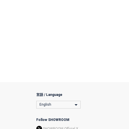
言語 / Language
English
Follow SHOWROOM
SHOWROOM Official X