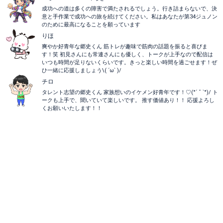
成功への道は多くの障害で満たされるでしょう。行き詰まらないで、決
意と手作業で成功への旅を続けてください。私はあなたが第34ジュノン
のために最高になることを願っています
りほ
爽やか好青年な郷史くん 筋トレが趣味で筋肉の話題を振ると喜びま
す！笑 初見さんにも常連さんにも優しく、トークが上手なので配信は
いつも時間が足りないくらいです。きっと楽しい時間を過ごせます！ぜ
ひ一緒に応援しましょう\( ´ω` )/
チロ
タレント志望の郷史くん 家族想いのイケメン好青年です！♡︎(°´ ˘ `°)/ ト
ークも上手で、聞いていて楽しいです。 推す価値あり！！ 応援よろし
くお願いいたします！！