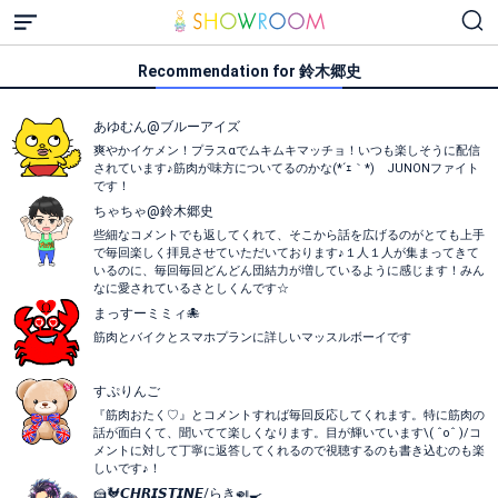
Recommendation for 鈴木郷史
あゆむん@ブルーアイズ
爽やかイケメン！プラスαでムキムキマッチョ！いつも楽しそうに配信
されています♪筋肉が味方についてるのかな(*´ｪ｀*) JUNONファイト
です！
ちゃちゃ@鈴木郷史
些細なコメントでも返してくれて、そこから話を広げるのがとても上手
で毎回楽しく拝見させていただいております♪１人１人が集まってきて
いるのに、毎回毎回どんどん団結力が増しているように感じます！みん
なに愛されているさとしくんです☆
まっすーミミィ🐙
筋肉とバイクとスマホプランに詳しいマッスルボーイです
すぷりんご
『筋肉おたく♡』とコメントすれば毎回反応してくれます。特に筋肉の
話が面白くて、聞いてて楽しくなります。目が輝いています\( ˆoˆ )/コ
メントに対して丁寧に返答してくれるので視聴するのも書き込むのも楽
しいです♪！
🍰🐓𝘾𝙃𝙍𝙄𝙎𝙏𝙄𝙉𝙀/らき🍛🍳