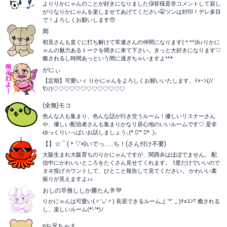
よりりかにゃんのことが好きになりました😘皆様是非コメントして寂し
がりなりかにゃんを楽しませてあげてください🤫ツンは封印！デレ多目
で！よろしくお願いします🥺
岡
初見さんも直ぐに打ち解けて常連さんの仲間になります(＊^^)b♪りかに
ゃんの魅力あるトークを聞きに来て下さい。きっと大好きになります♡
癒されるし時間あっという間に過ぎちゃいますよ^^*
がにぃ
【定期】可愛いィ りかにゃんをよろしくお願いいたします。ｲｬｰﾝ(//
∇//)♡♡♡♡♡♡♡♡♡♡♡♡♡
(全無)モコ
色んな人も集まり、色んな話が行き交うルーム！優しいリスナーさん
や、優しい配信者さんも集まりかなり居心地のいいルームです♡ 是非
ゆっくりいっぱいお話しましょう⸜(* ॑꒳ ॑* )⸝
【】☆⌒(＊▽×)いでっ……ち！(さん付け不要)
大阪生まれ大阪育ちのりかにゃんですが、関西弁はほぼでません。 配
信中にかわいいところをたくさん見せてくれます。 1度だけでいいので
タネ投げカウントして、ひとこと報告して見てください。 かわいい素
振りが見えますよ♪♪
おしの🐰推ししか勝たん🥂💜
りかにゃんは可愛い(〃'ᴗ'〃) 長居できるルーム_( ˙꒳​˙ _ )ﾁｮｺﾝ♡ 癒される
し、楽しいルーム(*'-'*)ﾉ
pお兄ちゃま