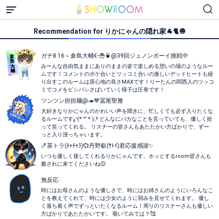
Recommendation for りかにゃんの隠れ家🐐🐈🧅
ガチ8.16～倉島大輔☪🍟🍵@39回ジュノンボーイ挑戦中
みーんな自由気ままにありのままの姿で楽しめる憩いの場のようなルー
ムです！コメントのボケ合いとツッコミ合いの激しいデッドヒートも繰
り出すこのルームは居心地の良さMAXです！りーたんの関西人のツッコ
ミでコメをビシバシさばいていく様子は圧巻です！
ツンツン担担麺@🦔💙冨尾聖雅
大好きなりかにゃんのかわいい声を聞きに、忙しくても必ず入りたくな
るルームです₍₍◝(*˙꒳˙* )◟⁾⁾ どんなにバカなことを言っていても、優しく拾
って笑ってくれる。 リスナーの皆さんもあたたかい方ばかりで、ずー
っと入り浸っちゃいます。
🍤茶トラ(ﾁｬﾁｬﾗ)💞丹野叡(ｻﾄｲ)君応援感謝✨
いつも優しく接してくれるりかにゃんです。ホッとするroom皆さんも
癒されに来てくださいね😊
無反応
時にはお母さんのような優しさで、時にはお姉さんのようにいろんなこ
とを教えてくれて、時には少女のように弱みを見せてくれます。 優し
く落ち着く声でずっといたくなるルーム！周りのリスナーさんも優しい
方ばかりであたたかいです。 覗いてみては？🥰