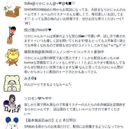
Sofia@りかにゃん@⭐️🧡@🐈‍⬛🤍
SHOWROOM始めた時からお世話になってる、大好きなりかにゃんのル
ームです！ ルームのリスナーさんも優しくて、毎日楽しいお話してま
す♡ とっても居心地のよいお部屋です、ぜひお立ち寄りください〜( *
´艸`)
投げ逃げnico🐰🖤
りかにゃんルームは実家のような安心感🏡♡可愛い声、話し方で癒され
ます🔆🔅いつも優しく話を聞いてくれます!歌もとっても上手🎤👏✨誰と
でも仲良くなれるので皆様もぜひぜひコメントしてみてね( *˙ω˙*)و ｸﾞｯ!
篠部友樹@第36回ジュノンボーイコンテスト参加中
りかにゃんは僕の師匠であり恩人です！！しかも配信もめっちゃat
homeな雰囲気でコメントもしやすい！！たまにカラオケ配信もしてる
からぜひ聴きたい次第でありますな😁 なんと言ってもりかにゃん歴が
長いからホントに配信のトーク力とかもあってどん
みき🥼🧪
のんびーりできるようなルーム㌥
ソロモン🐼🐾💜💛
寂しがり屋で照れ屋なので常連リスナーの人たちの生存確認を定期的す
るりかにゃんです。 話は面白くて楽しいルームですので来てくださ
い〜
【基本無反応🙏🏻】とと👵🏻👋🏻
SR始める前からのお友達だけど、配信にお邪魔するようになってから