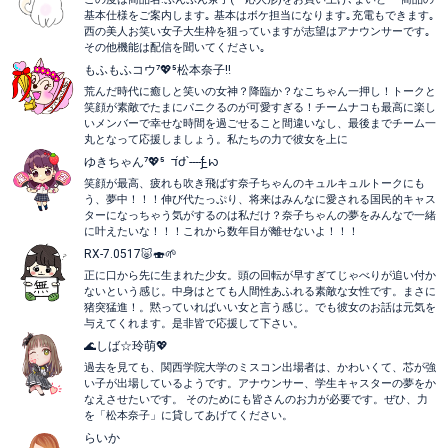
基本仕様をご案内します｡ 基本はボケ担当になります｡充電もできます｡
西の美人お笑い女子大生枠を狙っていますが志望はアナウンサーです｡
その他機能は配信を聞いてください｡
もふもふコウ⁷💖⁵松本奈子‼️
荒んだ時代に癒しと笑いの女神？降臨か？なこちゃん一押し！トークと
笑顔が素敵でたまにパニクるのが可愛すぎる！チームナコも最高に楽し
いメンバーで幸せな時間を過ごせること間違いなし、最後までチーム一
丸となって応援しましょう。私たちの力で彼女を上に
ゆきちゃん⁷💖⁵ ‎ ‎ד֝ժ՝­­--­--ƒ ̵̲ꩢ
笑顔が最高、疲れも吹き飛ばす奈子ちゃんのキュルキュルトークにも
う、夢中！！！伸び代たっぷり、将来はみんなに愛される国民的キャス
ターになっちゃう気がするのは私だけ？奈子ちゃんの夢をみんなで一緒
に叶えたいな！！！これから数年目が離せないよ！！！
RX-7.0517🐷🍣🌱
正に口から先に生まれた少女。頭の回転が早すぎてじゃべりが追い付か
ないという感じ。中身はとても人間性あふれる素敵な女性です。まさに
猪突猛進！。黙っていればいい女と言う感じ。でも彼女のお話は元気を
与えてくれます。是非皆で応援して下さい。
🌊しば☆玲萌💖
過去を見ても、関西学院大学のミスコン出場者は、かわいくて、芯が強
い子が出場しているようです。アナウンサー、学生キャスターの夢をか
なえさせたいです。 そのためにも皆さんのお力が必要です。ぜひ、力
を「松本奈子」に貸してあげてください。
らいか