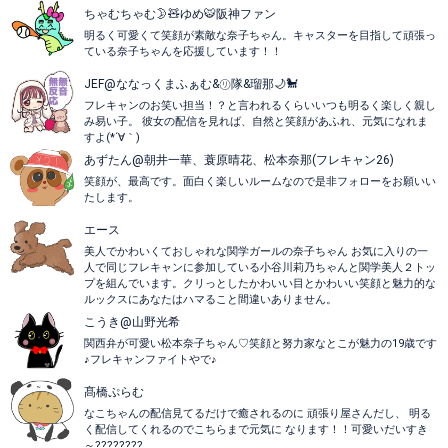
ちゃむちゃむ🌛🧸ゆめ🐯阪神ファン
明るく可愛くて笑顔が素敵な奈子ちゃん。キャスターを目指して頑張っ
ている奈子ちゃんを応援しています！！
JEF@ななっくまふぁむ&㋷隊&瑠那🌙🐩
フレキャンのお笑い担当！？と言われるくらいいつも明るく楽しく親し
み易い子。 彼女の配信を見れば、自然と笑顔があふれ、元気になれま
すよ(*´∀｀)
あずたん@朝井一華、蓑原晴花、松本奈那(フレキャン26)
笑顔が、最高です。面白く楽しいルームなので是非フォローをお願いい
たします。
エース
美人でかわいくておしゃれな関学ガールの奈子ちゃん お気に入りの一
人で同じフレキャンに参加している小谷川莉乃ちゃんと関学美人２トッ
プを組んでいます。クリっとしたかわいい目とかわいい笑顔と魅力的な
ルックスにあなたはハマること間違いありません。
こうき@山野光希
関西弁が可愛い松本奈子ちゃん♡笑顔と努力家なとこが魅力の19歳です
♪フレキャンファイトやで♪
髙橋ぷらむ
なこちゃんの配信見てるだけで癒されるのに 頑張り屋さんだし、 明る
く配信してくれるのでこちらまで元気に なります！！可愛いだいすき
～????????