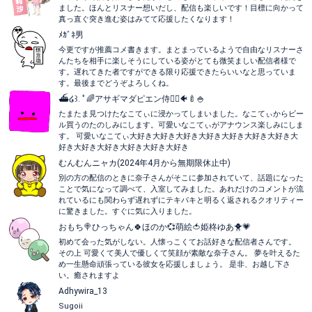
ました。ほんとリスナー想いだし、配信も楽しいです！目標に向かって
真っ直ぐ突き進む姿はみてて応援したくなります！
ﾒｶﾞﾈ男
今更ですが推薦コメ書きます。まとまっているようで自由なリスナーさ
んたちを相手に楽しそうにしている姿がとても微笑ましい配信者様で
す。遅れてきた者ですができる限り応援できたらいいなと思っていま
す。最後までどうぞよろしくね。
⛴໒꒱. ﾟ🌈アサギマダピエン侍🧜‍♀️🐠🍼🍚
たまたま見つけたなこてぃに浸かってしまいました。なこてぃからビー
ル買うのたのしみにします。可愛いなこてぃがアナウンス楽しみにしま
す。 可愛いなこてぃ大好き大好き大好き大好き大好き大好き大好き大
好き大好き大好き大好き大好き大好き
むんむんニャカ(2024年4月から無期限休止中)
別の方の配信のときに奈子さんがそこに参加されていて、話題になった
ことで気になって調べて、入室してみました。あれだけのコメントが流
れているにも関わらず遅れずにテキパキと明るく返されるクオリティー
に驚きました。すぐに気に入りました。
おもち🍭ひっちゃん🍀ほのか💞萌絵🍅姫柊ゆあ🐥💗
初めて会った気がしない。人懐っこくてお話好きな配信者さんです。
その上 可愛くて美人で優しくて笑顔が素敵な奈子さん。 夢を叶えるた
め一生懸命頑張っている彼女を応援しましょう。 是非、お越し下さ
い。癒されますよ
Adhywira_13
Sugoii