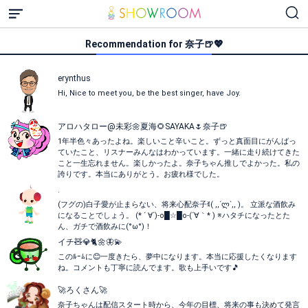
Recommendation for 奈子🍺💖
erynthus
Hi, Nice to meet you, be the best singer, have Joy.
アロハタロー@未彩🌼夏海🌻SAYAKA🌷奈子🍺
1年半色々あったよね。楽しいこと辛いこと。ずっと真面目にがんばっ
ていたこと、リスナーみんなはわかっています。一緒に走り続けてきた
こと一生忘れません。楽しかったよ。奈子ちゃん推しでよかった。私の
誇りです。本当にありがとう。お疲れ様でした。
.
(フグの)白子愛が止まらない、将来心配奈子ꉂ( ,,´ლ`,, )。 立派な酒飲み
になることでしょう。 (* ´ ∀`)-o█☆█o-(´∀｀* ) ※ハタチになったとた
ん、ガチで酒飲みに(°ω°)！
イチ🧸💎🐈️🌼🦋💫
このﾙｰﾑに😊一度きたら、夢中になります。本当に応援したくなります
ね。コメントも丁寧に読んでます。歌も上手いです🎵
🚀ろくさん🚀
奈子ちゃんは配信スタート時から、今年の目標、将来の事も決めて発言