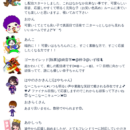
し配信スタートしました、これはなかなか出来ない事です、可愛らしい
容姿、応援しやすくて明るく元気な子（お笑い色高め）ルームに来てい
ても楽しいと思いますよ、覗いてみて下さい
おかん
可愛いくてとても良い子で真面目で活発で 二ターっとしながら見れる
いいルームですよ(*´∀｀*)
あんこ
端的に！！ 可愛いはもちろんのこと、すごく素敵な方で、すごく応援
したくなる方です！！
ゴーカイレッド(執事)@綺音🍑👑@梓🍋@いず様🦎
超かわいくて、癒しの配信者です(⋈◍＞◡＜◍)。✧♡ 目標に向かって
頑張ってて、誰にも優しい奈子ちゃんです
はやのさかきんじ(はやちゃん)
なーこちゃーん♥いつも明るい声や素敵な笑顔で癒される存在ですよ💕
💗💕 ファイナル目指して応援しますのでこれからも頑張って下さいね
😇 なーこなーこキューン💓💞
おきらくさん
あまり言いません。数秒でやられます😍｡
あかしっち
途中から応援し始めましたが、とてもフレンドリーに対応していただき