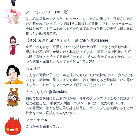
アーバンライナー(マー君)
はじめは星集めで入ったこのルーム。なこたんの優しさ、可愛さにだん
だん惹かれていって、今では1番に応援してる推しです。ショールーム
をはじめて、３年以上経ちますが今まで出会った推しの中では最大級に
推したい配信者です。
【iito】みさき◢⁴⁶ちゃんと一緒にSR卒業のsanae
奈子てゃぁすは、可愛くていつも笑顔の女の子。 でもその笑顔の奥に
隠された芯の強さが魅力だと私は思ってます。 頑張り屋で困難にも打
ち勝てる強さを持ってる奈子てゃぁす。 そんな奈子てゃぁすから、い
つも勇気と元気をもらってます(*´ω｀*)大好き
ちょり兄
こんなに可愛い子にビールを注いでもらいたい気持ちでいっぱいでござ
います。新幹線に乗ってまでも逢いに行く価値あると配信観ていて思い
ました。これからもマイペースで頑張ってください！！！
のっちむし☃️ @ Sayuki☃️
初めて配信を目にしたあの日から、今年のグランプリはこの子に決まり
だと確信した。 彼女の人間性、コメントさばき、彼女の作り出すルー
ムの雰囲気… 様々な壁を乗り越え成長し、グランプリを獲得するまでの
彼女を一緒に応援してみないか？
ファイヤー🔥
これからも頑張ってね♡