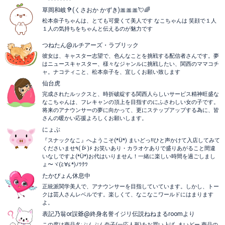
草岡和岐🦻(くさおか かずき)🎀🎀🎀💘🌈
松本奈子ちゃんは、とても可愛くて美人です なこちゃんは 笑顔で１人
１人の気持ちをちゃんと伝えるのが魅力です
つねたん@ルチアーズ・ラブリック
彼女は、キャスター志望で、色んなことを挑戦する配信者さんです。夢
はニュースキャスター、様々なジャンルに挑戦したい、関西のママコチ
ャ。ナコティこと、松本奈子を、宜しくお願い致します
仙台虎
完成されたルックスと、時折破綻する関西人らしいサービス精神旺盛な
なこちゃんは、フレキャンの頂上を目指すのにふさわしい女の子です。
将来のアナウンサーの夢に向かって、更にステップアップする為に、皆
さんの暖かい応援よろしくお願いします。
にょぶ
『スナックなこ』へようこそ(*Ü*) まいどっ!!ひと声かけて入店してみて
くださいませ٩( ᐖ )۶ お笑いあり・カラオケありで盛りあがること間違
いなしですよ(*Ü*)お代はいりません！一緒に楽しい時間を過ごしまし
ょ〜ヾ(≧∀≦*)ﾉﾜｸﾜ
たかぴょん休息中
正統派関学美人で、アナウンサーを目指していています。しかし、トー
クは芸人さんレベルです。楽しくて、なこなこワールドにはまります
よ。
表記乃翁or誤爺@終身名誉イジリ伝説ねねまるroomより
この度は商品名:ぷんぷん奈子(一応人形)をお買い上げ､まいどー 商品の